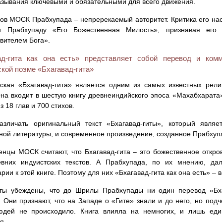
азывания ключевыми и обязательными для всего движения.
ов МОСК Прабхупада – непререкаемый авторитет. Критика его на
т Прабхупаду «Его Божественная Милость», признавая его
вителем Бога».
ад-гита как она есть» представляет собой перевод и ком
кой поэме «Бхагавад-гита»
ская «Бхагавад-гита» является одним из самых известных рел
на входит в шестую книгу древнеиндийского эпоса «Махабхарата»
з 18 глав и 700 стихов.
азличать оригинальный текст «Бхагавад-гиты», который явля
ной литературы, и современное произведение, созданное Прабхуп
нцы МОСК считают, что Бхагавад-гита – это божественное откро
евних индуистских текстов. А Прабхупада, по их мнению, д
рии к этой книге. Поэтому для них «Бхагавад-гита как она есть» –
ты убеждены, что до Шрилы Прабхупады ни один перевод «Бха
 Они признают, что на Западе о «Гите» знали и до него, но подч
юдей не происходило. Книга влияла на немногих, и лишь ед
я.