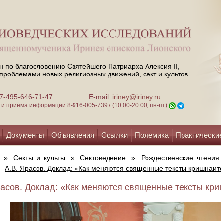
н по благословению Святейшего Патриарха Алексия II,
проблемами новых религиозных движений, сект и культов
 +7-495-646-71-47
E-mail:
iriney@iriney.ru
зи и приёма информации
8-916-005-7397 (10:00-20:00, пн-пт)
Документы
Объявления
Ссылки
Полемика
Практически
»
Секты и культы
»
Сектоведение
»
Рождественские чтения
»
А.В. Ярасов. Доклад: «Как меняются священные тексты кришнаит
расов. Доклад: «Как меняются священные тексты кри