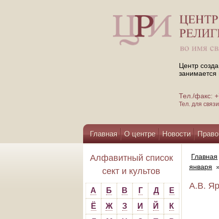
Центр созда
занимается 
Тел./факс:
Тел. для свя
Главная
О центре
Новости
Право
Помощь центру
Главная
Алфавитный список
января
сект и культов
А.В. Я
А
Б
В
Г
Д
Е
Ё
Ж
З
И
Й
К