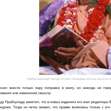
Прабхупада ведет беседу по книге «Бхагавад-гита как она есть» 
сил внести только пару поправок в книгу, но никогда не гов
ования или изменения смысла.
оду Прабхупада заметил, что в новых изданиях его книг редактор
ведома. Тогда он четко заявил, что правки возможны только с ег