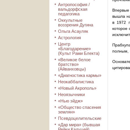
Антропософия /
вальдорфская
Впервые 
педагогика
вышла на
Оккультные
в 1972 г
воззрения Дугина
которое 
Ольга Асауляк
исключи
Астрология
Центр
Прабхупа
«Благодарение»
полным, 
(Культ Рами Блекта)
«Великое белое
Основат
братство»
цитирова
(Айванховцы)
«Диагностика кармы»
Неокаббалистика
«Новый Акрополь»
Неоязычники
«Нью эйдж»
«Общество спасения
землян»
Псевдоцелительские
«Дар мира» (бывшая
Рейки Кадуцей)