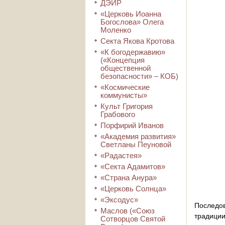
ДЭИР
«Церковь Иоанна
Богослова» Олега
Моленко
Секта Якова Кротова
«К богодержавию»
(«Концепция
общественной
безопасности» – КОБ)
«Космические
коммунисты»
Культ Григория
Грабового
Порфирий Иванов
«Академия развития»
Светланы Пеуновой
«Радастея»
«Секта Адамитов»
«Страна Анура»
«Церковь Солнца»
«Эксодус»
Последов
Маслов («Союз
традиции
Сотворцов Святой