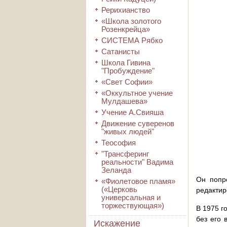
Рерихианство
«Школа золотого
Розенкрейца»
СИСТЕМА Рябко
Сатанисты
Школа Гивина
"Пробуждение"
«Свет Софии»
«Оккультное учение
Мулдашева»
Учение А.Свияша
Движение суверенов
"живых людей"
Теософия
"Трансферинг
реальности" Вадима
Зеланда
Он попро
«Фиолетовое пламя»
(«Церковь
редактир
универсальная и
торжествующая»)
В 1975 г
без его 
Искажение