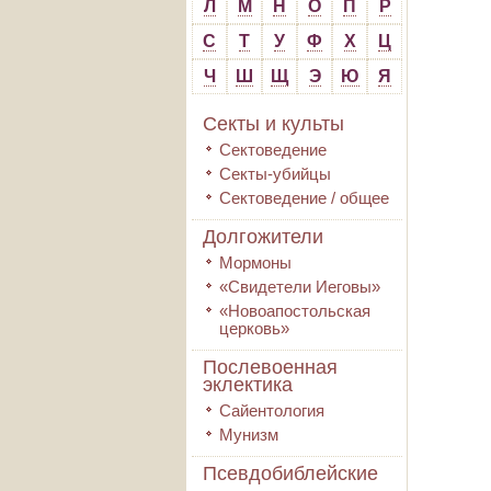
Л
М
Н
О
П
Р
С
Т
У
Ф
Х
Ц
Ч
Ш
Щ
Э
Ю
Я
Секты и культы
Сектоведение
Секты-убийцы
Сектоведение / общее
Долгожители
Мормоны
«Свидетели Иеговы»
«Новоапостольская
церковь»
Послевоенная
эклектика
Сайентология
Мунизм
Псевдобиблейские