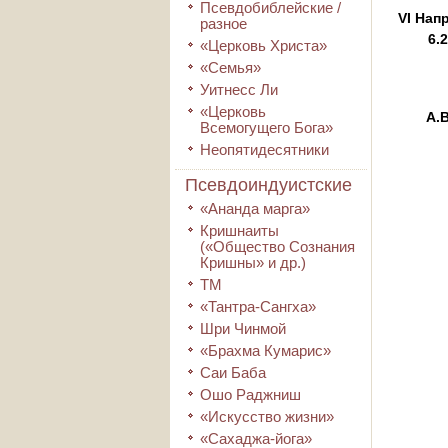
Псевдобиблейские /
VI Нап
разное
6.
«Церковь Христа»
«Семья»
Уитнесс Ли
«Церковь
А.
Всемогущего Бога»
Неопятидесятники
Псевдоиндуистские
«Ананда марга»
Кришнаиты
(«Общество Сознания
Кришны» и др.)
ТМ
«Тантра-Сангха»
Шри Чинмой
«Брахма Кумарис»
Саи Баба
Ошо Раджниш
«Искусство жизни»
«Сахаджа-йога»