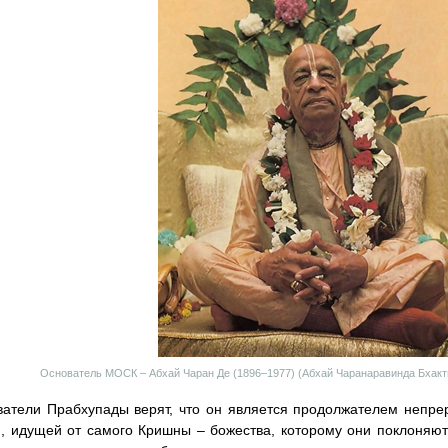
Основатель МОСК – Абхай Чаран Де (1896–1977) (Абхай Чаранаравинда Бхак
атели Прабхупады верят, что он является продолжателем непре
, идущей от самого Кришны – божества, которому они поклоняют