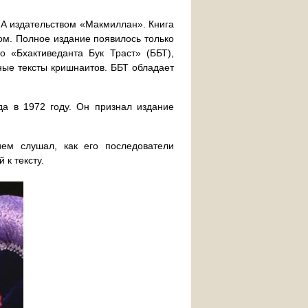
ША издательством «Макмиллан». Книга
ом. Полное издание появилось только
о «Бхактиведанта Бук Траст» (ББТ),
нные тексты кришнаитов. ББТ обладает
да в 1972 году. Он признал издание
ем слушал, как его последователи
 к тексту.