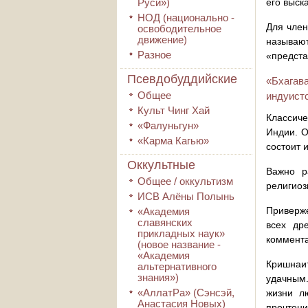
Руси»)
его выск
НОД (национально -
Для член
освободительное
движение)
называю
Разное
«предста
Псевдобуддийские
«Бхагав
Общее
индуистс
Культ Чинг Хай
Классиче
«Фалуньгун»
Индии. О
«Карма Кагью»
состоит и
Оккультные
Важно р
Общее / оккультизм
религиоз
ИСВ Алёны Полынь
Приверже
«Академия
славянских
всех др
прикладных наук»
коммента
(новое название -
«Академия
Кришнаи
альтернативного
знания»)
удачным.
«АллатРа» (Сэнсэй,
жизни л
Анастасия Новых)
прочтени