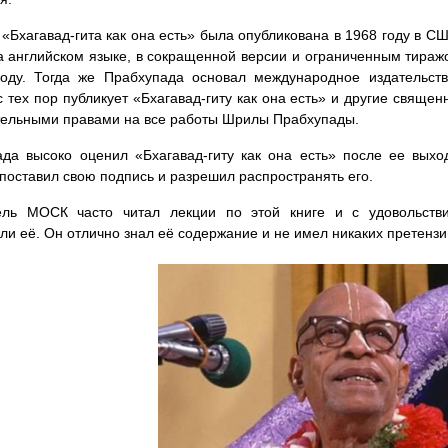
«Бхагавад-гита как она есть» была опубликована в 1968 году в С
 английском языке, в сокращенной версии и ограниченным тираж
оду. Тогда же Прабхупада основал международное издательств
с тех пор публикует «Бхагавад-гиту как она есть» и другие свяще
тельными правами на все работы Шрилы Прабхупады.
да высоко оценил «Бхагавад-гиту как она есть» после ее выхо
поставил свою подпись и разрешил распространять его.
ель МОСК часто читал лекции по этой книге и с удовольстви
ли её. Он отлично знал её содержание и не имел никаких претензий