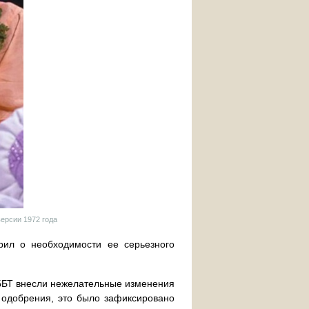
версии 1972 года
орил о необходимости ее серьезного
ы ББТ внесли нежелательные изменения
о одобрения, это было зафиксировано