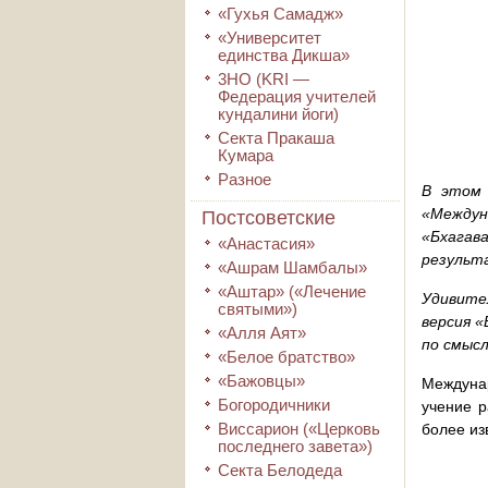
«Гухья Самадж»
«Университет
единства Дикша»
3HO (KRI ―
Федерация учителей
кундалини йоги)
Секта Пракаша
Кумара
Разное
В этом 
«Междун
Постсоветские
«Бхагав
«Анастасия»
результ
«Ашрам Шамбалы»
«Аштар» («Лечение
Удивите
святыми»)
версия «
«Алля Аят»
по смысл
«Белое братство»
«Бажовцы»
Междуна
Богородичники
учение р
Виссарион («Церковь
более из
последнего завета»)
Секта Белодеда