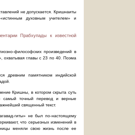
ставлений не допускается. Кришнаиты
 «истинным духовным учителем» и
ментарии Прабхупады к известной
игиозно-философских произведений в
, охватывая главы с 23 по 40. Поэма
ется древним памятником индийской
адой.
вение Кришны, в котором скрыта суть
ал самый точный перевод и верные
 важнейший священный текст.
гавад-гиты» не был по-настоящему
еркивают, что серьезных изменений в
иницы меняли свою жизнь после ее