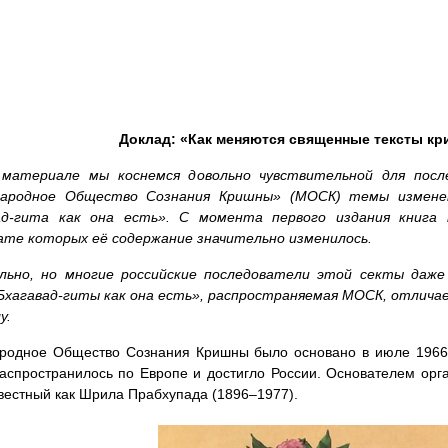
Доклад: «Как меняются священные тексты к
материале мы коснемся довольно чувствительной для посл
ародное Общество Сознания Кришны» (МОСК) темы изменен
ад-гита как она есть». С момента первого издания книга 
ате которых её содержание значительно изменилось.
льно, но многие российские последователи этой секты даже
Бхагавад-гиты как она есть», распространяемая МОСК, отличае
у.
родное Общество Сознания Кришны было основано в июле 1966 
аспространилось по Европе и достигло России. Основателем орг
вестный как Шрила Прабхупада (1896–1977).