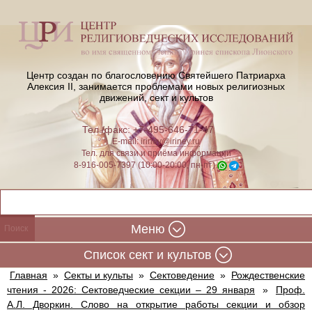
Центр создан по благословению Святейшего Патриарха
Алексия II,
занимается проблемами новых религиозных
движений, сект и культов
Тел./факс: +7-495-646-71-47
E-mail:
iriney@iriney.ru
Тел. для связи и приёма информации
8-916-005-7397 (10:00-20:00, пн-пт)
Меню
Cписок сект и культов
Главная
»
Секты и культы
»
Сектоведение
»
Рождественские
чтения - 2026: Cектоведческие секции – 29 января
»
Проф.
А.Л. Дворкин. Слово на открытие работы секции и обзор