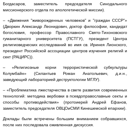
Богдасаров, заместитель председателя Синодального
миссионерского отдела по апологетической миссии).
– «Движения "живорожденных человеков" и "граждан СССР"»
(Дворкин Александр Леонидович, доктор философии, кандидат
богословия, профессор Православного Свято-Тихоновского
гуманитарного университета (ПСТГУ), президент Центра
религиоведческих исследований во имя св. Иринея Лионского,
президент Российской ассоциации центров изучения религий и
сект (РАЦИРС)).
– «Религиозные корни террористической субкультуры
Колумбайн» (Силантьев Роман Анатольевич, д.и.н.,
заведующий лабораторией деструктологии МГЛУ).
– «Проблематика лжестарчества в свете развития современных
технологий: методика вербовки в псевдоправославные секты и
способы противодействия» (протоиерей Андрей Ефанов,
заместитель председателя ОВЦОиСМИ Кинешемской епархии).
Доклады были встречены большим вниманием собравшихся,
после них последовала оживленная дискуссия.