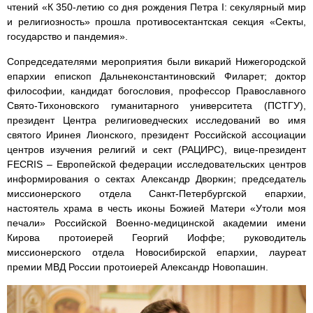
чтений «К 350-летию со дня рождения Петра I: секулярный мир
и религиозность» прошла противосектантская секция «Секты,
государство и пандемия».
Сопредседателями мероприятия были викарий Нижегородской
епархии епископ Дальнеконстантиновский Филарет; доктор
философии, кандидат богословия, профессор Православного
Свято-Тихоновского гуманитарного университета (ПСТГУ),
президент Центра религиоведческих исследований во имя
святого Иринея Лионского, президент Российской ассоциации
центров изучения религий и сект (РАЦИРС), вице-президент
FECRIS – Европейской федерации исследовательских центров
информирования о сектах Александр Дворкин; председатель
миссионерского отдела Санкт-Петербургской епархии,
настоятель храма в честь иконы Божией Матери «Утоли моя
печали» Российской Военно-медицинской академии имени
Кирова протоиерей Георгий Иоффе; руководитель
миссионерского отдела Новосибирской епархии, лауреат
премии МВД России протоиерей Александр Новопашин.