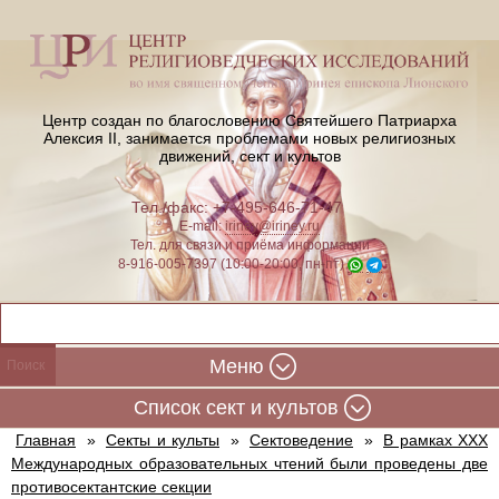
Центр создан по благословению Святейшего Патриарха
Алексия II,
занимается проблемами новых религиозных
движений, сект и культов
Тел./факс: +7-495-646-71-47
E-mail:
iriney@iriney.ru
Тел. для связи и приёма информации
8-916-005-7397 (10:00-20:00, пн-пт)
Меню
Cписок сект и культов
Главная
»
Секты и культы
»
Сектоведение
»
В рамках XXХ
Международных образовательных чтений были проведены две
противосектантские секции