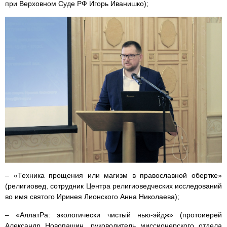
при Верховном Суде РФ Игорь Иванишко);
– «Техника прощения или магизм в православной обертке»
(религиовед, сотрудник Центра религиоведческих исследований
во имя святого Иринея Лионского Анна Николаева);
– «АллатРа: экологически чистый нью-эйдж» (протоиерей
Александр Новопашин, руководитель миссионерского отдела