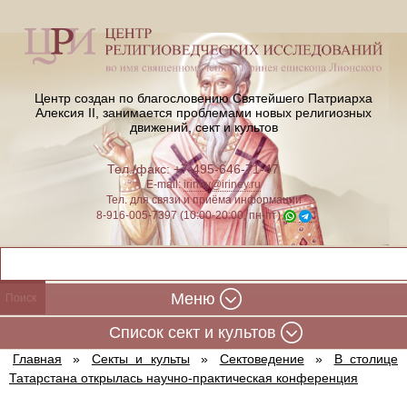
Центр создан по благословению Святейшего Патриарха
Алексия II,
занимается проблемами новых религиозных
движений, сект и культов
Тел./факс: +7-495-646-71-47
E-mail:
iriney@iriney.ru
Тел. для связи и приёма информации
8-916-005-7397 (10:00-20:00, пн-пт)
Меню
Cписок сект и культов
Главная
»
Секты и культы
»
Сектоведение
»
В столице
Татарстана открылась научно-практическая конференция