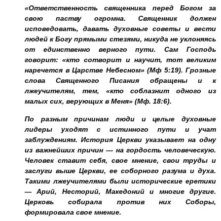
«Ответственность священника перед Богом за
свою паству огромна. Священник должен
исповедовать, давать духовные советы и вести
людей к Богу прямыми стезями, никуда не уклоняясь
от единственно верного пути. Сам Господь
говорит: «кто сотворит и научит, тот великим
наречется в Царстве Небесном» (Мф 5:19). Грозные
слова Священного Писания обращены и к
лжеучителям, тем, «кто соблазнит одного из
малых сих, верующих в Меня» (Мф. 18:6).
По разным причинам люди и целые духовные
лидеры уходят с истинного пути и учат
заблуждениям. История Церкви указывает на одну
из важнейших причин — на гордость человеческую.
Человек ставит себя, свое мнение, свои труды и
заслуги выше Церкви, ее соборного разума и духа.
Такими лжеучителями были исторические еретики
— Арий, Несторий, Македоний и многие другие.
Церковь собирала против них Соборы,
формировала свое мнение.