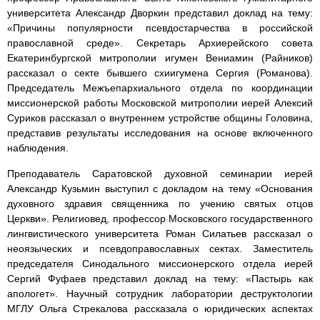
университета Александр Дворкин представил доклад на тему:
«Причины популярности псевдостарчества в российской
православной среде». Секретарь Архиерейского совета
Екатеринбургской митрополии игумен Вениамин (Райников)
рассказал о секте бывшего схиигумена Сергия (Романова).
Председатель Межъепархиального отдела по координации
миссионерской работы Московской митрополии иерей Алексий
Суриков рассказал о внутреннем устройстве общины Головина,
представив результаты исследования на основе включенного
наблюдения.
Преподаватель Саратовской духовной семинарии иерей
Александр Кузьмин выступил с докладом на тему «Основания
духовного здравия священника по учению святых отцов
Церкви». Религиовед, профессор Московского государственного
лингвистического университета Роман Силатьев рассказал о
неоязыческих и псевдоправославных сектах. Заместитель
председателя Синодального миссионерского отдела иерей
Сергий Фуфаев представил доклад на тему: «Пастырь как
апологет». Научный сотрудник лаборатории деструктологии
МГЛУ Ольга Стрекалова рассказала о юридических аспектах