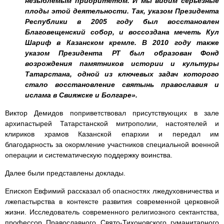
незыблемым приоритетом. И мы видим серьёзные
плоды этой деятельности. Так, указом Президента
Республики в 2005 году был восстановлен
Благовещенский собор, и воссоздана мечеть Кул
Шариф в Казанском кремле. В 2010 году также
указом Президента РТ был образован Фонд
возрождения памятников истории и культуры
Татарстана, одной из ключевых задач которого
стало восстановление святынь православия и
ислама в Свияжске и Болгаре».
Виктор Демидов поприветствовал присутствующих в зале
архипастырей Татарстанской митрополии, настоятелей и
клириков храмов Казанской епархии и передал им
благодарность за окормление участников специальной военной
операции и систематическую поддержку воинства.
Далее были представлены доклады.
Епископ Евфимий рассказал об опасностях лжедуховничества и
лжепастырства в контексте развития современной церковной
жизни. Исследователь современного религиозного сектантства,
профессор Православного Свято-Тихоновского гуманитарного