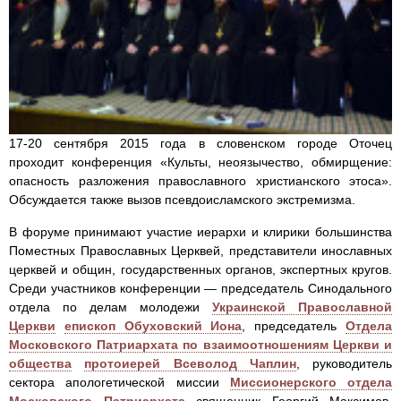
17-20 сентября 2015 года в словенском городе Оточец
проходит конференция «Культы, неоязычество, обмирщение:
опасность разложения православного христианского этоса».
Обсуждается также вызов псевдоисламского экстремизма.
В форуме принимают участие иерархи и клирики большинства
Поместных Православных Церквей, представители инославных
церквей и общин, государственных органов, экспертных кругов.
Среди участников конференции — председатель Синодального
отдела по делам молодежи
Украинской Православной
Церкви
епископ Обуховский Иона
, председатель
Отдела
Московского Патриархата по взаимоотношениям Церкви и
общества
протоиерей Всеволод Чаплин
, руководитель
сектора апологетической миссии
Миссионерского отдела
Московского Патриархата
священник Георгий Максимов,