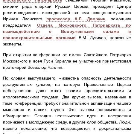
клирики ряда епархий Русской Церкви, президент Центра
религиоведческих исследований во имя священномученика
Иринея Лионского
профессор А.Л. Дворкин
, помощник
председателя
Отдела Московского Патриархата по
взаимодействию с Вооруженными силами и
правоохранительными органами
Б.М. Лукичев, церковные
эксперты.
При открытии конференции от имени Святейшего Патриарха
Московского и всея Руси Кирилла ее участников приветствовал
протоиерей Всеволод Чаплин.
По словам выступавшего, «известна опасность деятельности
деструктивных культов, на которую Православные Церкви
небезуспешно дают ответ своими просветительскими и
апологетическими трудами. Два других вызова, названные в
теме конференции, требуют значительной активизации нашего
мышления и наших трудов. Это вызовы неоязычества и
обмирщения. Сегодня неозяыческие идеи и настроения
проникают в молодежную среду, в другие слои общества. Люди,
наивно полагающие, что возвращаются к дохристианским