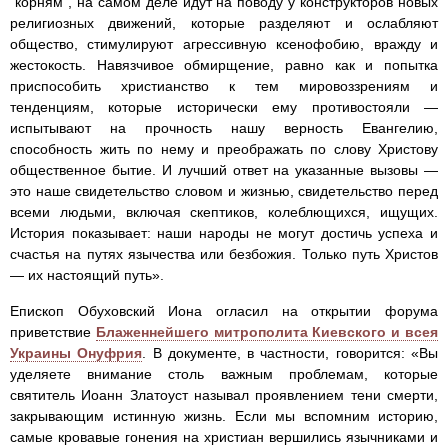
"корням", на самом деле идут на поводу у конструкторов новых
религиозных движений, которые разделяют и ослабляют
общество, стимулируют агрессивную ксенофобию, вражду и
жестокость. Навязчивое обмирщение, равно как и попытка
приспособить христианство к тем мировоззрениям и
тенденциям, которые исторически ему противостояли —
испытывают на прочность нашу верность Евангелию,
способность жить по нему и преображать по слову Христову
общественное бытие. И лучший ответ на указанные вызовы —
это наше свидетельство словом и жизнью, свидетельство перед
всеми людьми, включая скептиков, колеблющихся, ищущих.
История показывает: наши народы не могут достичь успеха и
счастья на путях язычества или безбожия. Только путь Христов
— их настоящий путь».
Епископ Обуховский Иона огласил на открытии форума
приветствие
Блаженнейшего митрополита Киевского и всея
Украины Онуфрия
. В документе, в частности, говорится: «Вы
уделяете внимание столь важным проблемам, которые
святитель Иоанн Златоуст называл проявлением тени смерти,
закрывающим истинную жизнь. Если мы вспомним историю,
самые кровавые гонения на христиан вершились язычниками и