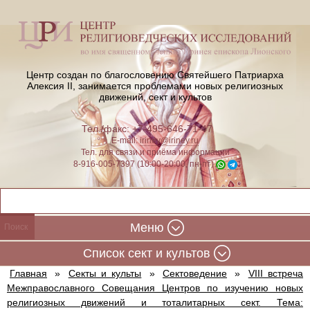
Центр создан по благословению Святейшего Патриарха
Алексия II,
занимается проблемами новых религиозных
движений, сект и культов
Тел./факс: +7-495-646-71-47
E-mail:
iriney@iriney.ru
Тел. для связи и приёма информации
8-916-005-7397 (10:00-20:00, пн-пт)
Меню
Cписок сект и культов
Главная
»
Секты и культы
»
Сектоведение
»
VIII встреча
Межправославного Совещания Центров по изучению новых
религиозных движений и тоталитарных сект. Тема: