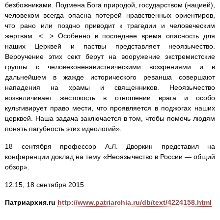
безбожниками. Подмена Бога природой, государством (нацией),
человеком всегда опасна потерей нравственных ориентиров,
что рано или поздно приводит к трагедии и человеческим
жертвам. <…> Особенно в последнее время опасность для
наших Церквей и паствы представляет неоязычество.
Вероучение этих сект берут на вооружение экстремистские
группы с человеконенавистническими воззрениями и в
дальнейшем в жажде исторического реванша совершают
нападения на храмы и священников. Неоязычество
возвеличивает жестокость в отношении врага и особо
культивирует право мести, что проявляется в поджогах наших
церквей. Наша задача заключается в том, чтобы помочь людям
понять пагубность этих идеологий».
18 сентября профессор А.Л. Дворкин представил на
конференции доклад на тему «Неоязычество в России — общий
обзор».
12:15, 18 сентября 2015
Патриархия.ru
http://www.patriarchia.ru/db/text/4224158.html