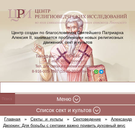
Центр создан по благословению Святейшего Патриарха
Алексия II,
занимается проблемами новых религиозных
движений, сект и культов
Тел./факс: +7-495-646-71-47
E-mail:
iriney@iriney.ru
Тел. для связи и приёма информации
8-916-005-7397 (10:00-20:00, пн-пт)
Меню
Cписок сект и культов
Главная
»
Секты и культы
»
Сектоведение
»
Александр
Дворкин: Для борьбы с сектами важно привить духовный вкус