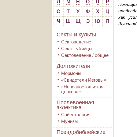
Л
М
Н
О
П
Р
Помощи
председ
С
Т
У
Ф
Х
Ц
как уси
Ч
Ш
Щ
Э
Ю
Я
Шувалов
Секты и культы
Сектоведение
Секты-убийцы
Сектоведение / общее
Долгожители
Мормоны
«Свидетели Иеговы»
«Новоапостольская
церковь»
Послевоенная
эклектика
Сайентология
Мунизм
Псевдобиблейские