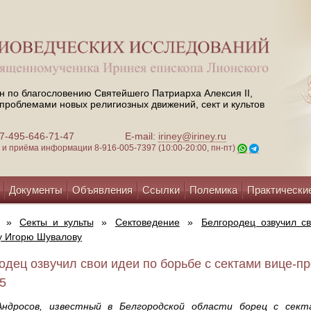
н по благословению Святейшего Патриарха Алексия II,
проблемами новых религиозных движений, сект и культов
 +7-495-646-71-47
E-mail:
iriney@iriney.ru
зи и приёма информации
8-916-005-7397 (10:00-20:00, пн-пт)
Документы
Объявления
Ссылки
Полемика
Практически
»
Секты и культы
»
Сектоведение
»
Белгородец озвучил с
у Игорю Шувалову
одец озвучил свои идеи по борьбе с сектами вице-п
15
ндросов, известный в Белгородской области борец с сек