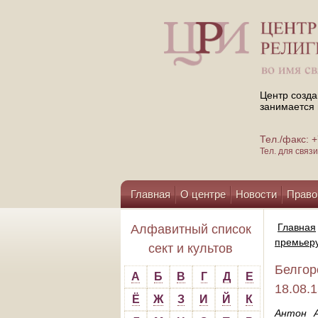
Центр созда
занимается 
Тел./факс:
Тел. для свя
Главная
О центре
Новости
Право
Помощь центру
Главная
Алфавитный список
премьер
сект и культов
Белгор
А
Б
В
Г
Д
Е
18.08.
Ё
Ж
З
И
Й
К
Антон А