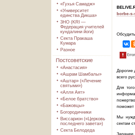
«Гухья Самадж»
BELIVE
«Университет
borbe-s-
единства Дикша»
3HO (KRI ―
Федерация учителей
кундалини йоги)
Обсудить
Секта Пракаша
Кумара
Разное
Постсоветские
«Анастасия»
Дорогие 
«Ашрам Шамбалы»
всего ру
«Аштар» («Лечение
святыми»)
Для того
«Алля Аят»
информа
«Белое братство»
пожертво
«Бажовцы»
поможет 
Богородичники
Мы нужд
Виссарион («Церковь
последнего завета»)
сектам с
Секта Белодеда
Заранее 