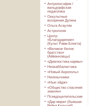
Антропософия /
вальдорфская
педагогика
Оккультные
воззрения Дугина
Ольга Асауляк
Астрология
Центр
«Благодарение»
(Культ Рами Блекта)
«Великое белое
братство»
(Айванховцы)
«Диагностика кармы»
Неокаббалистика
«Новый Акрополь»
Неоязычники
«Нью эйдж»
«Общество спасения
землян»
Псевдоцелительские
«Дар мира» (бывшая
Рейки Кадуцей)