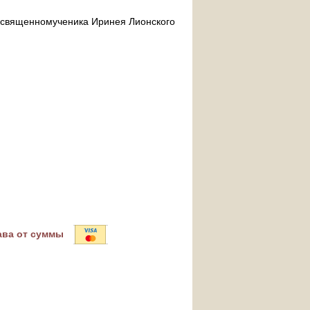
ра священномученика Иринея Лионского
ава от суммы