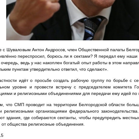
е с Шуваловым Антон Андросов, член Общественной палаты Белго
ивлённо переспросил, борюсь ли я сектами? Я передал ему наши и
 очередь, ведь у нас накоплен богатый опыт работы в этом напра
льким пунктам утвердительно ответил, что сделают».
астности идёт о просьбе создать рабочую группу по борьбе с с
ьном уровне и провести встречу с председателем комитета Г
циями и религиозными объединениями для передачи ему идей по 
м, что СМП проводит на территории Белгородской области боль
и религиозными организациями федерального законодательства
ют здания, где собираются сектанты, чтобы предупредить местны
 от общества религиозные объединения.
15