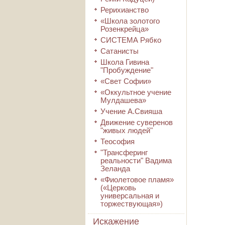
Рерихианство
«Школа золотого
Розенкрейца»
СИСТЕМА Рябко
Сатанисты
Школа Гивина
"Пробуждение"
«Свет Софии»
«Оккультное учение
Мулдашева»
Учение А.Свияша
Движение суверенов
"живых людей"
Теософия
"Трансферинг
реальности" Вадима
Зеланда
«Фиолетовое пламя»
(«Церковь
универсальная и
торжествующая»)
Искажение