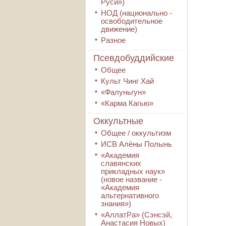
Руси»)
НОД (национально -
освободительное
движение)
Разное
Псевдобуддийские
Общее
Культ Чинг Хай
«Фалуньгун»
«Карма Кагью»
Оккультные
Общее / оккультизм
ИСВ Алёны Полынь
«Академия
славянских
прикладных наук»
(новое название -
«Академия
альтернативного
знания»)
«АллатРа» (Сэнсэй,
Анастасия Новых)