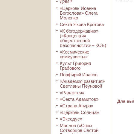
ДЭИР
«Церковь Иоанна
Богослова» Олега
Моленко
Секта Якова Кротова
«К богодержавию»
(«Концепция
общественной
безопасности» – КОБ)
«Космические
коммунисты»
Культ Григория
Грабового
Порфирий Иванов
«Академия развития»
Светланы Пеуновой
«Радастея»
«Секта Адамитов»
Для выб
«Страна Анура»
«Церковь Солнца»
«Эксодус»
Маслов («Союз
Сотворцов Святой