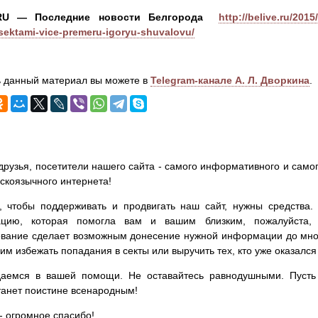
.RU — Последние новости Белгорода
http://belive.ru/201
sektami-vice-premeru-igoryu-shuvalovu/
 данный материал вы можете в
Telegram-канале А. Л. Дворкина
.
друзья, посетители нашего сайта - самого информативного и самог
сскоязычного интернета!
, чтобы поддерживать и продвигать наш сайт, нужны средства
цию, которая помогла вам и вашим близким, пожалуйста,
вание сделает возможным донесение нужной информации до мног
им избежать попадания в секты или выручить тех, кто уже оказался
аемся в вашей помощи. Не оставайтесь равнодушными. Пусть 
танет поистине всенародным!
- огромное спасибо!