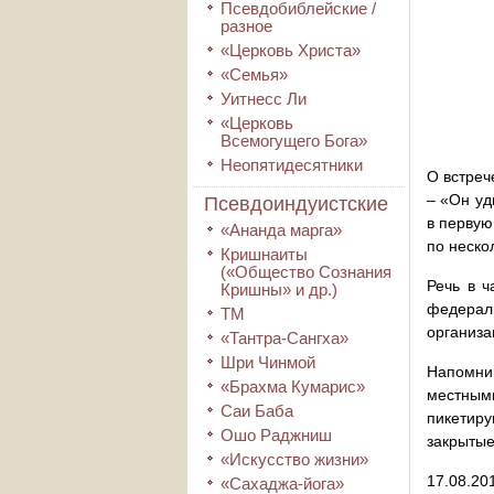
Псевдобиблейские /
разное
«Церковь Христа»
«Семья»
Уитнесс Ли
«Церковь
Всемогущего Бога»
Неопятидесятники
О встреч
– «Он уд
Псевдоиндуистские
в первую
«Ананда марга»
по неско
Кришнаиты
(«Общество Сознания
Речь в ч
Кришны» и др.)
федерал
ТМ
организа
«Тантра-Сангха»
Шри Чинмой
Напомни
«Брахма Кумарис»
местным
Саи Баба
пикетиру
Ошо Раджниш
закрытые
«Искусство жизни»
17.08.20
«Сахаджа-йога»