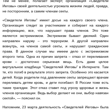
Тем не менее, полагает эксперт, организация «Свидетели
Иеговы» своей деятельностью угрожала жизням людей, правда,
не посторонним, а самим членам секты.
«Свидетели Иеговы" имеет досье на каждого своего члена.
Организация следит за участниками и собирает на каждого
информацию, все, что нарушает права членов. Это тоже
является экстремизмом. Экстремизм бывает двоякий. Один
направлен наружу – это терроризм. А другой направлен
вовнутрь, на членов самой секты, и нарушает гражданские
права. В данном случае мы имеем дело с экстремизмом
второго типа. Одна из причин запрета – отказ от переливания
крови – достаточно серьезная вещь. Есть даже целое
виртуальное кладбище "Свидетелей Иеговы" в Интернете. Там
те, кто погиб в результате этого запрета. Особенно это касается
детей. Когда родители под давлением секты запрещают врачам
переливать детям кровь, и дети погибают. В России тоже есть
такие трагедии. Этот отказ ставит под угрозу здоровье и жизнь
членов организации. Ведь выбор делают не они, выбор навязан
сектой», — пояснил он.
Напомним, 23 марта деятельность «Свидетелей Иеговы» была