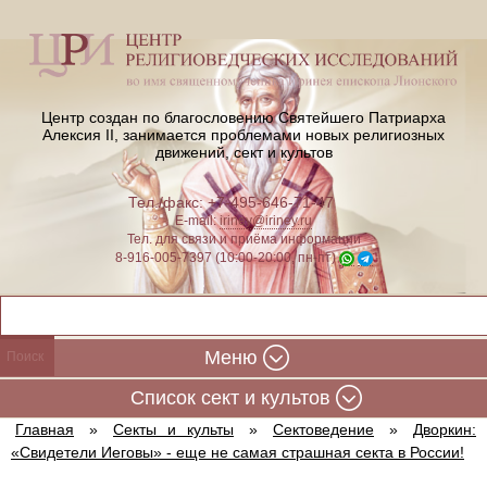
Центр создан по благословению Святейшего Патриарха
Алексия II,
занимается проблемами новых религиозных
движений, сект и культов
Тел./факс: +7-495-646-71-47
E-mail:
iriney@iriney.ru
Тел. для связи и приёма информации
8-916-005-7397 (10:00-20:00, пн-пт)
Меню
Cписок сект и культов
Главная
»
Секты и культы
»
Сектоведение
»
Дворкин:
«Свидетели Иеговы» - еще не самая страшная секта в России!