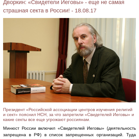
Дворкин: «Свидетели Иеговы» - еще не самая
страшная секта в России! - 18.08.17
Президент «Российской ассоциации центров изучения религий
и сект» пояснил НСН, за что запретили «Свидетелей Иеговы» и
какие секты все еще угрожают россиянам.
Минюст России включил «Свидетелей Иеговы» (деятельность
запрещена в РФ) в список запрещенных организаций. Туда