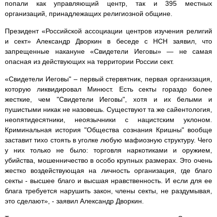
попали как управляющий центр, так и 395 местных
организаций, принадлежащих религиозной общине.
Президент «Российской ассоциации центров изучения религий
и сект» Александр Дворкин в беседе с НСН заявил, что
запрещенные накануне «Свидетели Иеговы» — не самая
опасная из действующих на территории России сект.
«Свидетели Иеговы" – первый стервятник, первая организация,
которую ликвидировал Минюст. Есть секты гораздо более
жесткие, чем "Свидетели Иеговы", хотя и их белыми и
пушистыми никак не назовешь. Существуют та же сайентология,
неопятидесятники, неоязычники с нацистским уклоном.
Криминальная история "Общества сознания Кришны" вообще
заставит тихо стоять в уголке любую мафиозную структуру. Чего
у них только не было: торговля наркотиками и оружием,
убийства, мошенничество в особо крупных размерах. Это очень
жестко воздействующая на личность организация, где благо
секты - высшее благо и высшая нравственность. И если для ее
блага требуется нарушить закон, члены секты, не раздумывая,
это сделают», - заявил Александр Дворкин.