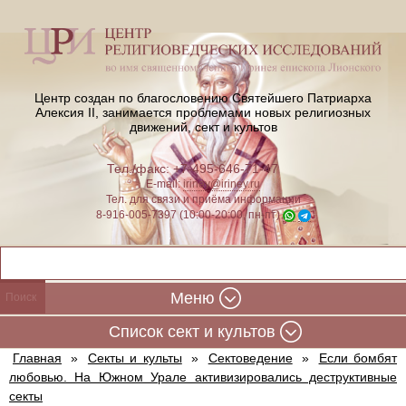
Центр создан по благословению Святейшего Патриарха
Алексия II,
занимается проблемами новых религиозных
движений, сект и культов
Тел./факс: +7-495-646-71-47
E-mail:
iriney@iriney.ru
Тел. для связи и приёма информации
8-916-005-7397 (10:00-20:00, пн-пт)
Меню
Cписок сект и культов
Главная
»
Секты и культы
»
Сектоведение
»
Если бомбят
любовью. На Южном Урале активизировались деструктивные
секты