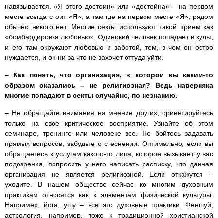
навязывается. «Я этого достоин» или «достойна» – на первом
месте всегда стоит «Я», а там где на первом месте «Я», рядом
обычно никого нет. Многие секты используют такой прием как
«бомбардировка любовью». Одинокий человек попадает в культ,
и его там окружают любовью и заботой, тем, в чем он остро
нуждается, и он ни за что не захочет оттуда уйти.
– Как понять, что организация, в которой вы каким-то
образом оказались – не религиозная? Ведь наверняка
многие попадают в секты случайно, по незнанию.
– Не обращайте внимания на мнение других, ориентируйтесь
только на свое критическое восприятие. Узнайте об этом
семинаре, тренинге или человеке все. Не бойтесь задавать
прямых вопросов, забудьте о стеснении. Оптимально, если вы
обращаетесь к услугам какого-то лица, которое вызывает у вас
подозрения, попросить у него написать расписку, что данная
организация не является религиозной. Если откажутся –
уходите. В нашем обществе сейчас ко многим духовным
практикам относятся как к элементам физической культуры.
Например, йога, ушу – все это духовные практики. Феншуй,
астрология, например, тоже к традиционной христианской