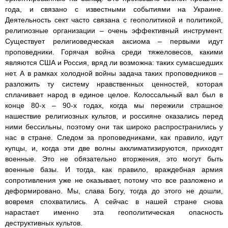
года, и связано с известными событиями на Украине.
Деятельность сект часто связана с геополитикой и политикой,
религиозные организации – очень эффективный инструмент.
Существует религиоведческая аксиома – первыми идут
проповедники. Горячая война среди тяжеловесов, какими
являются США и Россия, вряд ли возможна: таких сумасшедших
нет. А в рамках холодной войны задача таких проповедников –
разложить ту систему нравственных ценностей, которая
сплачивает народ в единое целое. Колоссальный вал был в
конце 80-х – 90-х годах, когда мы пережили страшное
нашествие религиозных культов, и россияне оказались перед
ними бессильны, поэтому они так широко распространились у
нас в стране. Следом за проповедниками, как правило, идут
купцы, и, когда эти две волны акклиматизируются, приходят
военные. Это не обязательно вторжения, это могут быть
военные базы. И тогда, как правило, враждебная армия
сопротивления уже не оказывает, потому что все разложено и
деформировано. Мы, слава Богу, тогда до этого не дошли,
вовремя спохватились. А сейчас в нашей стране снова
нарастает именно эта геополитическая опасность
деструктивных культов.