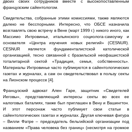
двоих своих сотрудников вместе с высокопоставленным
французским сайентологом.
Свидетельства, собранные этими комиссиями, также являются
далеко не бесспорными. Интересно, что ОБСЕ назначила
возглавлять свою встречу в Вене (март 1999 г.) никого иного, как
Массимо Интровинье, итальянского социолога-самоучку и
основателя «Центра изучения новых религий» (CESNUR).
CESNUR является фундаменталистской католической
организацией, тесно связанной с бразильской неофашистской
тоталитарной сектой «Традиция, семья, собственность».
Материалы Интровинье часто публикуются в сайентологических
газетах и журналах, а сам он свидетельствовал в пользу секты
на Лионском процессе [4].
Французский адвокат Ален Гаре, защитник «Свидетелей
Иеговы», представляющий интересы секты во всех ее
налоговых баталиях, также был приглашен в Вену и Вашингтон.
И этот персонаж часто публикует свои статьи в
сайентологических газетах и журналах. Другая ключевая фигура
– Вилли Фатре – председатель бельгийской организации под
названием «Права человека без границ» (несмотря на громкое