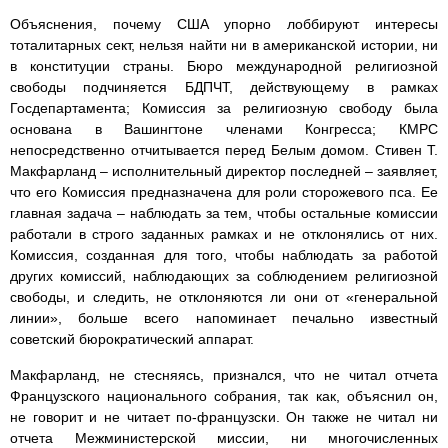
Объяснения, почему США упорно лоббируют интересы
тоталитарных сект, нельзя найти ни в американской истории, ни
в конституции страны. Бюро международной религиозной
свободы подчиняется БДПЧТ, действующему в рамках
Госдепартамента; Комиссия за религиозную свободу была
основана в Вашингтоне членами Конгресса; КМРС
непосредственно отчитывается перед Белым домом. Стивен Т.
Макфарланд – исполнительный директор последней – заявляет,
что его Комиссия предназначена для роли сторожевого пса. Ее
главная задача – наблюдать за тем, чтобы остальные комиссии
работали в строго заданных рамках и не отклонялись от них.
Комиссия, созданная для того, чтобы наблюдать за работой
других комиссий, наблюдающих за соблюдением религиозной
свободы, и следить, не отклоняются ли они от «генеральной
линии», больше всего напоминает печально известный
советский бюрократический аппарат.
Макфарланд, не стесняясь, признался, что не читал отчета
Французского национального собрания, так как, объяснил он,
не говорит и не читает по-французски. Он также не читал ни
отчета Межминистерской миссии, ни многочисленных