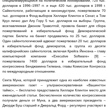
специализирующейся на политическом лоббировании, 725 тыс.
долларов в 1996–1997 гг. и еще 420 тыс. долларов в 1998 г.
Сайентологи, работающие в киноиндустрии, пожертвовали 70
тыс. долларов в Фонд выборов Хиллари Клинтон в Сенат, а Том
Круз лично дал Алу Гору 5 тыс. долларов на выборы. Группа,
возглавляемая Джоном Траволтой, провела банкет для сбора
пожертвований в избирательный фонд Демократической
партии. Билеты на банкет продавались по 25 тыс. долларов.
Один сайентологический адвокат пожертвовал 20 тыс. долларов
в избирательный фонд демократов, а группа из десяти
калифорнийских сайентологов, включая Крейга Йенсена – главу
компьютерной компании «Executive Software» [9] –
пожертвовала 7400 долларов в избирательный фонд
конгрессмена Бенджамина Гилмана, главы Комиссии Конгресса
по международным отношениям.
Секта Муна, которой принадлежит одна из наиболее известных
американских газет – ультраконсервативная «Вашингтон
таймс», – бесплатно предоставила Хиллари Клинтон место для
еженедельной статьи. Бесчисленное количество конгрессменов
получали деньги от Муна, а два американских президента –
Джордж Буш старший и Джеральд Форд – регулярно участвуют в