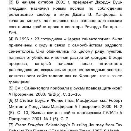
[3] В начале октября 2001 г. президент Джордж Буш-
младший назначил новым послом по соблюдению
религиозных свобод в мире Джона В. Хэнфорда, в
течение многих лет являвшегося внешнеполитическим
советником крайне правого сенатора Ричарда Люгара. –
Ред.
[4] В 1996 г. 23 сотрудника «Церкви сайентологии» были
привлечены к суду в связи с самоубийством рядового
сайентолога. Они обвинялись по целому ряду пунктов,
начиная от убийства и кончая растратой фондов. В ходе
процесса, который начался после пятилетнего
расследования, вскрылись многие неприглядные аспекты
деятельности сайентологии как во Франции, так и за ее
границами.
[5] См.: Сайентологи прибрали к рукам правозащитников?
// Прозрение. 2000. № 2(5). С. 15–16.
[6] О Стейси Брукс и Фонде Лизы Макфирсон см.: Роберт
Минтон и Фонд Лизы Макфирсон // Прозрение. 2000. № 2
(5). С. 10; Вышла книга о сайентологическом ГУЛАГе //
Прозрение. 2001. № 1 (6). С. 7.
[7]
Franz Douglas.
Scientology’s Puzzling Journey from Tax