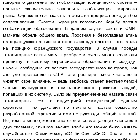
говорим о давлении по глобализации юридических систем –
попытке окончательно завершить глобализацию мирового
рынка. Однако нельзя сказать, чтобы этот процесс проходил без
сопротивления. Скажем, Франция возглавила борьбу против
глобализации образования. В данном случае секты и СМИ-
магнаты обрели общего врага. Яростная и безоглядная атака
на французское антисектантское законодательство – это атака
на позицию французского государства. В случае победы
тоталитарные секты могут приобрести очень много: если они
проникнут в систему европейского образования и создадут
школы, свободные от всякого государственного контроля, как
это уже произошло в США, они расширят свое членство и
укрепят свое влияние, – ведь вербовка станет неотъемлемой
частью культурного и психологического развития людей,
попавших в их систему. Было бы преувеличением назвать связи
тоталитарных сект с индустрией коммуникаций единым
фронтом – их действия не являются частью совместно
разработанной стратегии и ими не руководит общий генштаб.
Но, тем не менее, количество людей, совмещающих членство в
двух системах, слишком велико, чтобы его можно было назвать
случайностью. Связи между «Эй-Би-Си», «Си-Эн-Эн» и т. д. и