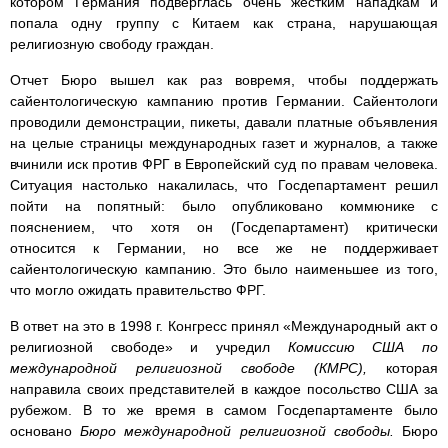
котором Германия подверглась очень жестким нападкам и
попала одну группу с Китаем как страна, нарушающая
религиозную свободу граждан.
Отчет Бюро вышел как раз вовремя, чтобы поддержать
сайентологическую кампанию против Германии. Сайентологи
проводили демонстрации, пикеты, давали платные объявления
на целые страницы международных газет и журналов, а также
вчинили иск против ФРГ в Европейский суд по правам человека.
Ситуация настолько накалилась, что Госдепартамент решил
пойти на попятный: было опубликовано коммюнике с
пояснением, что хотя он (Госдепартамент) критически
относится к Германии, но все же не поддерживает
сайентологическую кампанию. Это было наименьшее из того,
что могло ожидать правительство ФРГ.
В ответ на это в 1998 г. Конгресс принял «Международный акт о
религиозной свободе» и учредил
Комиссию США по
международной религиозной свободе (КМРС),
которая
направила своих представителей в каждое посольство США за
рубежом. В то же время в самом Госдепартаменте было
основано
Бюро международной религиозной свободы.
Бюро