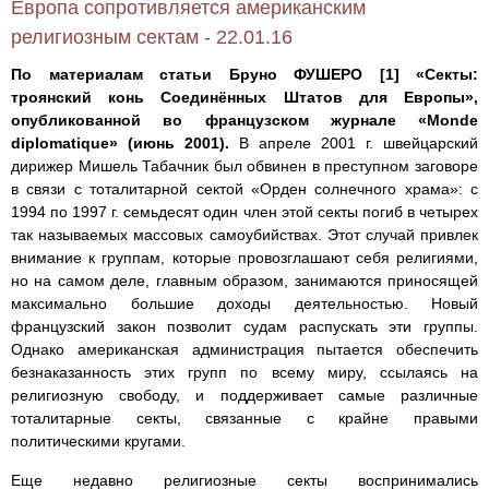
Европа сопротивляется американским
религиозным сектам - 22.01.16
По материалам статьи Бруно ФУШЕРО
[1]
«Секты:
троянский конь Соединённых Штатов для Европы»,
опубликованной во французском журнале «Monde
diplomatique» (июнь 2001).
В апреле 2001 г. швейцарский
дирижер Мишель Табачник был обвинен в преступном заговоре
в связи с тоталитарной сектой «Орден солнечного храма»: с
1994 по 1997 г. семьдесят один член этой секты погиб в четырех
так называемых массовых самоубийствах. Этот случай привлек
внимание к группам, которые провозглашают себя религиями,
но на самом деле, главным образом, занимаются приносящей
максимально большие доходы деятельностью. Новый
французский закон позволит судам распускать эти группы.
Однако американская администрация пытается обеспечить
безнаказанность этих групп по всему миру, ссылаясь на
религиозную свободу, и поддерживает самые различные
тоталитарные секты, связанные с крайне правыми
политическими кругами.
Еще недавно религиозные секты воспринимались