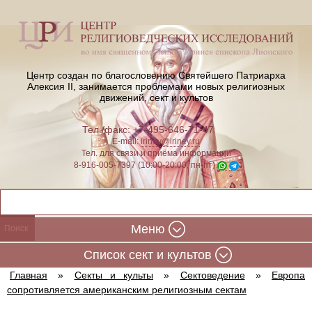
Центр создан по благословению Святейшего Патриарха
Алексия II,
занимается проблемами новых религиозных
движений, сект и культов
Тел./факс: +7-495-646-71-47
E-mail:
iriney@iriney.ru
Тел. для связи и приёма информации
8-916-005-7397 (10:00-20:00, пн-пт)
Меню
Cписок сект и культов
Главная
»
Секты и культы
»
Сектоведение
»
Европа
сопротивляется американским религиозным сектам