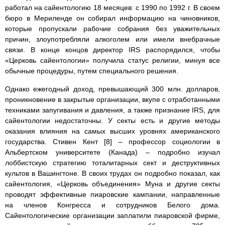
работал на сайентологию 18 месяцев: с 1990 по 1992 г. В своем
бюро в Мериленде он собирал информацию на чиновников,
которые пропускали рабочие собрания без уважительных
причин, злоупотребляли алкоголем или имели внебрачные
связи. В конце концов директор IRS распорядился, чтобы
«Церковь сайентологии» получила статус религии, минуя все
обычные процедуры, путем специального решения.
Однако ежегодный доход, превышающий 300 млн. долларов,
проникновение в закрытые организации, вкупе с отработанными
техниками запугивания и давления, а также признание IRS, для
сайентологии недостаточны. У секты есть и другие методы
оказания влияния на самых высших уровнях американского
государства. Стивен Кент [8] – профессор социологии в
Альбертском университете (Канада) – подробно изучал
лоббистскую стратегию тоталитарных сект и деструктивных
культов в Вашингтоне. В своих трудах он подробно показал, как
сайентология, «Церковь объединения» Муна и другие секты
проводят эффективные пиаровские кампании, направленные
на членов Конгресса и сотрудников Белого дома.
Сайентологические организации заплатили пиаровской фирме,