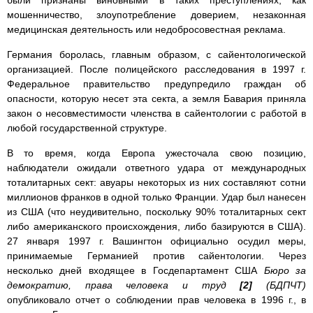
были признаны виновными в таких преступлениях, как
мошенничество, злоупотребление доверием, незаконная
медицинская деятельность или недобросовестная реклама.
Германия боролась, главным образом, с сайентологической
организацией. После полицейского расследования в 1997 г.
Федеральное правительство предупредило граждан об
опасности, которую несет эта секта, а земля Бавария приняла
закон о несовместимости членства в сайентологии с работой в
любой государственной структуре.
В то время, когда Европа ужесточала свою позицию,
наблюдатели ожидали ответного удара от международных
тоталитарных сект: авуары некоторых из них составляют сотни
миллионов франков в одной только Франции. Удар был нанесен
из США (что неудивительно, поскольку 90% тоталитарных сект
либо американского происхождения, либо базируются в США).
27 января 1997 г. Вашингтон официально осудил меры,
принимаемые Германией против сайентологии. Через
несколько дней входящее в Госдепартамент США
Бюро за
демократию, права человека и труд
[2]
(БДПЧТ)
опубликовало отчет о соблюдении прав человека в 1996 г., в