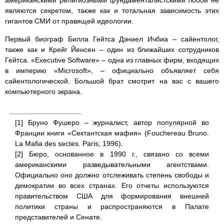
американскими религиозными фундаменталистскими лобби не
являются секретом, также как и тотальная зависимость этих
гигантов СМИ от правящей идеологии.
Первый биограф Билла Гейтса Дэниел Ичбиа – сайентолог,
также как и Крейг Йенсен – один из ближайших сотрудников
Гейтса. «Executive Software» – одна из главных фирм, входящих
в империю «Microsoft», – официально объявляет себя
сайентологической. Большой брат смотрит на вас с вашего
компьютерного экрана.
[1] Бруно Фушеро – журналист, автор популярной во
Франции книги «Сектантская мафия» (Fouchereau Bruno.
La Mafia des sectes. Paris, 1996).
[2] Бюро, основанное в 1990 г., связано со всеми
американскими разведывательными агентствами.
Официально оно должно отслеживать степень свободы и
демократии во всех странах. Его отчеты используются
правительством США для формирования внешней
политики страны и распространяются в Палате
представителей и Сенате.