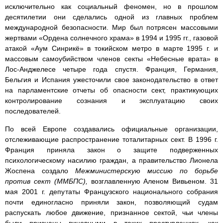
исключительно как социальный феномен, но в прошлом
десятилетии они сделались одной из главных проблем
международной безопасности. Мир был потрясен массовыми
жертвами «Ордена солнечного храма» в 1994 и 1995 гг., газовой
атакой «Аум Синрикё» в токийском метро в марте 1995 г. и
массовым самоубийством членов секты «Небесные врата» в
Лос-Анджелесе четыре года спустя. Франция, Германия,
Бельгия и Испания ужесточили свое законодательство в ответ
на парламентские отчеты об опасности сект, практикующих
контролирование сознания и эксплуатацию своих
последователей.
По всей Европе создавались официальные организации,
отслеживающие распространение тоталитарных сект. В 1996 г.
Франция приняла закон о защите подверженных
психологическому насилию граждан, а правительство Лионела
Жоспена создало
Межминистерскую миссию по борьбе
против сект (ММБПС),
возглавленную Аленом Вивьеном. 31
мая 2001 г. депутаты Французского национального собрания
почти единогласно приняли закон, позволяющий судам
распускать любое движение, признанное сектой, чьи члены