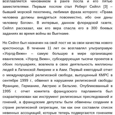
возглавляется чиновником в ранге посла и его пятью
заместителями. Первым послом стал Роберт Сейпл [3] –
бывший морской пехотинец, любимая фраза которого: «Права
человека должны внедряться повсеместно, ибо они даны
человеку Богом». В интервью, данном флоридской газете,
Сейпл рассказал, как его вера спасла его в 300 боевых
заданиях во время войны во Вьетнаме.
Но Сейпл был назначен на свой пост не за свои качества нового
крестоносца. В течение 11 лет он возглавлял ультраправую
«Уорлд-Вижн» – самую большую в мире организацию
евангеликов. «Уорлд Вижн», субсидирующая тысячи проектов в
обоих полушариях, вовлекла в свою деятельность миллионы
людей в Латинской Америке и в Азии. Первый ежегодный отчет
о международной религиозной свободе, выпущенный КМРС в
сентябре 1999 г., обвинил в нарушении религиозной свободы
Францию, Германию, Австрию и Бельгию. Опубликованный в
1995 г. отчет комитета французского парламента был
охарактеризован как инструмент религиозных преследований и
гонений, а французские депутаты были обвинены создании в
стране религиозной сегрегации, так как они составили список
невинных ассоциаций, которые теперь подвергаются гонениям