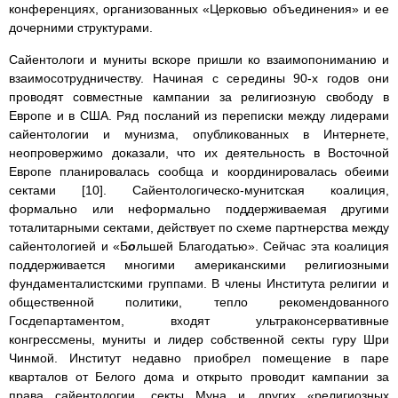
конференциях, организованных «Церковью объединения» и ее
дочерними структурами.
Сайентологи и муниты вскоре пришли ко взаимопониманию и
взаимосотрудничеству. Начиная с середины 90-х годов они
проводят совместные кампании за религиозную свободу в
Европе и в США. Ряд посланий из переписки между лидерами
сайентологии и мунизма, опубликованных в Интернете,
неопровержимо доказали, что их деятельность в Восточной
Европе планировалась сообща и координировалась обеими
сектами [10]. Сайентологическо-мунитская коалиция,
формально или неформально поддерживаемая другими
тоталитарными сектами, действует по схеме партнерства между
сайентологией и «Б
о
льшей Благодатью». Сейчас эта коалиция
поддерживается многими американскими религиозными
фундаменталистскими группами. В члены Института религии и
общественной политики, тепло рекомендованного
Госдепартаментом, входят ультраконсервативные
конгрессмены, муниты и лидер собственной секты гуру Шри
Чинмой. Институт недавно приобрел помещение в паре
кварталов от Белого дома и открыто проводит кампании за
права сайентологии, секты Муна и других «религиозных