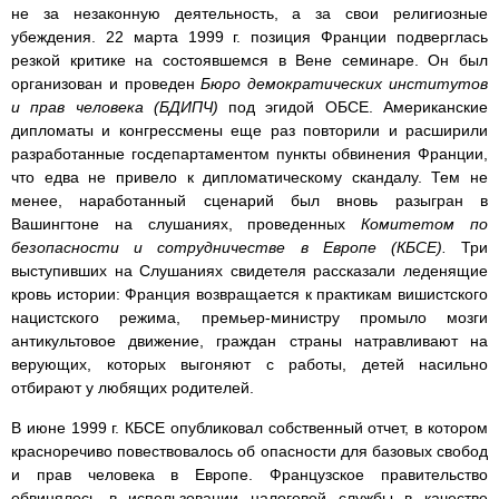
не за незаконную деятельность, а за свои религиозные
убеждения. 22 марта 1999 г. позиция Франции подверглась
резкой критике на состоявшемся в Вене семинаре. Он был
организован и проведен
Бюро демократических институтов
и прав человека (БДИПЧ)
под эгидой ОБСЕ. Американские
дипломаты и конгрессмены еще раз повторили и расширили
разработанные госдепартаментом пункты обвинения Франции,
что едва не привело к дипломатическому скандалу. Тем не
менее, наработанный сценарий был вновь разыгран в
Вашингтоне на слушаниях, проведенных
Комитетом по
безопасности и сотрудничестве в Европе (КБСЕ).
Три
выступивших на Слушаниях свидетеля рассказали леденящие
кровь истории: Франция возвращается к практикам вишистского
нацистского режима, премьер-министру промыло мозги
антикультовое движение, граждан страны натравливают на
верующих, которых выгоняют с работы, детей насильно
отбирают у любящих родителей.
В июне 1999 г. КБСЕ опубликовал собственный отчет, в котором
красноречиво повествовалось об опасности для базовых свобод
и прав человека в Европе. Французское правительство
обвинялось в использовании налоговой службы в качестве