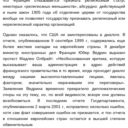
что Франция отказывается признать религиозный статус
некоторых «религиозных меньшинств», абсурдно: действующий
и ныне закон 1905 года об отделении церкви от государства
вообще не позволяет государству признавать религиозный или
нерелигиозный характер организаций.
Однако оказалось, что США не заинтересованы в диалоге. В
отчете, опубликованном 9 сентября 1999 г., содержались еще
более жесткие нападки на европейские страны. 8 декабря
министр иностранных дел Франции Юбер Ведрин выразил
протест Мадлен Олбрайт: «Необоснованная критика, которую
высказывает ваша администрация в адрес действий
французского правительства в то время, когда проходит диалог
между нашими высокопоставленными лицами, явилась
фактором, значительно омрачившим эти переговоры».
Заявление Ведрина временно прекратило дипломатические
споры на эту тему, но, по всей видимости, вскоре они должны
возобновиться. В последнем отчете Госдепартамента,
опубликованном 2 марта 2001 г., исправлено несколько ошибок,
хотя сам факт совершения ошибок не признается, и тон отчета
в отношении европейских стран остается в высшей степени
обвинительным.