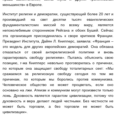
меньшинств» в Европе.
Институт религии и демократии, существующий более 20 лет и
произведший на свет десятки тысяч евангелических
фундаменталистских миссий по всему миру, является
непоколебимым сторонником Рейгана и обоих Бушей. Сейчас
эта организация присоединилась к своре критиков Франции.
Президент Института, Дайян Л. Книпперс, заявила: «Франция –
это модель для других европейских демократий. Она обязана
отказаться от своей антирелигиозной политики и вновь
гарантировать свободу религиям». Пытаясь объяснить свою
позицию, г-жа Книпперс невольно проговорилась о причинах,
по которым она защищает свободу тоталитарных сект: «Мы
сражаемся за религиозную свободу сегодня по тем же
причинам, по которым мы боролись против коммунизма.
Человеческое общество не может процветать, если оно
основано на лжи. Атеизм и коммунизм могут произвести только
ложь. Духовность является гарантом цивилизации, потому что
духовность и вера делают людей честными. Без честности не
может быть торговли, а без торговли не может быть
цивилизации».