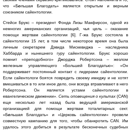
что «Б
о
льшая Благодать» является открытым и верным
союзником сайентологии.
Стейси Брукс – президент Фонда Лизы Макфирсон, одной из
немногих американских организаций, чья цель – оказание
помощи жертвам сайентологии [6]. Г-жа Брукс состояла в
сайентологии 15 лет, в том числе некоторое время она была
личным секретарем Дэвида Мискевиджа – наследника
Хаббарда и нынешнего гуру сайентологии. Брукс хорошо
помнит «преподобного» Джорджа Робертсона – жезлом
железным управляющего «Большей Благодатью»: «Он
поддерживает постоянный контакт с лидерами сайентологии.
Если сайентологи боятся повредить своему имиджу и не хотят
вмешиваться в то или иное дело, они всегда втравливают в него
Робертсона. Он является устами сайентологии в
евангелическом движении».
Сеть оповещения о культах
(CAN)
еще несколько лет назад была ведущей американской
организацией для помощи жертвам тоталитарных сект.
«Б
о
льшая Благодать» и «Церковь сайентологии» провели
совместную кампанию для того, чтобы обанкротить CAN. Им
удалось этого добиться в результате бесконечных судебных