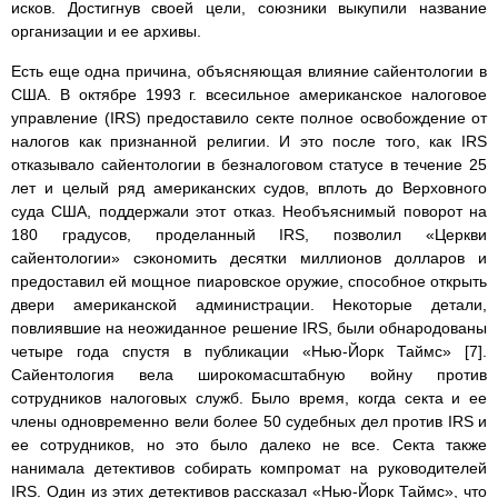
исков. Достигнув своей цели, союзники выкупили название
организации и ее архивы.
Есть еще одна причина, объясняющая влияние сайентологии в
США. В октябре 1993 г. всесильное американское налоговое
управление (IRS) предоставило секте полное освобождение от
налогов как признанной религии. И это после того, как IRS
отказывало сайентологии в безналоговом статусе в течение 25
лет и целый ряд американских судов, вплоть до Верховного
суда США, поддержали этот отказ. Необъяснимый поворот на
180 градусов, проделанный IRS, позволил «Церкви
сайентологии» сэкономить десятки миллионов долларов и
предоставил ей мощное пиаровское оружие, способное открыть
двери американской администрации. Некоторые детали,
повлиявшие на неожиданное решение IRS, были обнародованы
четыре года спустя в публикации «Нью-Йорк Таймс» [7].
Сайентология вела широкомасштабную войну против
сотрудников налоговых служб. Было время, когда секта и ее
члены одновременно вели более 50 судебных дел против IRS и
ее сотрудников, но это было далеко не все. Секта также
нанимала детективов собирать компромат на руководителей
IRS. Один из этих детективов рассказал «Нью-Йорк Таймс», что