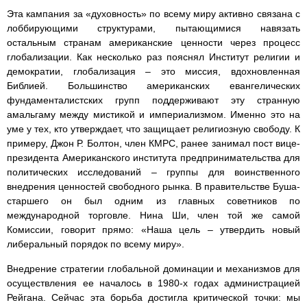
Эта кампания за «духовность» по всему миру активно связана с
лоббирующими структурами, пытающимися навязать
остальным странам американские ценности через процесс
глобализации. Как несколько раз пояснял Институт религии и
демократии, глобализация – это миссия, вдохновленная
Библией. Большинство американских евангелических
фундаменталистских групп поддерживают эту странную
амальгаму между мистикой и империализмом. Именно это на
уме у тех, кто утверждает, что защищает религиозную свободу. К
примеру, Джон Р. Болтон, член КМРС, ранее занимал пост вице-
президента Американского института предпринимательства для
политических исследований – группы для воинственного
внедрения ценностей свободного рынка. В правительстве Буша-
старшего он был одним из главных советников по
международной торговле. Нина Ши, член той же самой
Комиссии, говорит прямо: «Наша цель – утвердить новый
либеральный порядок по всему миру».
Внедрение стратегии глобальной доминации и механизмов для
осуществления ее началось в 1980-х годах администрацией
Рейгана. Сейчас эта борьба достигла критической точки: мы