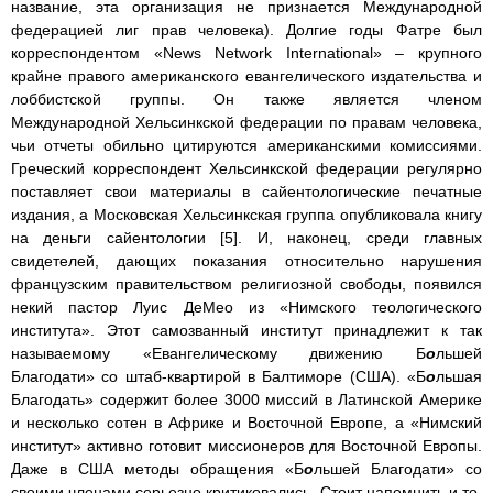
название, эта организация не признается Международной
федерацией лиг прав человека). Долгие годы Фатре был
корреспондентом «News Network International» – крупного
крайне правого американского евангелического издательства и
лоббистской группы. Он также является членом
Международной Хельсинкской федерации по правам человека,
чьи отчеты обильно цитируются американскими комиссиями.
Греческий корреспондент Хельсинкской федерации регулярно
поставляет свои материалы в сайентологические печатные
издания, а Московская Хельсинкская группа опубликовала книгу
на деньги сайентологии [5]. И, наконец, среди главных
свидетелей, дающих показания относительно нарушения
французским правительством религиозной свободы, появился
некий пастор Луис ДеМео из «Нимского теологического
института». Этот самозванный институт принадлежит к так
называемому «Евангелическому движению Б
о
льшей
Благодати» со штаб-квартирой в Балтиморе (США). «Б
о
льшая
Благодать» содержит более 3000 миссий в Латинской Америке
и несколько сотен в Африке и Восточной Европе, а «Нимский
институт» активно готовит миссионеров для Восточной Европы.
Даже в США методы обращения «Б
о
льшей Благодати» со
своими членами серьезно критиковались. Стоит напомнить и то,