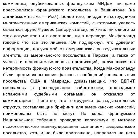
коммюнике, опубликованных французским МИДом, ни даже
пресс-релизов французского посольства в Вашингтоне (на
английском языке. —
Ред.
). Более того, ни один из сотрудников
многочисленных американских комиссий, с которыми удалось
связаться Бруно Фушеро (автору статьи), не читал ни одного из
этих документов ни в оригинале, ни в переводе. Макфарланд
говорит, что все это лишнее. Он подчеркнул, что доверяет
информации, получаемой от американских разведывательных
агентств, из американского посольства в Париже, а также от
ученых и неправительственных организаций, жалующихся на
нетерпимость французского правительства. Когда Макфарланду
были предъявлены копии факсовых сообщений, посланных из
посольства США в Мадриде, доказывающих, что БДПЧТ
вмешалось в расследование сайентологии, проводимое
испанскими судебными органами, он отказался от
комментариев. Понятно, что сотрудники разведывательных
структур, составляющие брифинги для американских комиссий,
поименованы быть не могут. Но когда французское
Национальное собрание проводило коллоквиум о методах
психологического манипулирования сознанием, американское
посольство, хоть и не было приглашено, направило на него