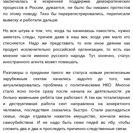
заключалась в искренней поддержке демократических
процессов в России, думается, не было бы никаких протестов
по этому поводу. Тихо бы перерегистрировались, переписали
вывеску и работали дальше.
Но вся штука в том, что, когда ты начинаешь пакостить, нужно
заметать следы, причем даже в наш век, когда уже мало кто
стесняется. Надо же представить то или иное деяние как
продукт исключительно российской организации, то есть как
мнение части именно русского народа. Тут, конечно, статус
иностранного агента может помешать.
Разговоры о придании такого же статуса новым религиозным
зарубежным сектам начались задолго до того, как
актуализировалась проблема с политическими НКО. Многое
стало ясно почти сразу после начала их деятельности: уж
больно живенькие ребята там работают. А так как тоталитарная
и деструктивная работа сект направлена на конкретного
человека, последствия сказались быстро. Стали распадаться
семьи, люди отдавали нажитое имущество, кончали жизнь
самоубийством. И не надо быть семи пядей во лбу, чтобы
сложить два и два и проследить причинно-следственные связи.