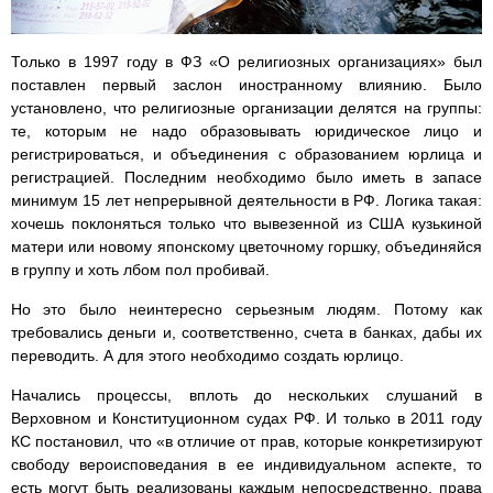
Только в 1997 году в ФЗ «О религиозных организациях» был
поставлен первый заслон иностранному влиянию. Было
установлено, что религиозные организации делятся на группы:
те, которым не надо образовывать юридическое лицо и
регистрироваться, и объединения с образованием юрлица и
регистрацией. Последним необходимо было иметь в запасе
минимум 15 лет непрерывной деятельности в РФ. Логика такая:
хочешь поклоняться только что вывезенной из США кузькиной
матери или новому японскому цветочному горшку, объединяйся
в группу и хоть лбом пол пробивай.
Но это было неинтересно серьезным людям. Потому как
требовались деньги и, соответственно, счета в банках, дабы их
переводить. А для этого необходимо создать юрлицо.
Начались процессы, вплоть до нескольких слушаний в
Верховном и Конституционном судах РФ. И только в 2011 году
КС постановил, что «в отличие от прав, которые конкретизируют
свободу вероисповедания в ее индивидуальном аспекте, то
есть могут быть реализованы каждым непосредственно, права