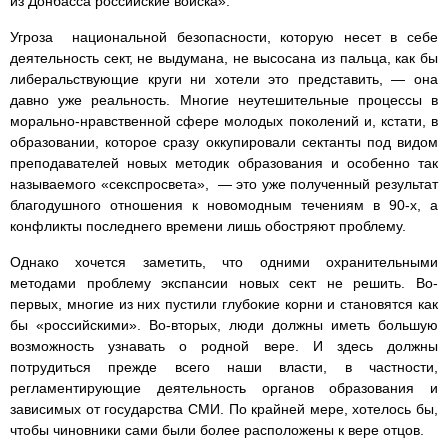
из Донбасса российские войска».
Угроза национальной безопасности, которую несет в себе
деятельность сект, не выдумана, не высосана из пальца, как бы
либеральствующие круги ни хотели это представить, — она
давно уже реальность. Многие неутешительные процессы в
морально-нравственной сфере молодых поколений и, кстати, в
образовании, которое сразу оккупировали сектанты под видом
преподавателей новых методик образования и особенно так
называемого «секспросвета», — это уже полученный результат
благодушного отношения к новомодным течениям в 90-х, а
конфликты последнего времени лишь обостряют проблему.
Однако хочется заметить, что одними охранительными
методами проблему экспансии новых сект не решить. Во-
первых, многие из них пустили глубокие корни и становятся как
бы «российскими». Во-вторых, люди должны иметь большую
возможность узнавать о родной вере. И здесь должны
потрудиться прежде всего наши власти, в частности,
регламентирующие деятельность органов образования и
зависимых от государства СМИ. По крайней мере, хотелось бы,
чтобы чиновники сами были более расположены к вере отцов.