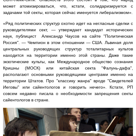
может атомизироваться, что, кстати, солидаризируется с
задачами той секты, которая сейчас именуется либерализмом».
«Ряд политических структур охотно идет на негласные сделки с
руководителями сект, — утверждает кандидат исторических
наук, публицист Александр Чаусов на сайте "Политическая
Россия". — Чемпион в этом отношении — США. Львиная доля
центральных руководящих структур тоталитарных культов
находится на территории именно этой страны. Даже такие
экзотические культы, как Международное общество сознания
Кришны (МОСК) или китайская секта "Фалунь-дафа",
располагают основными руководящими центрами именно на
территории Штатов. Про "классику жанра" вроде "Свидетелей
Иеговы" или сайентологов и говорить нечего». Кстати, РП
совсем недавно писала о необходимости запрещения секты
сайентологов в стране.