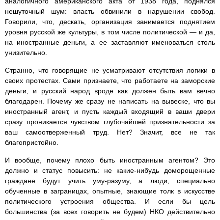
аналогичного американского акта от 1938 года, поднялся
нешуточный шум: власть обвинили в нарушении свобод.
Говорили, что, дескать, организация занимается поднятием
уровня русской же культуры, в том числе политической — и да,
на иностранные деньги, а ее заставляют именоваться столь
унизительно.
Странно, что говорящие не усматривают отсутствия логики в
своих протестах. Сами признаете, что работаете на заморские
деньги, и русский народ вроде как должен быть вам вечно
благодарен. Почему же сразу не написать на вывеске, что вы
иностранный агент, и пусть каждый входящий в ваши двери
сразу проникается чувством глубочайшей признательности за
ваш самоотверженный труд. Нет? Значит, все не так
благопристойно.
И вообще, почему плохо быть иностранным агентом? Это
должно и статус повысить: не какие-нибудь доморощенные
граждане будут учить уму-разуму, а люди, специально
обученные в заграницах, опытные, знающие толк в искусстве
политического устроения общества. И если бы цель
большинства (за всех говорить не будем) НКО действительно