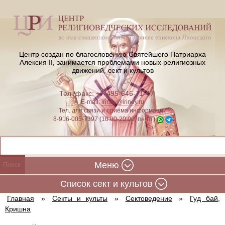
Центр создан по благословению Святейшего Патриарха
Алексия II,
занимается проблемами новых религиозных
движений, сект и культов
Тел./факс: +7-495-646-71-47
E-mail:
iriney@iriney.ru
Тел. для связи и приёма информации
8-916-005-7397 (10:00-20:00, пн-пт)
Меню
Cписок сект и культов
Главная
»
Секты и культы
»
Сектоведение
»
Гуд бай,
Кришна