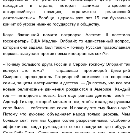
находится в стране, которая занимает откровенно
антироссийскую позицию, ограничится религиозной
деятельностью». Вообще, церковь уже лет 15 как буквально
кричит об угрозе именно государству и обществу.
Когда блаженной памяти патриарха Алексия II посетила
госсекретарь США Мадлен Олбрайт, то единственный вопрос,
который она задала, был такой: «Почему Русская православная
церковь выступает против новых иностранных сект?».
«Почему большого друга России и Сербии госпожу Олбрайт так
волнует это тема? — спрашивает протоиерей Димитрий
Смирнов, председатель Патриаршей комиссии по вопросам
семьи, защиты материнства и детства. — Да потому, что все эти
новые религиозные движения рождаются в Америке. Каждый
год — пять-десять новых. Был еще раньше деятель такой —
Адольф Гитлер, который мечтал о том, чтобы в каждом русском
селе была … собственная секта. И почему это ему было надо?
Потому что духовно объединяет народ только церковь. Чем
больше сект, тем мы будем более разрозненными. Особенно
эффективно, когда руководство секты находится где-нибудь в
Солт-Лейк-Сити. Опасность этого состоит в том, что народ