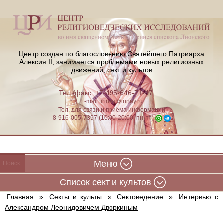
Центр создан по благословению Святейшего Патриарха
Алексия II,
занимается проблемами новых религиозных
движений, сект и культов
Тел./факс: +7-495-646-71-47
E-mail:
iriney@iriney.ru
Тел. для связи и приёма информации
8-916-005-7397 (10:00-20:00, пн-пт)
Меню
Cписок сект и культов
Главная
»
Секты и культы
»
Сектоведение
»
Интервью с
Александром Леонидовичем Дворкиным