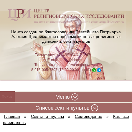
Центр создан по благословению Святейшего Патриарха
Алексия II,
занимается проблемами новых религиозных
движений, сект и культов
Тел./факс: +7-495-646-71-47
E-mail:
iriney@iriney.ru
Тел. для связи и приёма информации
8-916-005-7397 (10:00-20:00, пн-пт)
Меню
Cписок сект и культов
Главная
»
Секты и культы
»
Сектоведение
»
Как все
начиналось