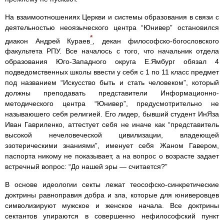
На взаимоотношениях Церкви и системы образования в связи с
деятельностью неоязыческого центра “Юнивер” остановился
*
диакон Андрей Кураев
, декан философско-богословского
факультета РПУ. Все началось с того, что начальник отдела
образования Юго-Западного округа Е.Ямбург обязал 4
подведомственных школы ввести у себя с 1 по 11 класс предмет
под названием “Искусство быть и стать человеком”, который
должны преподавать представители Информационно-
методического центра “Юнивер”, предусмотрительно не
называюшего себя религией. Его лидер, бывший студент ИнЯза
Иван Гавриленко, аттестует себя не иначе как “представитель
высокой нечеловеческой цивилизации, владеющей
эзотерическими знаниями”, именует себя Жаном Гавером,
паспорта никому не показывает, а на вопрос о возрасте задает
встречный вопрос: “До нашей эры — считается?”
В основе идеологии секты лежат теософско-синкретические
доктрины равноправия добра и зла, которые для юниверовцев
символизируют мужское и женское начала. Все доктрины
сектантов упираются в совершенно нефилософский пункт