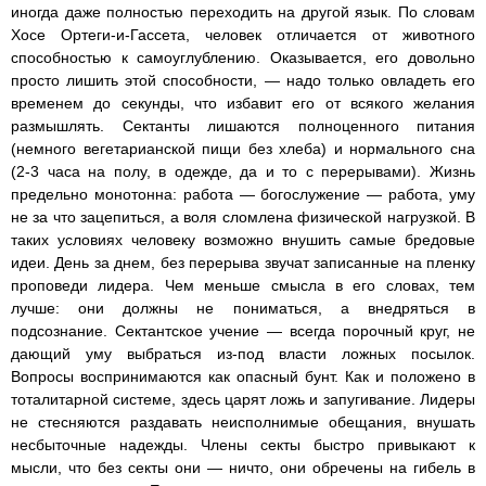
иногда даже полностью переходить на другой язык. По словам
Хосе Ортеги-и-Гассета, человек отличается от животного
способностью к самоуглублению. Оказывается, его довольно
просто лишить этой способности, — надо только овладеть его
временем до секунды, что избавит его от всякого желания
размышлять. Сектанты лишаются полноценного питания
(немного вегетарианской пищи без хлеба) и нормального сна
(2-3 часа на полу, в одежде, да и то с перерывами). Жизнь
предельно монотонна: работа — богослужение — работа, уму
не за что зацепиться, а воля сломлена физической нагрузкой. В
таких условиях человеку возможно внушить самые бредовые
идеи. День за днем, без перерыва звучат записанные на пленку
проповеди лидера. Чем меньше смысла в его словах, тем
лучше: они должны не пониматься, а внедряться в
подсознание. Сектантское учение — всегда порочный круг, не
дающий уму выбраться из-под власти ложных посылок.
Вопросы воспринимаются как опасный бунт. Как и положено в
тоталитарной системе, здесь царят ложь и запугивание. Лидеры
не стесняются раздавать неисполнимые обещания, внушать
несбыточные надежды. Члены секты быстро привыкают к
мысли, что без секты они — ничто, они обречены на гибель в