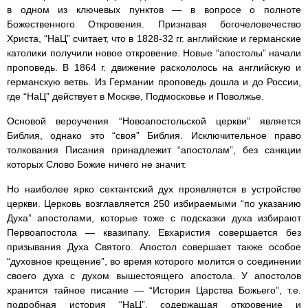
в одном из ключевых пунктов — в вопросе о полноте
Божественного Откровения. Признавая богочеловечество
Христа, “НаЦ” считает, что в 1828-32 гг. английские и германские
католики получили новое откровение. Новые “апостолы” начали
проповедь. В 1864 г. движение раскололось на английскую и
германскую ветвь. Из Германии проповедь дошла и до России,
где “НаЦ” действует в Москве, Подмосковье и Поволжье.
Основой вероучения “Новоапостольской церкви” является
Библия, однако это “своя” Библия. Исключительное право
толкования Писания принадлежит “апостолам”, без санкции
которых Слово Божие ничего не значит.
Но наиболее ярко сектантский дух проявляется в устройстве
церкви. Церковь возглавляется 250 избираемыми “по указанию
Духа” апостолами, которые тоже с подсказки духа избирают
Первоапостола — квазипапу. Евхаристия совершается без
призывания Духа Святого. Апостол совершает также особое
“духовное крещение”, во время которого молится о соединении
своего духа с духом вышестоящего апостола. У апостолов
хранится тайное писание — “История Царства Божьего”, т.е.
подробная история “НаЦ”, содержащая откровение и