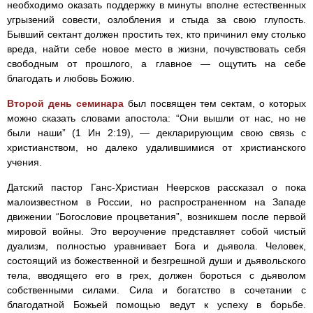
необходимо оказать поддержку в минуты вполне естественных
угрызений совести, озлобления и стыда за свою глупость.
Бывший сектант должен простить тех, кто причинил ему столько
вреда, найти себе новое место в жизни, почувствовать себя
свободным от прошлого, а главное — ощутить на себе
благодать и любовь Божию.
Второй день семинара
был посвящен тем сектам, о которых
можно сказать словами апостола: “Они вышли от нас, но не
были наши” (1 Ин 2:19), — декларирующим свою связь с
христианством, но далеко удалившимися от христианского
учения.
Датский пастор Ганс-Христиан Неерсков рассказал о пока
малоизвестном в России, но распространенном на Западе
движении “Богословие процветания”, возникшем после первой
мировой войны. Это вероучение представляет собой чистый
дуализм, полностью уравнивает Бога и дьявола. Человек,
состоящий из божественной и безгрешной души и дьявольского
тела, вводящего его в грех, должен бороться с дьяволом
собственными силами. Сила и богатство в сочетании с
благодатной Божьей помощью ведут к успеху в борьбе.