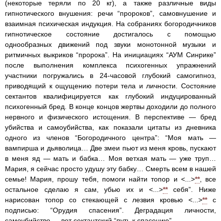
(некоторые теряли по 20 кг), а также различные виды
гипнотического внушения: речи “пророков”, самовнушение и
взаимная психическая индукция. На собраниях богородичников
гипнотическое состояние достигалось с помощью
однообразных движений под звуки монотонной музыки и
ритмичных выкриков “пророка”. На инициациях “АУМ Синрике”
после выполнения комплекса психогенных упражнений
участники погружались в 24-часовой глубокий самогипноз,
приводящий к ощущению потери тела и личности. Состояние
сектантов квалифицируется как глубокий индуцированный
психогенный бред. В конце концов жертвы доходили до полного
нервного и физического истощения. В перспективе — бред
убийства и самоубийства, как показали цитаты из дневника
одного из членов “Богородичного центра”: “Моя мать —
вампирша и дьяволица… Две змеи пьют из меня кровь, пускают
в меня яд — мать и бабка… Моя ветхая мать — уже труп…
Мария, я сейчас просто удушу эту бабку… Смерть всем в нашей
семье! Мария, прошу тебя, помоги найти топор и <...>
**
, все
остальное сделаю я сам, убью их и <...>
**
себя”. Ниже
нарисован топор со стекающей с лезвия кровью <...>
**
с
подписью: “Орудия спасения”. Деградация личности,
самоубийство — вот сектантский “путь к спасению”.