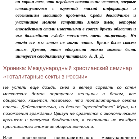
он хорош тем, что передает впечатление человека, впервые
столкнувшегося с огромной массой информации и
осознавшим масштаб проблемы. Среди докладчиков и
участников можно встретить много имен, которые
впоследствии стали известными в совсем других областях и
чья дальнейшая судьба сложилась очень по-разному. Но
тогда все мы этого не могли знать. Время было совсем
иным. Думаю, этот «документ эпохи» может быть
интересен сегодняшнему читателю. А. Л. Д
.
Хроника: Международный христианский семинар
«Тоталитарные секты в России»
Не успели еще дождь, снег и ветер сорвать со стен
московских домов портреты женщины в белом, как
общество, кажется, позабыло, что тоталитарные секты
опасны. Действительно, ни деяния “преподобного” Муна, ни
похождения гражданки Цвигун не сравнятся с экономическим
кризисом и разгулом бандитизма, а сектанты не жаждут
пристального внимания общественности.
Идея проведения представительного международного