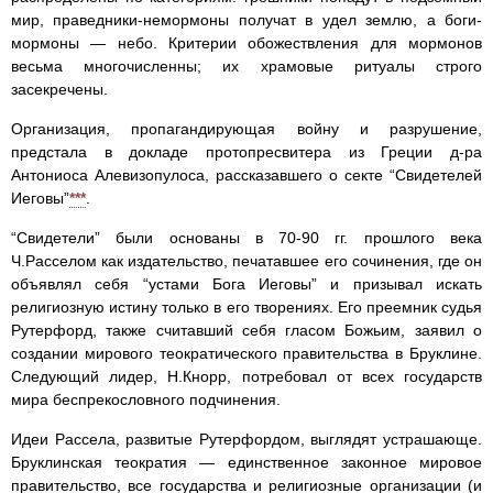
мир, праведники-немормоны получат в удел землю, а боги-
мормоны — небо. Критерии обожествления для мормонов
весьма многочисленны; их храмовые ритуалы строго
засекречены.
Организация, пропагандирующая войну и разрушение,
предстала в докладе протопресвитера из Греции д-ра
Антониоса Алевизопулоса, рассказавшего о секте “Свидетелей
Иеговы”
***
.
“Свидетели” были основаны в 70-90 гг. прошлого века
Ч.Расселом как издательство, печатавшее его сочинения, где он
объявлял себя “устами Бога Иеговы” и призывал искать
религиозную истину только в его творениях. Его преемник судья
Рутерфорд, также считавший себя гласом Божьим, заявил о
создании мирового теократического правительства в Бруклине.
Следующий лидер, Н.Кнорр, потребовал от всех государств
мира беспрекословного подчинения.
Идеи Рассела, развитые Рутерфордом, выглядят устрашающе.
Бруклинская теократия — единственное законное мировое
правительство, все государства и религиозные организации (и