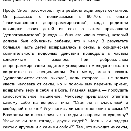
Проф. Энрот рассмотрел пути реабилитации жертв сектантов.
Он рассказал о появившемся в 60-70-е гг. опыте
“насильственного депрограммирования”, когда родители
похищали своих детей из сект, а затем приглашали
“депрограмматора” (иногда — бывшего члена секты), который
должен был объяснить ребенку, что к чему. В результате
большая часть детей возвращалась в секты, а юридическая
сомнительность подобных действий приводила к частым
конфликтам с законом. При добровольном
депрограммировании родители уговаривают молодого сектанта
встретиться со специалистом. Этот метод можно назвать
“душепопечительством выхода”, цель которого — не только
увести человека от секты, но и помочь ему пережить кризис,
возвратить веру в себя и в Бога. Главная задача — пробудить
самостоятельное мышление. Человеку предлагают ответить
самому себе на вопросы типа: “Стал ли я счастливей и
свободней в секте? Улучшились ли мои отношения с семьей?
Возможны ли в секте личные взгляды и вопросы по существу?
Уважают ли там взгляды других людей? Честны ли лидеры
секты с другими и с самими собой?” Тем, кто выходит из секты,