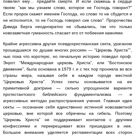
повелел ему… предайте смерти. И если скажешь в сердце
твоем: “как мы узнаем слово, которое не Господь говорил?”
Если пророк скажет именем Господа, но слово то не сбудется и
не исполнится, то не Господь говорил сие слово”. Пророчества
Дэвида Берга неоднократно не сбывались, так что только
новозаветная гуманность спасает его от побиения камнями.
Крайне агрессивна другая псевдохристианская секта, ураганом
прошедшаяся по душам многих россиян — “Церковь Христа””,
чью пока что короткую, но печальную историю поведал проф.
Энрот. “Международная церковь Христа”, или “Бостонское
движение”, была основана в 1979 г. и с тех пор проникла во все
страны мира, называя себя в каждом городе местной
“Церковью Христа”. Успех секты основывается на ее
примитивной доктрине — сильно упрощенном варианте
протестантского библейского фундаментализма — и
агрессивных методах распространения учения. Главная идея
секты — осознание себя единственно истинной новозаветной
церковью, вне которой все обречены на гибель. Поэтому
“Церковь Христа” не поддерживает контактов с другими
конфессиями и перекрещивает всех пришедших в нее.
Большое внимание уделяется регламентации всех сторон