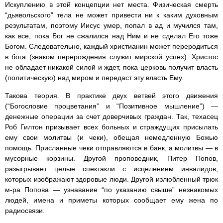
Искуплению в этой концепции нет места. Физическая смерть
“дьявольского” тела не может привести ни к каким духовным
результатам, поэтому Иисус умер, попал в ад и мучился там,
как все, пока Бог не сжалился над Ним и не сделал Его тоже
Богом. Следовательно, каждый христианин может переродиться
в бога (знаком перерождения служит мирской успех). Христос
не обладает никакой силой и ждет, пока церковь получит власть
(политическую) над миром и передаст эту власть Ему.
Такова теория. В практике двух ветвей этого движения
(“Богословие процветания” и “Позитивное мышление”) —
денежные операции за счет доверчивых граждан. Так, техасец
Роб Гилтон призывает всех больных и страждущих присылать
ему свои молитвы (и чеки), обещая немедленную Божью
помощь. Присланные чеки отправляются в банк, а молитвы — в
мусорные корзины. Другой проповедник, Питер Попов,
разыгрывает целые спектакли с исцелением инвалидов,
которых изображают здоровые люди. Другой излюбленный трюк
м-ра Попова — узнавание “по указанию свыше” незнакомых
людей, имена и приметы которых сообщает ему жена по
радиосвязи.