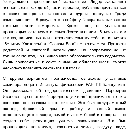
“сексуального просвещения” малолетних. Лидер заставляет
членов секты, как детей, так и взрослых, публично признаваться
в своих нехороших качествах и дурных поступках “ради
самоочищения”. В результате в сейфе у Гавера накапливаются
толстые папки компромата. Кроме того, он увлекается
проповедью сатанизма и самообожествлением. В молитвах и
гимнах, написанных для поклонения самому себе, он иначе как
“Великим Учителем” и “Словом Бога” не величается. Протесты
родителей и учителей натолкнулись на сопротивление не
только сектантов, но и чиновников образовательного ведомства.
Лишь привлечение к секте внимания общественности смогло
несколько потеснить сектантов в школах.
С другим вариантом неоязычества ознакомил участников
семинара доцент Института философии РАН Г.Е.Балагушкин.
Он рассказал об оздоровительном движении Порфирия
Иванова. Культ этого “народного учителя” принимают те, кто
совершенно незнаком с его жизнью. Это был полуграмотный
шахтер, бросивший дом и работу и ведший жизнь
странствующего знахаря; зимой и летом босой и в шортах, он
создал себе репутацию учителя закаливания. Это был
проповедник пантеизма, поклонения земле, воздуху, воде,