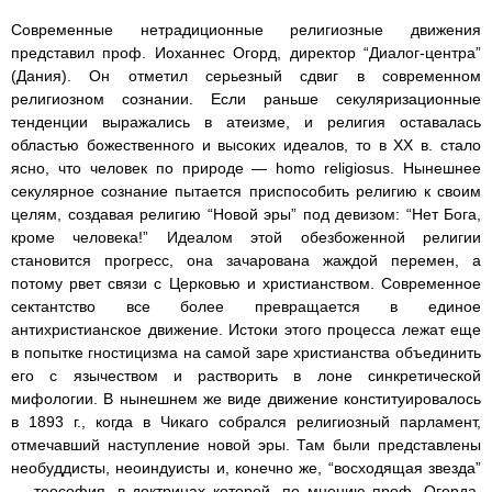
Современные нетрадиционные религиозные движения
представил проф. Иоханнес Огорд, директор “Диалог-центра”
(Дания). Он отметил серьезный сдвиг в современном
религиозном сознании. Если раньше секуляризационные
тенденции выражались в атеизме, и религия оставалась
областью божественного и высоких идеалов, то в XX в. стало
ясно, что человек по природе — homo religiosus. Нынешнее
секулярное сознание пытается приспособить религию к своим
целям, создавая религию “Новой эры” под девизом: “Нет Бога,
кроме человека!” Идеалом этой обезбоженной религии
становится прогресс, она зачарована жаждой перемен, а
потому рвет связи с Церковью и христианством. Современное
сектантство все более превращается в единое
антихристианское движение. Истоки этого процесса лежат еще
в попытке гностицизма на самой заре христианства объединить
его с язычеством и растворить в лоне синкретической
мифологии. В нынешнем же виде движение конституировалось
в 1893 г., когда в Чикаго собрался религиозный парламент,
отмечавший наступление новой эры. Там были представлены
необуддисты, неоиндуисты и, конечно же, “восходящая звезда”
— теософия, в доктринах которой, по мнению проф. Огорда,