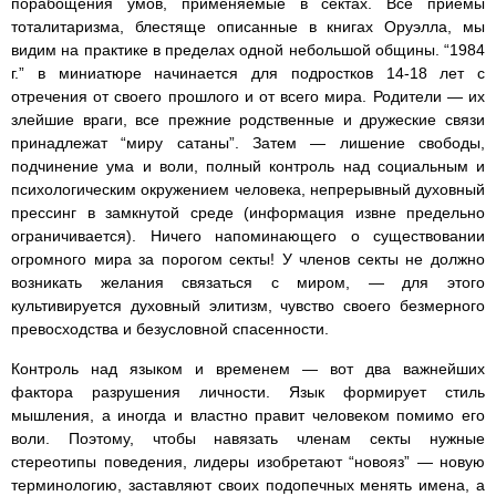
порабощения умов, применяемые в сектах. Все приемы
тоталитаризма, блестяще описанные в книгах Оруэлла, мы
видим на практике в пределах одной небольшой общины. “1984
г.” в миниатюре начинается для подростков 14-18 лет с
отречения от своего прошлого и от всего мира. Родители — их
злейшие враги, все прежние родственные и дружеские связи
принадлежат “миру сатаны”. Затем — лишение свободы,
подчинение ума и воли, полный контроль над социальным и
психологическим окружением человека, непрерывный духовный
прессинг в замкнутой среде (информация извне предельно
ограничивается). Ничего напоминающего о существовании
огромного мира за порогом секты! У членов секты не должно
возникать желания связаться с миром, — для этого
культивируется духовный элитизм, чувство своего безмерного
превосходства и безусловной спасенности.
Контроль над языком и временем — вот два важнейших
фактора разрушения личности. Язык формирует стиль
мышления, а иногда и властно правит человеком помимо его
воли. Поэтому, чтобы навязать членам секты нужные
стереотипы поведения, лидеры изобретают “новояз” — новую
терминологию, заставляют своих подопечных менять имена, а