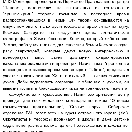
М.Ю.Медведев, председатель Пермского Православного центра
“Панагия”, остановился на вытекающих из контактов с
“пришельцами” теориях космизма, в последнее время
распространяющихся в Перми. Эти теории основываются на
оккультном опыте, на который теософы опираются как на науку.
Космизм базируется на следующих идеях: экологическая
катастрофа на Земле беспокоит Космос, который либо спасет
Землю, либо уничтожит ее; для спасения Земли Космос создаст
расу сверхлюдей, которые дадут новую интеррелигию и
преобразуют мир. Затем докладчик охарактеризовал
вакханалию оккультизма в провинции. Некий лама, “прошедший
посвящение в высокогорном монастыре в Тибете”, предсказал
участие в жизни землян XXI в. стихиалий — высших стихийных
духов. Дабы подготовить сограждан к общению с духами, он
вывозит группы в Краснодарский край на тренировки. Результат
— самоубийства и сумасшествия. Некий эзотерический центр
проводит для всех желающих семинары по темам: “О новом
космическом правительстве”, “Снятие порчи”. Сибирское
отделение РАН зовет всех на курсы астрального карате (sic!).
Оккультисты и теософы проникают в школы и даже детские
сады, непоправимо калеча детей. Православных в школы по-
прежнему не пускают.