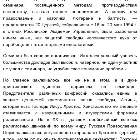
семинара, посвященного методам противодействия
сектантству, вызвала скорее непонимание. А между тем
православные и католики, лютеране и баптисты —
представители 20 Церквей, собравшиеся с 16 по 20 мая 1994 г.
в стенах Российской Академии Управления, были озабочены
ничем иным, как защитой свободы человеческого духа от
порабощения тоталитарными идеологиями.
Семинар был хорошо организован. Интеллектуальный уровень
большинства докладов был высок и, наверное, ни один участник
не ушел с семинара, не углубив свое понимание проблемы.
Но главное заключалось все же не в этом, а в духе
христианского единства, царившем на семинаре.
Представители различных конфессий оказались едины в
защите ценностей христианства: жизни, свободы, Истины,
которая есть Господь Иисус Христос. Христианство не впервые
сталкивается с извращенными и изуверскими формами
религиозности. Но в XX в., давшем необычайный всплеск
религиозных движений по всему миру, Русская Православная
Церковь оказалась искусственно оторвана от братских Церквей,
в том числе от их опыта противостояния сектантству. Поэтому