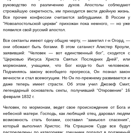
руководство по различению духов. Апостолы соблюдают
строжайшую секретность, им приходится вести двойную жизнь.
Все прочие конфессии считаются заблудшими. В России у
“Новоапостольской церкви” прихожан пока немного, — но уже
появился свой русский апостол.
Все сектанты имеют одну общую черту, — заметил г-н Огорд, —
они обожают быть богами. В этом сатанист Алистер Кроули,
заявивший: “Человек — вот единственный бог”, сходится с
“Церковью Иисуса Христа Святых Последних Дней”, или
мормонами, учащими, что Бог когда-то был человеком.
Подчиняясь закону всеобщего прогресса, Он познал закон
вечности и стал всемогущим. Но Он по-прежнему развивается и
даже теперь имеет страсти. Об этом учил Джозеф Смит,
легендарный основатель секты, получивший “Откровение” 16
февраля 1832 г.
Человек, по мормонам, ведет свое происхождение от Бога и
небесной матери. Господь, как любящий отец, даровал людям
возможность стать богами, составил “замысел спасения”,
который выполнил Христос. На Страшном Суде все будут
распределены по категориям: грешники попадут в подземный