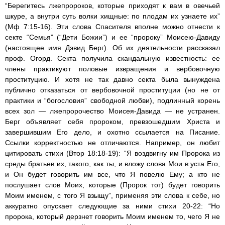
“Берегитесь лжепророков, которые приходят к вам в овечьей
шкуре, а внутри суть волки хищные: по плодам их узнаете их”
(Мф 7:15-16). Эти слова Спасителя вполне можно отнести к
секте “Семья” (“Дети Божии”) и ее “пророку” Моисею-Давиду
(настоящее имя Дэвид Берг). Об их деятельности рассказал
проф. Огорд. Секта получила скандальную известность: ее
члены практикуют половые извращения и вербовочную
проституцию. И хотя не так давно секта была вынуждена
публично отказаться от вербовочной проституции (но не от
практики и “богословия” свободной любви), подлинный корень
всех зол — лжепророчество Моисея-Давида — не устранен.
Берг объявляет себя пророком, превзошедшим Христа и
завершившим Его дело, и охотно ссылается на Писание.
Ссылки корректностью не отличаются. Например, он любит
цитировать стихи (Втор 18:18-19): “Я воздвигну им Пророка из
среды братьев их, такого, как ты, и вложу слова Мои в уста Его,
и Он будет говорить им все, что Я повелю Ему; а кто не
послушает слов Моих, которые (Пророк тот) будет говорить
Моим именем, с того Я взыщу”, применяя эти слова к себе, но
аккуратно опускает следующие за ними стихи 20-22: “Но
пророка, который дерзнет говорить Моим именем то, чего Я не