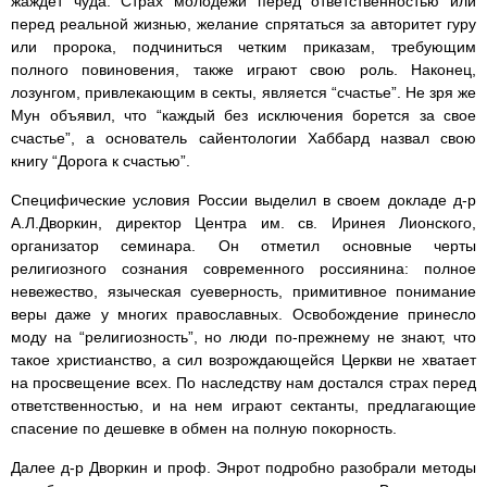
жаждет чуда. Страх молодежи перед ответственностью или
перед реальной жизнью, желание спрятаться за авторитет гуру
или пророка, подчиниться четким приказам, требующим
полного повиновения, также играют свою роль. Наконец,
лозунгом, привлекающим в секты, является “счастье”. Не зря же
Мун объявил, что “каждый без исключения борется за свое
счастье”, а основатель сайентологии Хаббард назвал свою
книгу “Дорога к счастью”.
Специфические условия России выделил в своем докладе д-р
А.Л.Дворкин, директор Центра им. св. Иринея Лионского,
организатор семинара. Он отметил основные черты
религиозного сознания современного россиянина: полное
невежество, языческая суеверность, примитивное понимание
веры даже у многих православных. Освобождение принесло
моду на “религиозность”, но люди по-прежнему не знают, что
такое христианство, а сил возрождающейся Церкви не хватает
на просвещение всех. По наследству нам достался страх перед
ответственностью, и на нем играют сектанты, предлагающие
спасение по дешевке в обмен на полную покорность.
Далее д-р Дворкин и проф. Энрот подробно разобрали методы