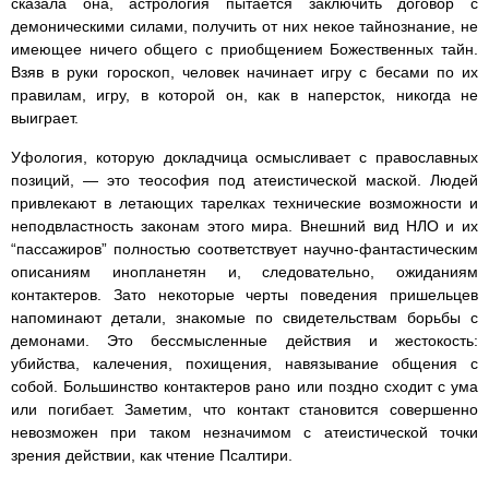
сказала она, астрология пытается заключить договор с
демоническими силами, получить от них некое тайнознание, не
имеющее ничего общего с приобщением Божественных тайн.
Взяв в руки гороскоп, человек начинает игру с бесами по их
правилам, игру, в которой он, как в наперсток, никогда не
выиграет.
Уфология, которую докладчица осмысливает с православных
позиций, — это теософия под атеистической маской. Людей
привлекают в летающих тарелках технические возможности и
неподвластность законам этого мира. Внешний вид НЛО и их
“пассажиров” полностью соответствует научно-фантастическим
описаниям инопланетян и, следовательно, ожиданиям
контактеров. Зато некоторые черты поведения пришельцев
напоминают детали, знакомые по свидетельствам борьбы с
демонами. Это бессмысленные действия и жестокость:
убийства, калечения, похищения, навязывание общения с
собой. Большинство контактеров рано или поздно сходит с ума
или погибает. Заметим, что контакт становится совершенно
невозможен при таком незначимом с атеистической точки
зрения действии, как чтение Псалтири.