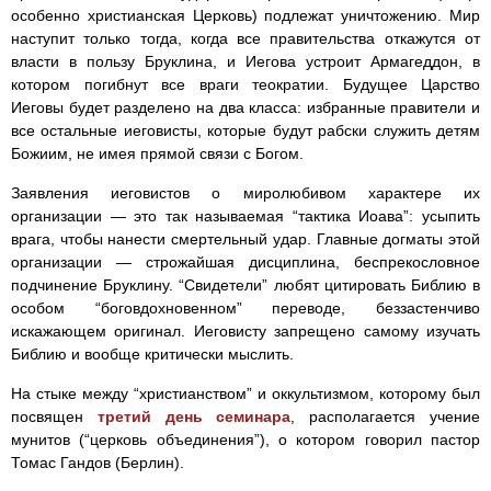
особенно христианская Церковь) подлежат уничтожению. Мир
наступит только тогда, когда все правительства откажутся от
власти в пользу Бруклина, и Иегова устроит Армагеддон, в
котором погибнут все враги теократии. Будущее Царство
Иеговы будет разделено на два класса: избранные правители и
все остальные иеговисты, которые будут рабски служить детям
Божиим, не имея прямой связи с Богом.
Заявления иеговистов о миролюбивом характере их
организации — это так называемая “тактика Иоава”: усыпить
врага, чтобы нанести смертельный удар. Главные догматы этой
организации — строжайшая дисциплина, беспрекословное
подчинение Бруклину. “Свидетели” любят цитировать Библию в
особом “боговдохновенном” переводе, беззастенчиво
искажающем оригинал. Иеговисту запрещено самому изучать
Библию и вообще критически мыслить.
На стыке между “христианством” и оккультизмом, которому был
посвящен
третий день семинара
, располагается учение
мунитов (“церковь объединения”), о котором говорил пастор
Томас Гандов (Берлин).