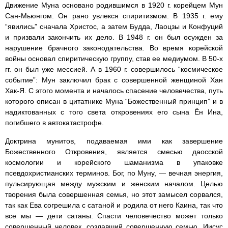
Движение Муна основано родившимся в 1920 г. корейцем Мун
Сан-Мьюнгом. Он рано увлекся спиритизмом. В 1935 г. ему
“явились” сначала Христос, а затем Будда, Лаоцзы и Конфуций
и призвали закончить их дело. В 1948 г. он был осужден за
нарушение брачного законодательства. Во время корейской
войны основал спиритическую группу, став ее медиумом. В 50-х
гг. он был уже мессией. А в 1960 г. совершилось “космическое
событие”: Мун заключил брак с совершенной женщиной Хан
Хак-Я. С этого момента и началось спасение человечества, путь
которого описан в цитатнике Муна “Божественный принцип” и в
надиктованных с того света откровениях его сына Ён Ина,
погибшего в автокатастрофе.
Доктрина мунитов, подаваемая ими как завершение
Божественного Откровения, является смесью даосской
космологии и корейского шаманизма в упаковке
псевдохристианских терминов. Бог, по Муну, — вечная энергия,
пульсирующая между мужским и женским началом. Целью
творения была совершенная семья, но этот замысел сорвался,
так как Ева согрешила с сатаной и родила от него Каина, так что
все мы — дети сатаны. Спасти человечество может только
совершенный человек, создавший совершенную семью. Иисус