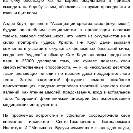
на силу бесовскую как на корень оккультизма и призвал
выходить на борьбу с ним, облекшись в оружие праведности и
взявши щит веры.
Андре Коул, президент “Ассоциации христианских фокусников”,
будучи опытнейшим специалистом в организации сложных
трюков, заверил собравшихся, что никто из оккультистов не в
силах повторить чудеса Христа. Г-н Коул даже выразил
сомнение в участии в оккультных феноменах бесовской силы,
сведя все “чудеса” к обману. Сам Коул однажды предложил
пари в 25000 долларов тому, кто сумеет доказать свои
сверхъестественные способности, — и из нескольких десятков
тысяч желающих ни один не прошел даже предварительного
теста. Затем знаменитый фокусник немало позабавил
присутствующих, продемонстрировав трюковый характер таких
явлений, как чтение мыслей, предсказания, вход в астральное
тело, “операции” филиппинский знахарей без использования
медицинских инструментов.
На проблемах астрологии и уфологии сосредоточила свое
внимание инспектор Свято-Тихоновского Богословского
Института И.Г.Меньшова. Будучи язычеством в одеждах науки,