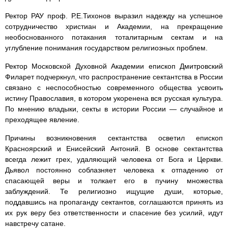
Ректор РАУ проф. Р.Е.Тихонов выразил надежду на успешное
сотрудничество христиан и Академии, на прекращение
необоснованного потакания тоталитарным сектам и на
углубление понимания государством религиозных проблем.
Ректор Московской Духовной Академии епископ Дмитровский
Филарет подчеркнул, что распространение сектантства в России
связано с неспособностью современного общества усвоить
истину Православия, в котором укоренена вся русская культура.
По мнению владыки, секты в истории России — случайное и
преходящее явление.
Причины возникновения сектантства осветил епископ
Красноярский и Енисейский Антоний. В основе сектантства
всегда лежит грех, удаляющий человека от Бога и Церкви.
Дьявол постоянно соблазняет человека к отпадению от
спасающей веры и толкает его в пучину множества
заблуждений. Те религиозно ищущие души, которые,
поддавшись на пропаганду сектантов, соглашаются принять из
их рук веру без ответственности и спасение без усилий, идут
навстречу сатане.