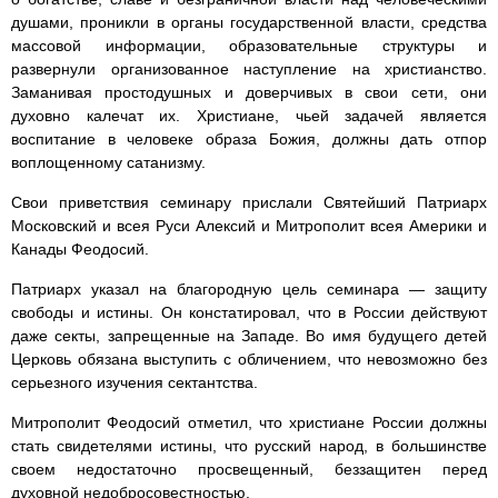
душами, проникли в органы государственной власти, средства
массовой информации, образовательные структуры и
развернули организованное наступление на христианство.
Заманивая простодушных и доверчивых в свои сети, они
духовно калечат их. Христиане, чьей задачей является
воспитание в человеке образа Божия, должны дать отпор
воплощенному сатанизму.
Свои приветствия семинару прислали Святейший Патриарх
Московский и всея Руси Алексий и Митрополит всея Америки и
Канады Феодосий.
Патриарх указал на благородную цель семинара — защиту
свободы и истины. Он констатировал, что в России действуют
даже секты, запрещенные на Западе. Во имя будущего детей
Церковь обязана выступить с обличением, что невозможно без
серьезного изучения сектантства.
Митрополит Феодосий отметил, что христиане России должны
стать свидетелями истины, что русский народ, в большинстве
своем недостаточно просвещенный, беззащитен перед
духовной недобросовестностью.