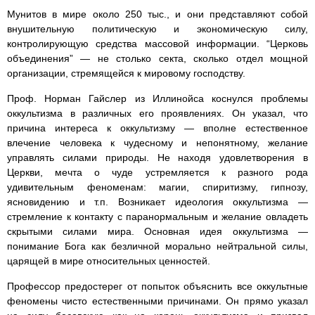
Мунитов в мире около 250 тыс., и они представляют собой
внушительную политическую и экономическую силу,
контролирующую средства массовой информации. “Церковь
объединения” — не столько секта, сколько отдел мощной
организации, стремящейся к мировому господству.
Проф. Норман Гайслер из Иллинойса коснулся проблемы
оккультизма в различных его проявлениях. Он указал, что
причина интереса к оккультизму — вполне естественное
влечение человека к чудесному и непонятному, желание
управлять силами природы. Не находя удовлетворения в
Церкви, мечта о чуде устремляется к разного рода
удивительным феноменам: магии, спиритизму, гипнозу,
ясновидению и т.п. Возникает идеология оккультизма —
стремление к контакту с паранормальным и желание овладеть
скрытыми силами мира. Основная идея оккультизма —
понимание Бога как безличной морально нейтральной силы,
царящей в мире относительных ценностей.
Профессор предостерег от попыток объяснить все оккультные
феномены чисто естественными причинами. Он прямо указал