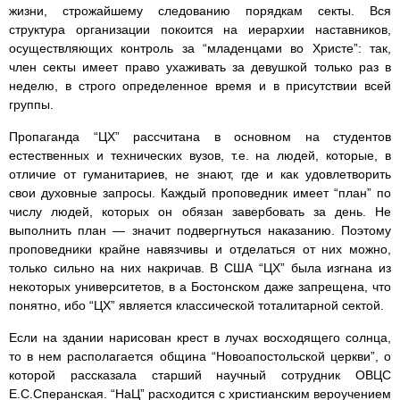
жизни, строжайшему следованию порядкам секты. Вся
структура организации покоится на иерархии наставников,
осуществляющих контроль за “младенцами во Христе”: так,
член секты имеет право ухаживать за девушкой только раз в
неделю, в строго определенное время и в присутствии всей
группы.
Пропаганда “ЦХ” рассчитана в основном на студентов
естественных и технических вузов, т.е. на людей, которые, в
отличие от гуманитариев, не знают, где и как удовлетворить
свои духовные запросы. Каждый проповедник имеет “план” по
числу людей, которых он обязан завербовать за день. Не
выполнить план — значит подвергнуться наказанию. Поэтому
проповедники крайне навязчивы и отделаться от них можно,
только сильно на них накричав. В США “ЦХ” была изгнана из
некоторых университетов, в а Бостонском даже запрещена, что
понятно, ибо “ЦХ” является классической тоталитарной сектой.
Если на здании нарисован крест в лучах восходящего солнца,
то в нем располагается община “Новоапостольской церкви”, о
которой рассказала старший научный сотрудник ОВЦС
Е.С.Сперанская. “НаЦ” расходится с христианским вероучением