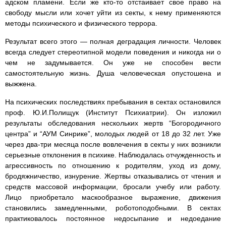
адском пламени. Если же кто-то отстаивает свое право на
свободу мысли или хочет уйти из секты, к нему применяются
методы психического и физического террора.
Результат всего этого — полная деградация личности. Человек
всегда следует стереотипной модели поведения и никогда ни о
чем не задумывается. Он уже не способен вести
самостоятельную жизнь. Душа человеческая опустошена и
выжжена.
На психических последствиях пребывания в сектах остановился
проф. Ю.И.Полищук (Институт Психиатрии). Он изложил
результаты обследования нескольких жертв “Богородичного
центра” и “АУМ Синрике”, молодых людей от 18 до 32 лет. Уже
через два-три месяца после вовлечения в секты у них возникли
серьезные отклонения в психике. Наблюдалась отчужденность и
агрессивность по отношению к родителям, уход из дому,
бродяжничество, изнурение. Жертвы отказывались от чтения и
средств массовой информации, бросали учебу или работу.
Лицо приобретало маскообразное выражение, движения
становились замедленными, роботоподобными. В сектах
практиковалось постоянное недосыпание и недоедание