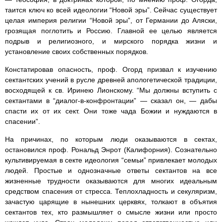
таится ключ ко всей идеологии “Новой эры”. Сейчас существует
целая империя религии “Новой эры”, от Германии до Аляски,
грозящая поглотить и Россию. Главной ее целью является
подрыв и религиозного, и мирского порядка жизни и
установление своих собственных порядков.
Констатировав опасность, проф. Огорд призвал к изучению
сектантских учений в русле древней апологетической традиции,
восходящей к св. Иринею Лионскому. “Мы должны вступить с
сектантами в “диалог-в-конфронтации” — сказал он, — дабы
спасти их от их сект. Они тоже чада Божии и нуждаются в
спасении”.
На причинах, по которым люди оказываются в сектах,
остановился проф. Рональд Энрот (Калифорния). Сознательно
культивируемая в секте идеология “семьи” привлекает молодых
людей. Простые и однозначные ответы сектантов на все
жизненные трудности оказываются для многих идеальным
средством спасения от стресса. Теплохладность и секуляризм,
зачастую царящие в нынешних церквях, толкают в объятия
сектантов тех, кто размышляет о смысле жизни или просто