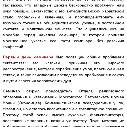
так важно, что западные Церкви бескорыстно протянули нам
руку помощи. Сектантство с его антихристианским характером
стало глобальным явлением, и противодействовать ему
возможно только на общехристианском уровне, в постоянном
контакте и молитвенном единстве. Это ощущалось уже на
молебне перед началом семинара, в котором приняли
молитвенное участие все гости семинара без различия
конфессий.
Первый день семинара
был посвящен общим проблемам
сектантства: его истокам, причинам его широкого
распространения, методам порабощения умов, практикуемым в
сектах, а также психическим последствиям пребывания в сектах
и путям спасения человеческих душ.
Семинар открыл председатель Отдела религиозного
образования и катехизации Московского Патриархата игумен
Иоанн (Экономцев). Коммунистическая псевдорелигия ушла,
сказал он, но осталось воспитанное ею тоталитарное сознание.
Поэтому такой успех имеют духовные фальсификаторы,
поспешившие заполнить возникшую пустоту. Люди, мечтающие
о богатстве, славе и безграничной власти над человеческими