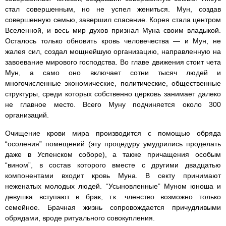
стал совершенным, но не успел жениться. Мун, создав
совершенную семью, завершил спасение. Корея стала центром
Вселенной, и весь мир духов признал Муна своим владыкой.
Осталось только обновить кровь человечества — и Мун, не
жалея сил, создал мощнейшую организацию, направленную на
завоевание мирового господства. Во главе движения стоит чета
Мун, а само оно включает сотни тысяч людей и
многочисленные экономические, политические, общественные
структуры, среди которых собственно церковь занимает далеко
не главное место. Всего Муну подчиняется около 300
организаций.
Очищение крови мира производится с помощью обряда
“осоления” помещений (эту процедуру умудрились проделать
даже в Успенском соборе), а также причащения особым
“вином”, в состав которого вместе с другими двадцатью
компонентами входит кровь Муна. В секту принимают
неженатых молодых людей. “Усыновленные” Муном юноша и
девушка вступают в брак, т.к. членство возможно только
семейное. Брачная жизнь сопровождается причудливыми
обрядами, вроде ритуального совокупления.