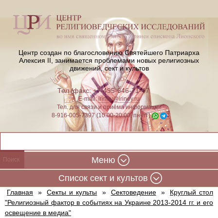
Центр создан по благословению Святейшего Патриарха
Алексия II,
занимается проблемами новых религиозных
движений, сект и культов
Тел./факс: +7-495-646-71-47
E-mail:
iriney@iriney.ru
Тел. для связи и приёма информации
8-916-005-7397 (10:00-20:00, пн-пт)
Меню
Cписок сект и культов
Главная
»
Секты и культы
»
Сектоведение
»
Круглый стол
"Религиозный фактор в событиях на Украине 2013-2014 гг. и его
освещение в медиа"