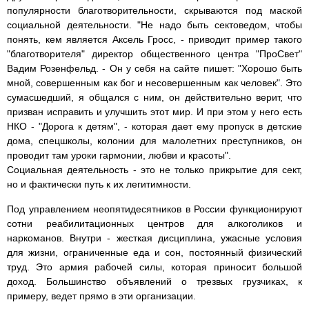
популярности благотворительности, скрываются под маской
социальной деятельности. "Не надо быть сектоведом, чтобы
понять, кем является Аксель Гросс, - приводит пример такого
"благотворителя" директор общественного центра "ПроСвет"
Вадим Розенфельд. - Он у себя на сайте пишет: "Хорошо быть
мной, совершенным как бог и несовершенным как человек". Это
сумасшедший, я общался с ним, он действительно верит, что
призван исправить и улучшить этот мир. И при этом у него есть
НКО - "Дорога к детям", - которая дает ему пропуск в детские
дома, спецшколы, колонии для малолетних преступников, он
проводит там уроки гармонии, любви и красоты".
Социальная деятельность - это не только прикрытие для сект,
но и фактически путь к их легитимности.
Под управлением неопятидесятников в России функционируют
сотни реабилитационных центров для алкоголиков и
наркоманов. Внутри - жесткая дисциплина, ужасные условия
для жизни, ограниченные еда и сон, постоянный физический
труд. Это армия рабочей силы, которая приносит большой
доход. Большинство объявлений о трезвых грузчиках, к
примеру, ведет прямо в эти организации.