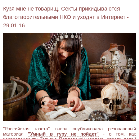
Кузя мне не товарищ. Секты прикидываются
благотворительными НКО и уходят в Интернет -
29.01.16
"Российская газета" вчера опубликовала резонансный
материал
"Умный в гуру не пойдет"
- о том, как