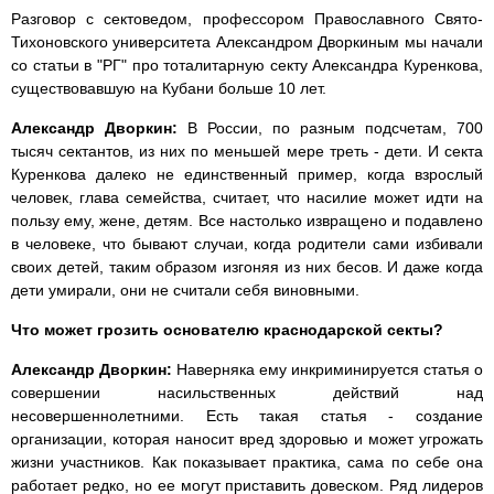
Разговор с сектоведом, профессором Православного Свято-
Тихоновского университета Александром Дворкиным мы начали
со статьи в "РГ" про тоталитарную секту Александра Куренкова,
существовавшую на Кубани больше 10 лет.
Александр Дворкин:
В России, по разным подсчетам, 700
тысяч сектантов, из них по меньшей мере треть - дети. И секта
Куренкова далеко не единственный пример, когда взрослый
человек, глава семейства, считает, что насилие может идти на
пользу ему, жене, детям. Все настолько извращено и подавлено
в человеке, что бывают случаи, когда родители сами избивали
своих детей, таким образом изгоняя из них бесов. И даже когда
дети умирали, они не считали себя виновными.
Что может грозить основателю краснодарской секты?
Александр Дворкин:
Наверняка ему инкриминируется статья о
совершении насильственных действий над
несовершеннолетними. Есть такая статья - создание
организации, которая наносит вред здоровью и может угрожать
жизни участников. Как показывает практика, сама по себе она
работает редко, но ее могут приставить довеском. Ряд лидеров