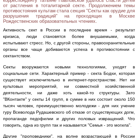
корреспонденту Татьяне Павловской удалось спасти детей
от растления в тоталитарной секте. Продолжением темы
противостояния культам стала секция "Секты как орудие для
разрушения традиций" на проходящих в Москве
Рождественских образовательных чтениях.
Активность сект в России в последнее время - результат
кризиса, люди становятся более внушаемыми, когда
испытывают стресс. Но, с другой стороны, правоохранительные
органы все чаще добиваются успеха в противостоянии с
сектантством.
Секты вооружаются новыми технологиями, уходят в
социальные сети. Характерный пример - секта Бодхи, которая
существует исключительно в интернет-пространстве. Нет ни
культовых мероприятий, ни совместной хозяйственной
деятельности, ни даже хоть какой-то структуры. Зато
"ВКонтакте" у секты 14 групп, в сумме в них состоит около 150
тысяч человек, преимущественно молодежи - для них учение
гуру Всеволода Рудашевского об отказе от существующих догм,
пропаганде педофилии и других половых извращений. Что
говорить, одна из групп так и называется "Семья - это могила".
Другие "проповедники", на волне возрастающей в России