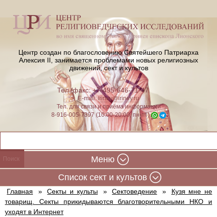
Центр создан по благословению Святейшего Патриарха
Алексия II,
занимается проблемами новых религиозных
движений, сект и культов
Тел./факс: +7-495-646-71-47
E-mail:
iriney@iriney.ru
Тел. для связи и приёма информации
8-916-005-7397 (10:00-20:00, пн-пт)
Меню
Cписок сект и культов
Главная
»
Секты и культы
»
Сектоведение
»
Кузя мне не
товарищ. Секты прикидываются благотворительными НКО и
уходят в Интернет