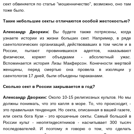
сект обвиняется по статье "мошенничество", возможно, оно там
тоже было.
Такие небольшие секты отличаются особой жестокостью?
Александр Дворкин:
Вы будете также потрясены, когда
узнаете истории из жизни больших сект. Например, в ряде
саентологических организаций, действовавших в том числе и в
России, пытают провинившихся адептов, наказывают
физически, кормят объедками - абсолютный ужас.
Вспоминается история Лизы Макферсон. Конечности мертвой
женщины, перед смертью она провела в изоляции у
саентологов 17 дней, были объедены тараканами.
Сколько сект в России закрывается в год?
Александр Дворкин:
Около 10-15 религиозных культов. Но мы
должны понимать, что это капля в море. То, что происходит, -
это правильная тенденция. Но секта, описанная в вашей газете,
или секта бога Кузи - это крошечные секты. Самый большой в
России культ - неопятидесятников - насчитывает 300 тысяч
последователей. И поэтому я говорю о том, что сделать