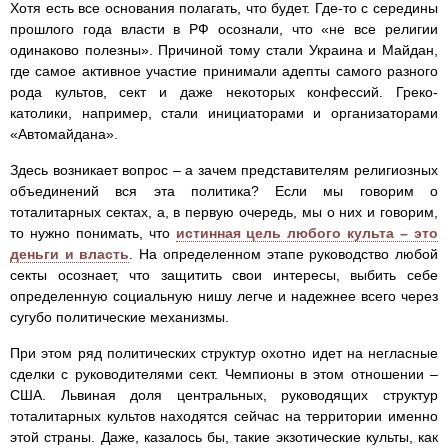
Хотя есть все основания полагать, что будет. Где-то с середины
прошлого года власти в РФ осознали, что «не все религии
одинаково полезны». Причиной тому стали Украина и Майдан,
где самое активное участие принимали адепты самого разного
рода культов, сект и даже некоторых конфессий. Греко-
католики, например, стали инициаторами и организаторами
«Автомайдана».
Здесь возникает вопрос – а зачем представителям религиозных
объединений вся эта политика? Если мы говорим о
тоталитарных сектах, а, в первую очередь, мы о них и говорим,
то нужно понимать, что
истинная цель любого культа – это
деньги и власть
. На определенном этапе руководство любой
секты осознает, что защитить свои интересы, выбить себе
определенную социальную нишу легче и надежнее всего через
сугубо политические механизмы.
При этом ряд политических структур охотно идет на негласные
сделки с руководителями сект. Чемпионы в этом отношении –
США. Львиная доля центральных, руководящих структур
тоталитарных культов находятся сейчас на территории именно
этой страны. Даже, казалось бы, такие экзотические культы, как