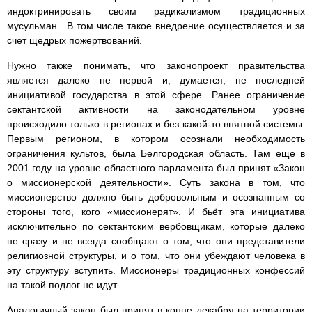
индоктринировать своим радикализмом традиционных
мусульман. В том числе такое внедрение осуществляется и за
счет щедрых пожертвований.
Нужно также понимать, что законопроект правительства
является далеко не первой и, думается, не последней
инициативой государства в этой сфере. Ранее ограничение
сектантской активности на законодательном уровне
происходило только в регионах и без какой-то внятной системы.
Первым регионом, в котором осознали необходимость
ограничения культов, была Белгородская область. Там еще в
2001 году на уровне областного парламента был принят «Закон
о миссионерской деятельности». Суть закона в том, что
миссионерство должно быть добровольным и осознанным со
стороны того, кого «миссионерят». И бьёт эта инициатива
исключительно по сектантским вербовщикам, которые далеко
не сразу и не всегда сообщают о том, что они представители
религиозной структуры, и о том, что они убеждают человека в
эту структуру вступить. Миссионеры традиционных конфессий
на такой подлог не идут.
Аналогичный закон был принят в конце декабря на территории