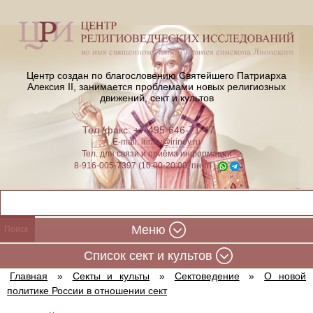
Центр создан по благословению Святейшего Патриарха
Алексия II,
занимается проблемами новых религиозных
движений, сект и культов
Тел./факс: +7-495-646-71-47
E-mail:
iriney@iriney.ru
Тел. для связи и приёма информации
8-916-005-7397 (10:00-20:00, пн-пт)
Меню
Cписок сект и культов
Главная
»
Секты и культы
»
Сектоведение
»
О новой
политике России в отношении сект