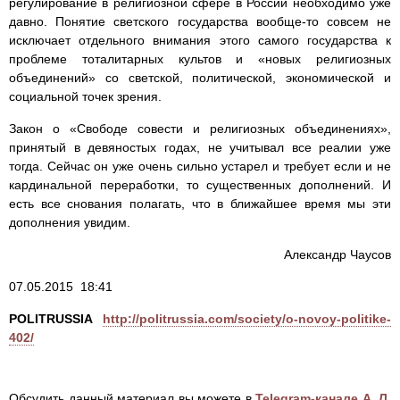
регулирование в религиозной сфере в России необходимо уже
давно. Понятие светского государства вообще-то совсем не
исключает отдельного внимания этого самого государства к
проблеме тоталитарных культов и «новых религиозных
объединений» со светской, политической, экономической и
социальной точек зрения.
Закон о «Свободе совести и религиозных объединениях»,
принятый в девяностых годах, не учитывал все реалии уже
тогда. Сейчас он уже очень сильно устарел и требует если и не
кардинальной переработки, то существенных дополнений. И
есть все снования полагать, что в ближайшее время мы эти
дополнения увидим.
Александр Чаусов
07.05.2015 18:41
POLITRUSSIA
http://politrussia.com/society/o-novoy-politike-
402/
Обсудить данный материал вы можете в
Telegram-канале А. Л.