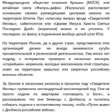
Международное общество сознания Кришны (МОСК), или
китайская секта «Фалунь-дафа» (Фалуньгун) располагают
основными своими руководящими центрами именно на
территории Штатов. Про «классику жанра» вроде «Свидетелей
Иеговы», сайентологов или «Церкви Иисуса Христа Святых
Последних Дней» (мормонов) можно и не уточнять. У
последних, по факту, в подчинении вообще целый штат Юта.
На территории России, да и других стран, представители этих
организаций далеко не всегда занимаются сугубо
просветительской и религиозной деятельностью. Уже много лет
подряд, с интервалом примерно в несколько месяцев,
«старейшин» мормонов, молодых миссионеров этой структуры,
ловят на территории закрытых или секретных российских
военных объектов.
За Уралом в нескольких регионах в прошлом году «Свидетели
Иеговы» применили нестандартный миссионерский ход. Они не
просто ходили по квартирам «поговорить о Боге», а
рассказывали, что они беженцы с Донбасса, и пытались
собирать подписи к коллективному письму, чтобы «Путин вывел
с Донбасса российские войска».