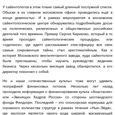
У сайентологов в этом плане самый длинный послужной список.
Обыски в их главном московском офисе проводились ещё в
конце девяностых. И в рамках мероприятия в московском
сайентологическом центре обнаружились подробнейшие досье
на политических, религиозных и общественных российских
деятелей того времени. Пример Сергея Кириенко, который в то
время проходил сайентологические процедуры, или
«одитинги», где адепт рассказывает этик-офицеру все свои
самые сокровенные тайны, стал хрестоматийным. Как и
история Московского вентиляторного завода, куда сайентологи
были приглашены, чтобы научить руководство ведению
бизнеса. Через несколько месяцев завод обанкротился, а его
директор покончил с собой.
Но и наши «отечественные культы» тоже могут удивить
географией финансовых потоков. Несколько лет назад
проходила информация о финансировании культа «Анастасии»
или «Звенящих Кедров России» со стороны шотландского
фонда Финдхорн. Последний – это спонсорская кормушка для
огромного количества структур в рамках течения «Нью-Эйдж»,
где экология является своего рода ширмой, маскирующей