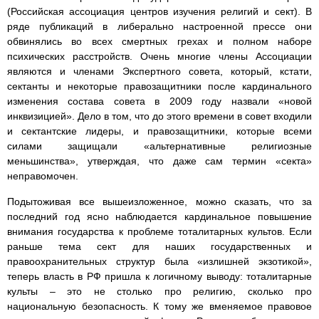
(Российская ассоциация центров изучения религий и сект). В
ряде публикаций в либерально настроенной прессе они
обвинялись во всех смертных грехах и полном наборе
психических расстройств. Очень многие члены Ассоциации
являются и членами Экспертного совета, который, кстати,
сектанты и некоторые правозащитники после кардинального
изменения состава совета в 2009 году назвали «новой
инквизицией». Дело в том, что до этого времени в совет входили
и сектантские лидеры, и правозащитники, которые всеми
силами защищали «альтернативные религиозные
меньшинства», утверждая, что даже сам термин «секта»
неправомочен.
Подытоживая все вышеизложенное, можно сказать, что за
последний год ясно наблюдается кардинальное повышение
внимания государства к проблеме тоталитарных культов. Если
раньше тема сект для наших государственных и
правоохранительных структур была «излишней экзотикой»,
теперь власть в РФ пришла к логичному выводу: тоталитарные
культы – это не столько про религию, сколько про
национальную безопасность. К тому же вменяемое правовое