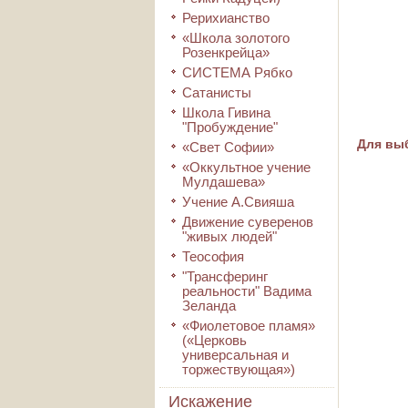
Рерихианство
«Школа золотого
Розенкрейца»
СИСТЕМА Рябко
Сатанисты
Школа Гивина
"Пробуждение"
Для выб
«Свет Софии»
«Оккультное учение
Мулдашева»
Учение А.Свияша
Движение суверенов
"живых людей"
Теософия
"Трансферинг
реальности" Вадима
Зеланда
«Фиолетовое пламя»
(«Церковь
универсальная и
торжествующая»)
Искажение