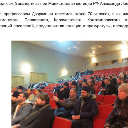
едческой экспертизы при Министерстве юстиции РФ Александр Лео
 с профессором Дворкиным посетили около 70 человек, в их чи
амонского, Павловского, Калачеевского, Кантемировского 
раций поселений, представители полиции и прокуратуры, препод