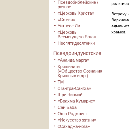
Псевдобиблейские /
религиов
разное
«Церковь Христа»
Встречу
«Семья»
Верхнем
Уитнесс Ли
админист
«Церковь
храмов.
Всемогущего Бога»
Неопятидесятники
Псевдоиндуистские
«Ананда марга»
Кришнаиты
(«Общество Сознания
Кришны» и др.)
ТМ
«Тантра-Сангха»
Шри Чинмой
«Брахма Кумарис»
Саи Баба
Ошо Раджниш
«Искусство жизни»
«Сахаджа-йога»