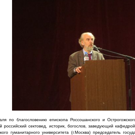
аля по благословению епископа Россошанского и Острогожско
й российский сектовед, историк, богослов, заведующий кафедро
кого гуманитарного университета (г.Москва) председатель госу