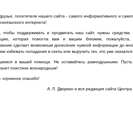
друзья, посетители нашего сайта - самого информативного и самог
сскоязычного интернета!
, чтобы поддерживать и продвигать наш сайт, нужны средства
цию, которая помогла вам и вашим близким, пожалуйста,
вание сделает возможным донесение нужной информации до мног
им избежать попадания в секты или выручить тех, кто уже оказался
аемся в вашей помощи. Не оставайтесь равнодушными. Пусть 
танет поистине всенародным!
- огромное спасибо!
А. Л. Дворкин и вся редакция сайта Цент