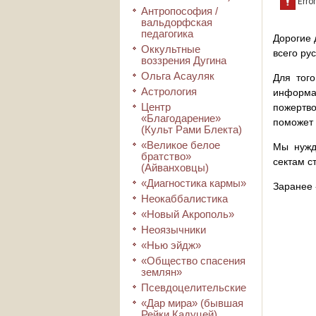
Антропософия /
вальдорфская
педагогика
Дорогие 
Оккультные
всего ру
воззрения Дугина
Ольга Асауляк
Для того
Астрология
информа
Центр
пожертво
«Благодарение»
поможет 
(Культ Рами Блекта)
«Великое белое
Мы нужд
братство»
сектам с
(Айванховцы)
«Диагностика кармы»
Заранее 
Неокаббалистика
«Новый Акрополь»
Неоязычники
«Нью эйдж»
«Общество спасения
землян»
Псевдоцелительские
«Дар мира» (бывшая
Рейки Кадуцей)