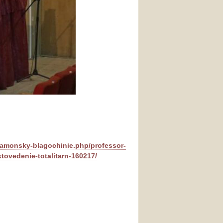
mamonsky-blagochinie.php/professor-
tovedenie-totalitarn-160217/