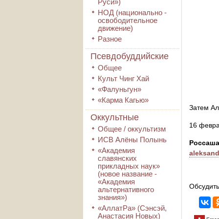
Руси»)
НОД (национально -
освободительное
движение)
Разное
Псевдобуддийские
Общее
Культ Чинг Хай
«Фалуньгун»
«Карма Кагью»
Затем Ал
Оккультные
16 февр
Общее / оккультизм
ИСВ Алёны Полынь
Россаш
«Академия
aleksand
славянских
прикладных наук»
(новое название -
«Академия
Обсудить
альтернативного
знания»)
«АллатРа» (Сэнсэй,
Анастасия Новых)