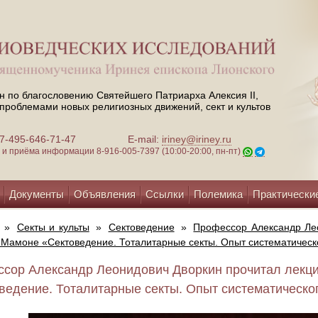
н по благословению Святейшего Патриарха Алексия II,
проблемами новых религиозных движений, сект и культов
 +7-495-646-71-47
E-mail:
iriney@iriney.ru
зи и приёма информации
8-916-005-7397 (10:00-20:00, пн-пт)
Документы
Объявления
Ссылки
Полемика
Практически
»
Секты и культы
»
Сектоведение
»
Профессор Александр Ле
Мамоне «Сектоведение. Тоталитарные секты. Опыт систематическ
сор Александр Леонидович Дворкин прочитал лекц
ведение. Тоталитарные секты. Опыт систематическог