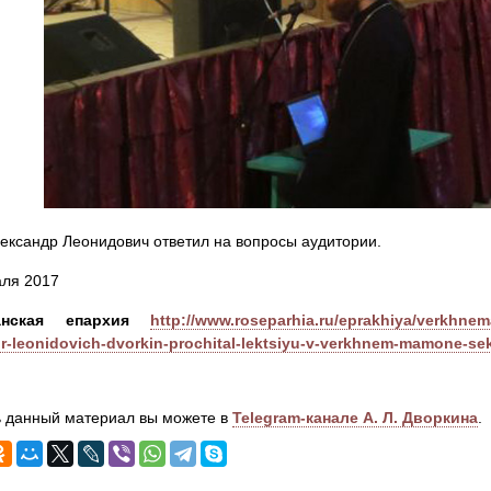
ександр Леонидович ответил на вопросы аудитории.
аля 2017
анская епархия
http://www.roseparhia.ru/eprakhiya/verkhne
r-leonidovich-dvorkin-prochital-lektsiyu-v-verkhnem-mamone-sek
 данный материал вы можете в
Telegram-канале А. Л. Дворкина
.