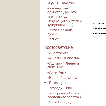
«Гухья Самадж»
«Университет
единства Дикша»
3HO (KRI ―
Федерация учителей
Встреча
кундалини йоги)
основны
Секта Пракаша
современ
Кумара
Разное
Постсоветские
«Анастасия»
«Ашрам Шамбалы»
«Аштар» («Лечение
святыми»)
«Алля Аят»
«Белое братство»
«Бажовцы»
Богородичники
Виссарион («Церковь
последнего завета»)
Секта Белодеда