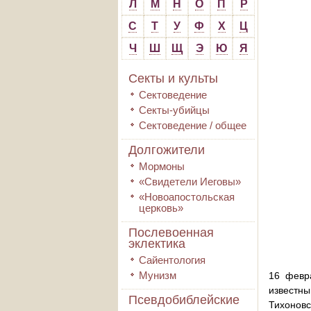
Л
М
Н
О
П
Р
С
Т
У
Ф
Х
Ц
Ч
Ш
Щ
Э
Ю
Я
Секты и культы
Сектоведение
Секты-убийцы
Сектоведение / общее
Долгожители
Мормоны
«Свидетели Иеговы»
«Новоапостольская
церковь»
Послевоенная
эклектика
Сайентология
Мунизм
16 февр
известны
Псевдобиблейские
Тихоновс