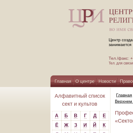
Центр созда
занимается 
Тел./факс:
Тел. для свя
Главная
О центре
Новости
Право
Помощь центру
Главная
Алфавитный список
Верхнем 
сект и культов
Профес
А
Б
В
Г
Д
Е
«Секто
Ё
Ж
З
И
Й
К