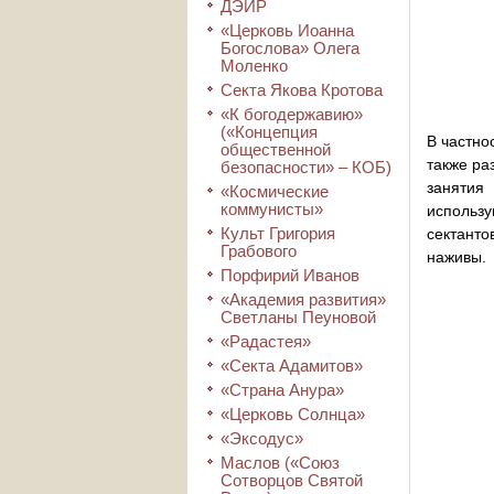
ДЭИР
«Церковь Иоанна
Богослова» Олега
Моленко
Секта Якова Кротова
«К богодержавию»
(«Концепция
В частно
общественной
также ра
безопасности» – КОБ)
занятия
«Космические
коммунисты»
использу
Культ Григория
сектанто
Грабового
наживы.
Порфирий Иванов
«Академия развития»
Светланы Пеуновой
«Радастея»
«Секта Адамитов»
«Страна Анура»
«Церковь Солнца»
«Эксодус»
Маслов («Союз
Сотворцов Святой