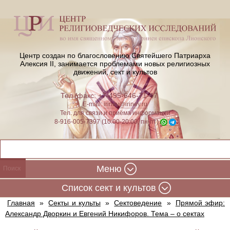
Центр создан по благословению Святейшего Патриарха
Алексия II,
занимается проблемами новых религиозных
движений, сект и культов
Тел./факс: +7-495-646-71-47
E-mail:
iriney@iriney.ru
Тел. для связи и приёма информации
8-916-005-7397 (10:00-20:00, пн-пт)
Меню
Cписок сект и культов
Главная
»
Секты и культы
»
Сектоведение
»
Прямой эфир:
Александр Дворкин и Евгений Никифоров. Тема – о сектах