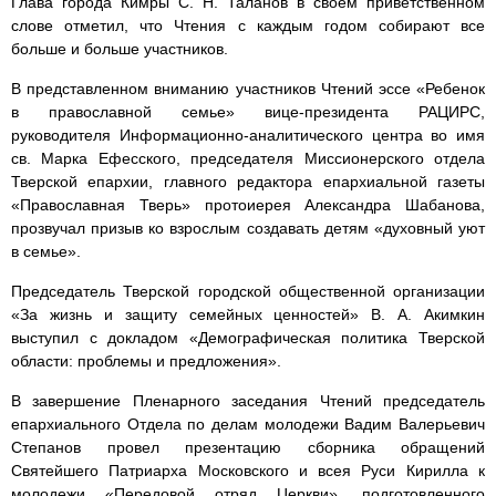
Глава города Кимры С. Н. Таланов в своем приветственном
слове отметил, что Чтения с каждым годом собирают все
больше и больше участников.
В представленном вниманию участников Чтений эссе «Ребенок
в православной семье» вице-президента РАЦИРС,
руководителя Информационно-аналитического центра во имя
св. Марка Ефесского, председателя Миссионерского отдела
Тверской епархии, главного редактора епархиальной газеты
«Православная Тверь» протоиерея Александра Шабанова,
прозвучал призыв ко взрослым создавать детям «духовный уют
в семье».
Председатель Тверской городской общественной организации
«За жизнь и защиту семейных ценностей» В. А. Акимкин
выступил с докладом «Демографическая политика Тверской
области: проблемы и предложения».
В завершение Пленарного заседания Чтений председатель
епархиального Отдела по делам молодежи Вадим Валерьевич
Степанов провел презентацию сборника обращений
Святейшего Патриарха Московского и всея Руси Кирилла к
молодежи «Передовой отряд Церкви», подготовленного