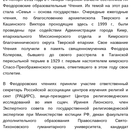
Феодоровские образовательные Чтения. Их темой на этот раз
стала «Семья – основа государства». Очередные ежегодные
чтения, по благословению архиепископа Тверского и
Кашинского Виктора проходящие здесь с 1999 г., были
проведены при содействии Администрации города Кимр,
епархиального Миссионерского отдела и Кимрского
благочиннического округа Тверской епархии. Свое название
Чтения получили в память священномученика Феодора
Колерова, бывшего до своего расстрела в Таганской
пересыльной тюрьме в 1929 г. первым настоятелем кимрского
Спасо-Преображенского храма, отметившего в этом году свое
столетие.
В Феодоровских чтениях приняли участие ответственный
секретарь Российской ассоциации центров изучения религий и
сект (РАЦИРС), вице-президент Центра религиоведческих
исследований во имя сщмч. Иринея Лионского, член
Экспертного совета по государственной религиоведческой
экспертизе при Министерстве юстиции РФ, декан факультета
дополнительного образования Православного Свято-
Тихоновского гуманитарного университета, кандидат