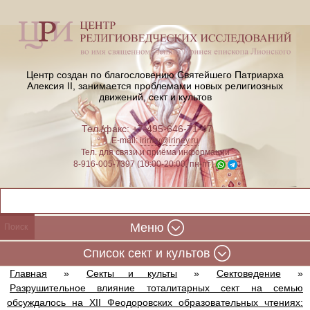
Центр создан по благословению Святейшего Патриарха
Алексия II,
занимается проблемами новых религиозных
движений, сект и культов
Тел./факс: +7-495-646-71-47
E-mail:
iriney@iriney.ru
Тел. для связи и приёма информации
8-916-005-7397 (10:00-20:00, пн-пт)
Меню
Cписок сект и культов
Главная
»
Секты и культы
»
Сектоведение
»
Разрушительное влияние тоталитарных сект на семью
обсуждалось на XII Феодоровских образовательных чтениях: