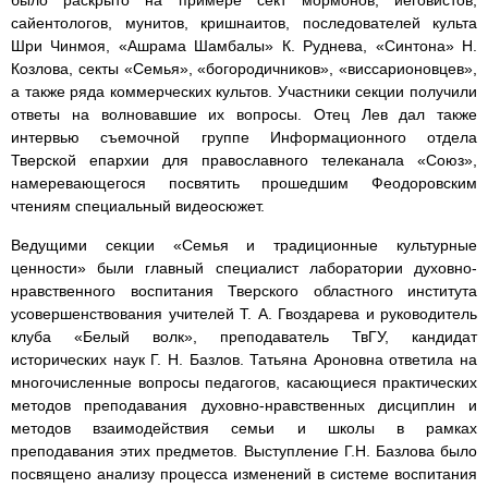
было раскрыто на примере сект мормонов, иеговистов,
сайентологов, мунитов, кришнаитов, последователей культа
Шри Чинмоя, «Ашрама Шамбалы» К. Руднева, «Синтона» Н.
Козлова, секты «Семья», «богородичников», «виссарионовцев»,
а также ряда коммерческих культов. Участники секции получили
ответы на волновавшие их вопросы. Отец Лев дал также
интервью съемочной группе Информационного отдела
Тверской епархии для православного телеканала «Союз»,
намеревающегося посвятить прошедшим Феодоровским
чтениям специальный видеосюжет.
Ведущими секции «Семья и традиционные культурные
ценности» были главный специалист лаборатории духовно-
нравственного воспитания Тверского областного института
усовершенствования учителей Т. А. Гвоздарева и руководитель
клуба «Белый волк», преподаватель ТвГУ, кандидат
исторических наук Г. Н. Базлов. Татьяна Ароновна ответила на
многочисленные вопросы педагогов, касающиеся практических
методов преподавания духовно-нравственных дисциплин и
методов взаимодействия семьи и школы в рамках
преподавания этих предметов. Выступление Г.Н. Базлова было
посвящено анализу процесса изменений в системе воспитания