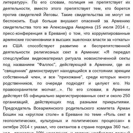
литературу». По его словам, полиция не препятствует их
деятельности, вместо этого препятствует тем, кто борется
против свидетелей Йеговы. Такие свидетельства не могут не
беспокоить. Ещё больше внушают опасений за Армению
свидетельства того же Александра Амаряна (15 июля 2014 г.,
пресс-конференция в Ереване) о том, что коррумпированные
армянские госчиновники в высших эшелонах власти за «откаты»
из США способствуют развитию и беспрепятственной
деятельности религиозных сект в Армении: «Я передал
спецслужбам видеоматериал ритуала новоиспеченной секты
под названием "Фаллос", действующей в Армении, где их
"священник" демонстрирует находящийся в состоянии эрекции
собственный член, и все "прихожане", среди которых много
родственников, по очереди подходят и целуют его. Но
правоохранители молчат…». По его словам, в Армении
действует 65 официально зарегистрированных сект и около 250
организаций, действующих под разными прикрытиями.
Председатель Всеармянского родительского комитета Арман
Бошян на «круглом столе» в Ереване по теме «Роль сект в
геополитических, культурных и политических процессах» в
октябре 2014 г. указал, что сектантов в стране порядка 360 тыс.
чел., примерно 10% населения, и заявил: необходим полный