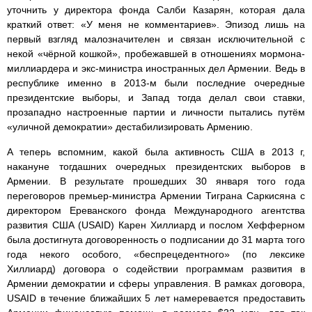
уточнить у директора фонда Салби Казарян, которая дала
краткий ответ: «У меня не комментариев». Эпизод лишь на
первый взгляд малозначителен и связан исключительной с
некой «чёрной кошкой», пробежавшей в отношениях мормона-
миллиардера и экс-министра иностранных дел Армении. Ведь в
республике именно в 2013-м были последние очередные
президентские выборы, и Запад тогда делал свои ставки,
прозападно настроенные партии и личности пытались путём
«уличной демократии» дестабилизировать Армению.
А теперь вспомним, какой была активность США в 2013 г,
накануне тогдашних очередных президентских выборов в
Армении. В результате прошедших 30 января того года
переговоров премьер-министра Армении Тиграна Саркисяна с
директором Ереванского фонда Международного агентства
развития США (USAID) Карен Хиллиард и послом Хефферном
была достигнута договоренность о подписании до 31 марта того
года некого особого, «беспрецедентного» (по лексике
Хиллиард) договора о содействии программам развития в
Армении демократии и сферы управления. В рамках договора,
USAID в течение ближайших 5 лет намеревается предоставить