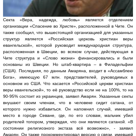
Секта «Вера, надежда, любовь» является отделением
организации «Спасение во Христе», расположенной в Чите. Он
также сообщил, что вышестоящей организацией для указанных
структур является «Российская церковь христиан веры
евангельской», которой руководит международная структура,
расположенная в Швеции, во всяком случае, действующая в
Чите структура и «Слово жизни» финансировались и были
основаны из Швеции. Но штаб-квартира – в Филадельфии
(США). Последняя, по данным Амаряна, входит в «Ассамблею
Бога», имеющую 67 млн. представителей, руководимых в
основном из США. Что касается «Российской церкви христиан
веры евангельской», то её руководство если не на 100%, то на
90-95% состоит из украинцев, заявил Амарян. Указанные секты
внушают своим членам, что в человеке сидит сатана, от
которого нужно избавиться. Он напомнил случай, имевший
место в городе Севане, где, по его словам, мальчик убил
родителей топором, утверждая, что они являются сатаной. «В
состоянии религиозного экстаза всё возможно», - заявил
Амарян. Он также прокомментировал версию о связи, имевшей