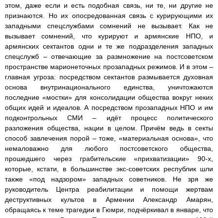
этом, даже если и есть подобная связь, ни те, ни другие не
признаются. Но их опосредованная связь с курирующими их
западными спецслужбами сомнений не вызывает. Как не
вызывает сомнений, что курируют и армянские НПО, и
армянских сектантов одни и те же подразделения западных
спецслужб – отвечающие за размножение на постсоветском
пространстве марионеточных прозападных режимов. И в этом –
главная угроза: посредством сектантов размывается духовная
основа внутринационального единства, уничтожаются
последние «мостки» для консолидации общества вокруг неких
общих идей и идеалов. А посредством прозападных НПО и им
подконтрольных СМИ – идёт процесс политического
разложения общества, нации в целом. Причём ведь в секты
способ завлечения порой – тоже, «материальная основа», что
немаловажно для любого постсоветского общества,
прошедшего через грабительские «прихватизации» 90-х,
которые, кстати, в большинстве экс-советских республик шли
также «под надзором» западных советников. Не зря же
руководитель Центра реабилитации и помощи жертвам
деструктивных культов в Армении Александр Амарян,
обращаясь к теме трагедии в Гюмри, подчёркивал в январе, что