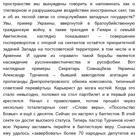
пространстве мы вынуждены говорить и напоминать как о
тлетворном и разрушающем воздействии иностранных сект, так
и об их тесной связи со спецслужбами западных государств?
Увы, пример Украины, ввергнутой в братоубийственную
гражданскую войну, а также трагедия в Гюмри с семьёй
Аветисянов, наглядно показывают – совершение
госпереворотов с опорой на сектантов остаётся приоритетной
задачей Запада на постсоветской территории, в том числе и в
Армении. И одним из «правил» такой борьбы является
насаждение русоненавистничества и русофобии. Вот
наглядные примеры. Секретарь Совнацбеза Украины
Александр Турчинов – бывший завотделом агитации и
пропаганды Днепропетровского обкома комсомола, типичный
советский перевёртыш. Карьерист до мозга костей. Когда это
стало невыгодно, положил на стол партбилет и в первый раз
крестился. Начал с православия, потом прошёл через
несколько тоталитарных сект: «Слово веры», «Посольство
Божье» и ещё с десяток. Сейчас он застрял у баптистов. В этой
секте он достиг высокого статуса. Теперь пастор Турчинов хочет
всю Украину заставить перейти в баптистскую веру. Сначала
ему удалось «завербовать» более 70 народных депутатов из