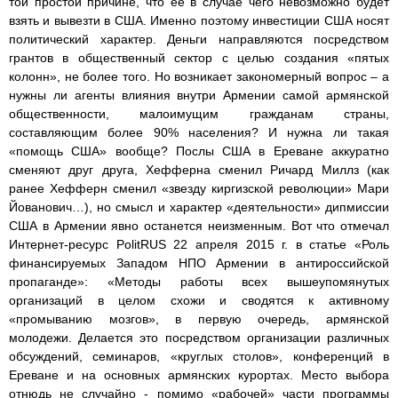
той простой причине, что её в случае чего невозможно будет
взять и вывезти в США. Именно поэтому инвестиции США носят
политический характер. Деньги направляются посредством
грантов в общественный сектор с целью создания «пятых
колонн», не более того. Но возникает закономерный вопрос – а
нужны ли агенты влияния внутри Армении самой армянской
общественности, малоимущим гражданам страны,
составляющим более 90% населения? И нужна ли такая
«помощь США» вообще? Послы США в Ереване аккуратно
сменяют друг друга, Хефферна сменил Ричард Миллз (как
ранее Хефферн сменил «звезду киргизской революции» Мари
Йованович…), но смысл и характер «деятельности» дипмиссии
США в Армении явно останется неизменным. Вот что отмечал
Интернет-ресурс PolitRUS 22 апреля 2015 г. в статье «Роль
финансируемых Западом НПО Армении в антироссийской
пропаганде»: «Методы работы всех вышеупомянутых
организаций в целом схожи и сводятся к активному
«промыванию мозгов», в первую очередь, армянской
молодежи. Делается это посредством организации различных
обсуждений, семинаров, «круглых столов», конференций в
Ереване и на основных армянских курортах. Место выбора
отнюдь не случайно - помимо «рабочей» части программы