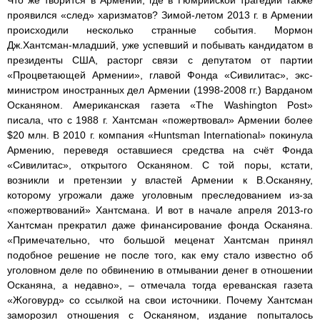
проявился «след» харизматов? Зимой-летом 2013 г. в Армении
происходили несколько странные события. Мормон
Дж.Хантсман-младший, уже успевший и побывать кандидатом в
президенты США, расторг связи с депутатом от партии
«Процветающей Армении», главой Фонда «Сивилитас», экс-
министром иностранных дел Армении (1998-2008 гг.) Варданом
Осканяном. Американская газета «The Washington Post»
писала, что с 1988 г. Хантсман «пожертвовал» Армении более
$20 млн. В 2010 г. компания «Huntsman International» покинула
Армению, переведя оставшиеся средства на счёт Фонда
«Сивилитас», открытого Осканяном. С той поры, кстати,
возникли и претензии у властей Армении к В.Осканяну,
которому угрожали даже уголовным преследованием из-за
«пожертвований» Хантсмана. И вот в начале апреля 2013-го
Хантсман прекратил даже финансирование фонда Осканяна.
«Примечательно, что большой меценат Хантсман принял
подобное решение не после того, как ему стало известно об
уголовном деле по обвинению в отмывании денег в отношении
Осканяна, а недавно», – отмечала тогда ереванская газета
«Жоговурд» со ссылкой на свои источники. Почему Хантсман
заморозил отношения с Осканяном, издание попыталось