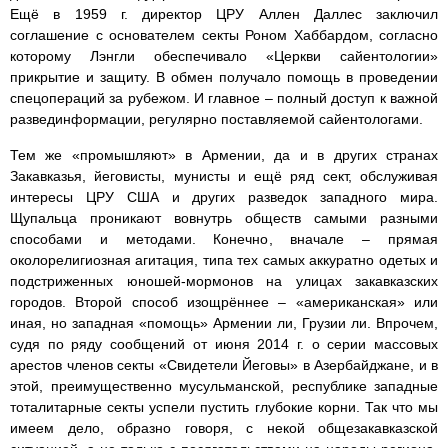
Ещё в 1959 г. директор ЦРУ Аллен Даллес заключил
соглашение с основателем секты Роном Хаббардом, согласно
которому Лэнгли обеспечивало «Церкви сайентологии»
прикрытие и защиту. В обмен получало помощь в проведении
спецопераций за рубежом. И главное – полный доступ к важной
развединформации, регулярно поставляемой сайентологами.
Тем же «промышляют» в Армении, да и в других странах
Закавказья, йеговисты, мунисты и ещё ряд сект, обслуживая
интересы ЦРУ США и других разведок западного мира.
Щупальца проникают вовнутрь обществ самыми разными
способами и методами. Конечно, вначале – прямая
околорелигиозная агитация, типа тех самых аккуратно одетых и
подстриженных юношей-мормонов на улицах закавказских
городов. Второй способ изощрённее – «американская» или
иная, но западная «помощь» Армении ли, Грузии ли. Впрочем,
судя по ряду сообщений от июня 2014 г. о серии массовых
арестов членов секты «Свидетели Йеговы» в Азербайджане, и в
этой, преимущественно мусульманской, республике западные
тоталитарные секты успели пустить глубокие корни. Так что мы
имеем дело, образно говоря, с некой общезакавказской