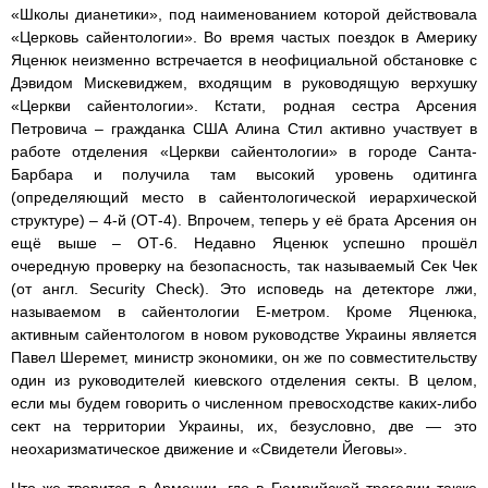
«Школы дианетики», под наименованием которой действовала
«Церковь сайентологии». Во время частых поездок в Америку
Яценюк неизменно встречается в неофициальной обстановке с
Дэвидом Мискевиджем, входящим в руководящую верхушку
«Церкви сайентологии». Кстати, родная сестра Арсения
Петровича – гражданка США Алина Стил активно участвует в
работе отделения «Церкви сайентологии» в городе Санта-
Барбара и получила там высокий уровень одитинга
(определяющий место в сайентологической иерархической
структуре) – 4-й (ОТ-4). Впрочем, теперь у её брата Арсения он
ещё выше – ОТ-6. Недавно Яценюк успешно прошёл
очередную проверку на безопасность, так называемый Сек Чек
(от англ. Security Check). Это исповедь на детекторе лжи,
называемом в сайентологии Е-метром. Кроме Яценюка,
активным сайентологом в новом руководстве Украины является
Павел Шеремет, министр экономики, он же по совместительству
один из руководителей киевского отделения секты. В целом,
если мы будем говорить о численном превосходстве каких-либо
сект на территории Украины, их, безусловно, две — это
неохаризматическое движение и «Свидетели Йеговы».
Что же творится в Армении, где в Гюмрийской трагедии также