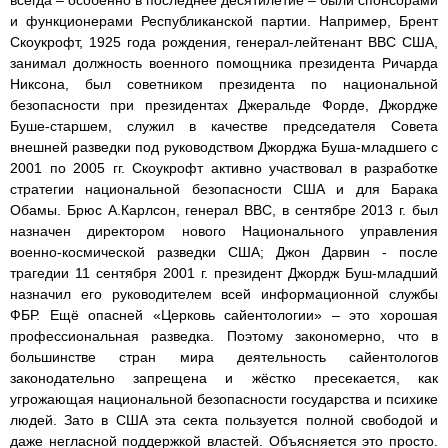
и функционерами Республиканской партии. Например, Брент
Скоукрофт, 1925 года рождения, генерал-лейтенант ВВС США,
занимал должность военного помощника президента Ричарда
Никсона, был советником президента по национальной
безопасности при президентах Джеральде Форде, Джордже
Буше-старшем, служил в качестве председателя Совета
внешней разведки под руководством Джорджа Буша-младшего с
2001 по 2005 гг. Скоукрофт активно участвовал в разработке
стратегии национальной безопасности США и для Барака
Обамы. Брюс А.Карлсон, генерал ВВС, в сентябре 2013 г. был
назначен директором нового Национального управления
военно-космической разведки США; Джон Дарвин - после
трагедии 11 сентября 2001 г. президент Джордж Буш-младший
назначил его руководителем всей информационной службы
ФБР. Ещё опасней «Церковь сайентологии» – это хорошая
профессиональная разведка. Поэтому закономерно, что в
большинстве стран мира деятельность сайентологов
законодательно запрещена и жёстко пресекается, как
угрожающая национальной безопасности государства и психике
людей. Зато в США эта секта пользуется полной свободой и
даже негласной поддержкой властей. Объясняется это просто.