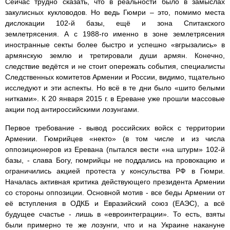
Сейчас трудно сказать, что в реальности было в замыслах
закулисных кукловодов. Но ведь Гюмри – это, помимо места
дислокации 102-й базы, ещё и зона Спитакского
землетрясения. А с 1988-го именно в зоне землетрясения
иностранные секты более быстро и успешно «вгрызались» в
армянскую землю и третировали души армян. Конечно,
следствие ведётся и не стоит опережать события, специалисты
Следственных комитетов Армении и России, видимо, тщательно
исследуют и эти аспекты. Но всё в те дни было «шито белыми
нитками». К 20 января 2015 г. в Ереване уже прошли массовые
акции под антироссийскими лозунгами.
Первое требование - вывод российских войск с территории
Армении. Гюмрийцев «некто» (в том числе и из числа
оппозиционеров из Еревана (пытался вести «на штурм» 102-й
базы, - слава Богу, гюмрийцы не поддались на провокацию и
ограничились акцией протеста у консульства РФ в Гюмри.
Началась активная критика действующего президента Армении
со стороны оппозиции. Основной мотив - все беды Армении от
её вступления в ОДКБ и Евразийский союз (ЕАЭС), а всё
будущее счастье - лишь в «евроинтеграции». То есть, взяты
были примерно те же лозунги, что и на Украине накануне