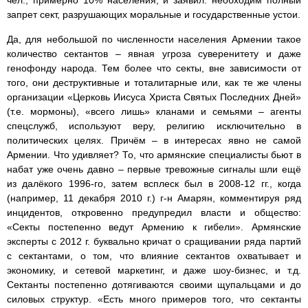
запрет сект, разрушающих моральные и государственные устои.
Да, для небольшой по численности населения Армении такое
количество сектантов – явная угроза суверенитету и даже
генофонду народа. Тем более что секты, вне зависимости от
того, они деструктивные и тоталитарные или, как те же члены
организации «Церковь Иисуса Христа Святых Последних Дней»
(т.е. мормоны), «всего лишь» кланами и семьями – агенты
спецслужб, используют веру, религию исключительно в
политических целях. Причём – в интересах явно не самой
Армении. Что удивляет? То, что армянские специалисты бьют в
набат уже очень давно – первые тревожные сигналы шли ещё
из далёкого 1996-го, затем всплеск был в 2008-12 гг., когда
(например, 11 декабря 2010 г.) г-н Амарян, комментируя ряд
инцидентов, откровенно предупредил власти и общество:
«Секты постепенно ведут Армению к гибели». Армянские
эксперты с 2012 г. буквально кричат о сращивании ряда партий
с сектантами, о том, что влияние сектантов охватывает и
экономику, и сетевой маркетинг, и даже шоу-бизнес, и т.д.
Сектанты постепенно дотягиваются своими щупальцами и до
силовых структур. «Есть много примеров того, что сектанты