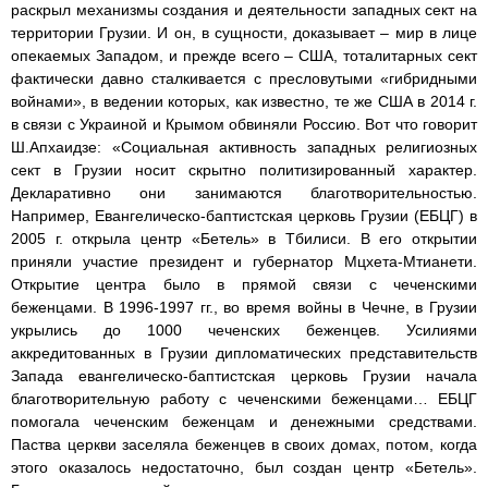
раскрыл механизмы создания и деятельности западных сект на
территории Грузии. И он, в сущности, доказывает – мир в лице
опекаемых Западом, и прежде всего – США, тоталитарных сект
фактически давно сталкивается с пресловутыми «гибридными
войнами», в ведении которых, как известно, те же США в 2014 г.
в связи с Украиной и Крымом обвиняли Россию. Вот что говорит
Ш.Апхаидзе: «Социальная активность западных религиозных
сект в Грузии носит скрытно политизированный характер.
Декларативно они занимаются благотворительностью.
Например, Евангелическо-баптистская церковь Грузии (ЕБЦГ) в
2005 г. открыла центр «Бетель» в Тбилиси. В его открытии
приняли участие президент и губернатор Мцхета-Мтианети.
Открытие центра было в прямой связи с чеченскими
беженцами. В 1996-1997 гг., во время войны в Чечне, в Грузии
укрылись до 1000 чеченских беженцев. Усилиями
аккредитованных в Грузии дипломатических представительств
Запада евангелическо-баптистская церковь Грузии начала
благотворительную работу с чеченскими беженцами… ЕБЦГ
помогала чеченским беженцам и денежными средствами.
Паства церкви заселяла беженцев в своих домах, потом, когда
этого оказалось недостаточно, был создан центр «Бетель».