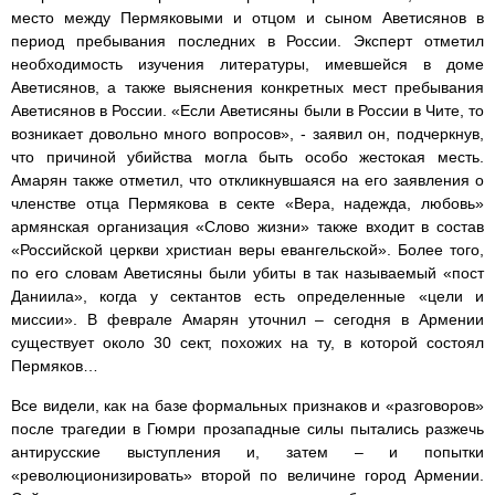
место между Пермяковыми и отцом и сыном Аветисянов в
период пребывания последних в России. Эксперт отметил
необходимость изучения литературы, имевшейся в доме
Аветисянов, а также выяснения конкретных мест пребывания
Аветисянов в России. «Если Аветисяны были в России в Чите, то
возникает довольно много вопросов», - заявил он, подчеркнув,
что причиной убийства могла быть особо жестокая месть.
Амарян также отметил, что откликнувшаяся на его заявления о
членстве отца Пермякова в секте «Вера, надежда, любовь»
армянская организация «Слово жизни» также входит в состав
«Российской церкви христиан веры евангельской». Более того,
по его словам Аветисяны были убиты в так называемый «пост
Даниила», когда у сектантов есть определенные «цели и
миссии». В феврале Амарян уточнил – сегодня в Армении
существует около 30 сект, похожих на ту, в которой состоял
Пермяков…
Все видели, как на базе формальных признаков и «разговоров»
после трагедии в Гюмри прозападные силы пытались разжечь
антирусские выступления и, затем – и попытки
«революционизировать» второй по величине город Армении.