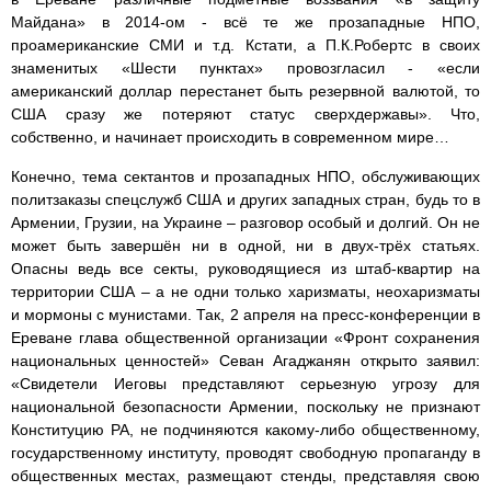
Майдана» в 2014-ом - всё те же прозападные НПО,
проамериканские СМИ и т.д. Кстати, а П.К.Робертс в своих
знаменитых «Шести пунктах» провозгласил - «если
американский доллар перестанет быть резервной валютой, то
США сразу же потеряют статус сверхдержавы». Что,
собственно, и начинает происходить в современном мире…
Конечно, тема сектантов и прозападных НПО, обслуживающих
политзаказы спецслужб США и других западных стран, будь то в
Армении, Грузии, на Украине – разговор особый и долгий. Он не
может быть завершён ни в одной, ни в двух-трёх статьях.
Опасны ведь все секты, руководящиеся из штаб-квартир на
территории США – а не одни только харизматы, неохаризматы
и мормоны с мунистами. Так, 2 апреля на пресс-конференции в
Ереване глава общественной организации «Фронт сохранения
национальных ценностей» Севан Агаджанян открыто заявил:
«Свидетели Иеговы представляют серьезную угрозу для
национальной безопасности Армении, поскольку не признают
Конституцию РА, не подчиняются какому-либо общественному,
государственному институту, проводят свободную пропаганду в
общественных местах, размещают стенды, представляя свою