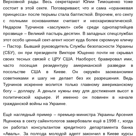
Верховной рады. Весь секретариат Юлии Тимошенко тоже
состоит в этой секте. Поговаривают, что и сама «оранжевая
принцесса» после тюрьмы стала баптисткой. Впрочем, его секту
с полными основаниями считают и неохаризматической.
Недаром Турчинов «заслужил» себе среди однопартийцев
прозвище – Великий пастырь десятин. В западных спецслужбах
этот особо ценный сект-агент носит куда более скромную кличку
– Пастор. Бывший руководитель Службы безопасности Украины
(СБУ), он при президенте Викторе Ющенко почти не скрывал
своих тесных связей с ЦРУ США. Наоборот, бравировал ими,
часто посещая резидентуру американской разведки в
посольстве США в Киеве. Он окружён заокеанскими
советниками и шагу не делает без их разрешения. Ведь
Турчинов искренне молится только главному американскому
богу – доллару. А деньги нужны ему для достижения высот в
политической карьере. И именно он повинен в начале
гражданской войны на Украине.
Ещё наглядный пример – премьер-министра Украины Арсения
Яценюка в секту сайентологов завербовали ещё в 1998 г., когда
он работал консультантом кредитного департамента банка
«Аваль». За полгода молодой адепт закончил в Киеве курсы