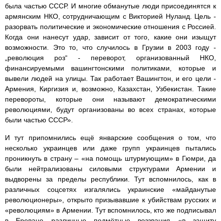
была частью СССР. И многие обманутые люди присоединятся к
армянским НКО, сотрудничающим с Викторией Нуланд. Цель -
разорвать политические и экономические отношения с Россией.
Когда они нанесут удар, зависит от того, какие они изыщут
возможности. Это то, что случилось в Грузии в 2003 году -
„революция роз“ - переворот, организованный НКО,
финансируемыми вашингтонскими политиками, которые и
вывели людей на улицы. Так работает Вашингтон, и его цели -
Армения, Киргизия и, возможно, Казахстан, Узбекистан. Такие
перевороты, которые они называют демократическими
революциями, будут организованы во всех странах, которые
были частью СССР».
И тут припомнились ещё январские сообщения о том, что
несколько украинцев или даже групп украинцев пытались
проникнуть в страну – «на помощь штурмующим» в Гюмри, да
были нейтрализованы силовыми структурами Армении и
выдворены за пределы республики. Тут вспомнилось, как в
различных соцсетях изгалялись украинские «майданутые
революционеры», открыто призывавшие к убийствам русских и
«революциям» в Армении. Тут вспомнилось, кто же подписывал
в Ереване различные подмётные воззвания «в защиту