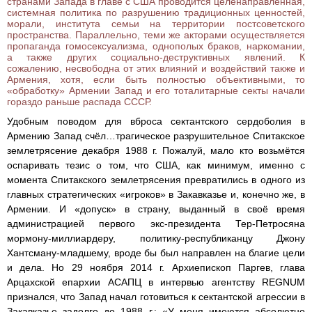
странами Запада в главе с США проводится целенаправленная,
системная политика по разрушению традиционных ценностей,
морали, института семьи на территории постсоветского
пространства. Параллельно, теми же акторами осуществляется
пропаганда гомосексуализма, однополых браков, наркомании,
а также других социально-деструктивных явлений. К
сожалению, несвободна от этих влияний и воздействий также и
Армения, хотя, если быть полностью объективными, то
«обработку» Армении Запад и его тоталитарные секты начали
гораздо раньше распада СССР.
Удобным поводом для вброса сектантского сердоболия в
Армению Запад счёл…трагическое разрушительное Спитакское
землетрясение декабря 1988 г. Пожалуй, мало кто возьмётся
оспаривать тезис о том, что США, как минимум, именно с
момента Спитакского землетрясения превратились в одного из
главных стратегических «игроков» в Закавказье и, конечно же, в
Армении. И «допуск» в страну, выданный в своё время
администрацией первого экс-президента Тер-Петросяна
мормону-миллиардеру, политику-республиканцу Джону
Хантсману-младшему, вроде бы был направлен на благие цели
и дела. Но 29 ноября 2014 г. Архиепископ Паргев, глава
Арцахской епархии АСАПЦ в интервью агентству REGNUM
признался, что Запад начал готовиться к сектантской агрессии в
Закавказье задолго до 1988 г.: «У меня имеются абсолютно