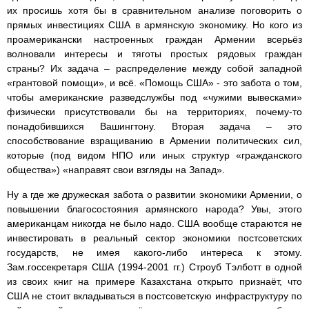
их просишь хотя бы в сравнительном анализе поговорить о
прямых инвестициях США в армянскую экономику. Но кого из
проамерикански настроенных граждан Армении всерьёз
волновали интересы и тяготы простых рядовых граждан
страны? Их задача – распределение между собой западной
«грантовой помощи», и всё. «Помощь США» - это забота о том,
чтобы американские разведслужбы под «чужими вывесками»
физически присутствовали бы на территориях, почему-то
понадобившихся Вашингтону. Вторая задача – это
способствование взращиванию в Армении политических сил,
которые (под видом НПО или иных структур «гражданского
общества») «направят свои взгляды на Запад».
Ну а где же дружеская забота о развитии экономики Армении, о
повышении благосостояния армянского народа? Увы, этого
американцам никогда не было надо. США вообще стараются не
инвестировать в реальный сектор экономики постсоветских
государств, не имея какого-либо интереса к этому.
Зам.госсекретаря США (1994-2001 гг.) Строуб Тэлботт в одной
из своих книг на примере Казахстана открыто признаёт, что
США не стоит вкладываться в постсоветскую инфраструктуру по