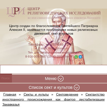
Центр создан по благословению Святейшего Патриарха
Алексия II,
занимается проблемами новых религиозных
движений, сект и культов
Тел./факс: +7-495-646-71-47
E-mail:
iriney@iriney.ru
Тел. для связи и приёма информации
8-916-005-7397 (10:00-20:00, пн-пт)
Меню
Cписок сект и культов
Главная
»
Секты и культы
»
Сектоведение
»
Сектантство
иностранного происхождения как фактор дестабилизации
Закавказья