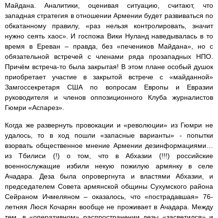
Майдана. Аналитики, оценивая ситуацию, считают, что
западная стратегия в отношении Армении будет развиваться по
обкатанному правилу, «раз нельзя контролировать, значит
нужно сеять хаос». И госпожа Вики Нуланд наведывалась в то
время в Ереван – правда, без «печеников Майдана», но с
обязательной встречей с членами ряда прозападных НПО.
Причём встреча-то была закрытая! В этом плане особый душок
приобретает участие в закрытой встрече с «майданной»
Замгоссекретаря США по вопросам Европы и Евразии
руководителя и членов оппозиционного Клуба журналистов
Гюмри «Аспарез».
Когда же развернуть провокации и «революции» из Гюмри не
удалось, то в ход пошли «запасные варианты» - попытки
взорвать общественное мнение Армении дезинформациями…
из Тбилиси (!) о том, что в Абхазии (!!!) российские
военнослужащие избили некую пожилую армянку в селе
Ачадара. Деза была опровергнута и властями Абхазии, и
председателем Совета армянской общины Сухумского района
Сейраном Ичмеляном – оказалось, что «пострадавшая» 76-
летняя Люся Кочарян вообще не проживает в Ачадара. Между
тем, в «оперативном» распространении дезы «засветился» и