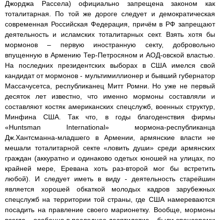
Джорджа Рассела) официально запрещена законом как
тоталитарная. По той же дороге следует и демократическая
современная Российская Федерация, причём в РФ запрещают
деятельность и исламских тоталитарных сект. Взять хотя бы
мормонов – первую иностранную секту, добровольно
впущенную в Армению Тер-Петросяном и АОД-овской властью.
На последних президентских выборах в США имелся свой
кандидат от мормонов - мультимиллионер и бывший губернатор
Массачусетса, республиканец Митт Ромни. Но уже не первый
десяток лет известно, что именно мормоны составляли и
составляют костяк американских спецслужб, военных структур,
Минфина США. Так что, в годы благоденствия фирмы
«Huntsman International» мормона-республиканца
Дж.Хантсманна-младшего в Армении, армянские власти не
мешали тоталитарной секте «ловить души» среди армянских
граждан (аккуратно и одинаково одетых юношей на улицах, по
крайней мере, Еревана хоть раз-второй мог бы встретить
любой). И следует иметь в виду - деятельность старейшин
является хорошей обкаткой молодых кадров зарубежных
спецслужб на территории той страны, где США намереваются
посадить на правление своего марионетку. Вообще, мормоны
всегда – особенно в последнее десятилетие – были спонсорами