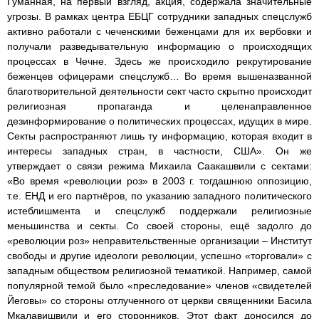
Гуманная, на первый взгляд, акция, содержала значительные
угрозы. В рамках центра ЕБЦГ сотрудники западных спецслужб
активно работали с чеченскими беженцами для их вербовки и
получали разведывательную информацию о происходящих
процессах в Чечне. Здесь же происходило рекрутирование
беженцев офицерами спецслужб… Во время вышеназванной
благотворительной деятельности сект часто скрытно происходит
религиозная пропаганда и целенаправленное
дезинформирование о политических процессах, идущих в мире.
Секты распространяют лишь ту информацию, которая входит в
интересы западных стран, в частности, США». Он же
утверждает о связи режима Михаила Саакашвили с сектами:
«Во время «революции роз» в 2003 г. тогдашнюю оппозицию,
т.е. ЕНД и его партнёров, по указанию западного политического
истеблишмента и спецслужб поддержали религиозные
меньшинства и секты. Со своей стороны, ещё задолго до
«революции роз» неправительственные организации – Институт
свободы и другие идеологи революции, успешно «торговали» с
западным обществом религиозной тематикой. Например, самой
популярной темой было «преследование» членов «свидетелей
Йеговы» со стороны отлученного от церкви священники Басила
Мкалавишвили и его сторонников. Этот факт доносился до