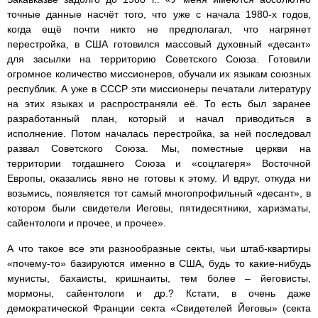
точные данные насчёт того, что уже с начала 1980-х годов,
когда ещё почти никто не предполагал, что нагрянет
перестройка, в США готовился массовый духовный «десант»
для засылки на территорию Советского Союза. Готовили
огромное количество миссионеров, обучали их языкам союзных
республик. А уже в СССР эти миссионеры печатали литературу
на этих языках и распространяли её. То есть был заранее
разработанный план, который и начал приводиться в
исполнение. Потом началась перестройка, за ней последовал
развал Советского Союза. Мы, поместные церкви на
территории тогдашнего Союза и «соцлагеря» Восточной
Европы, оказались явно не готовы к этому. И вдруг, откуда ни
возьмись, появляется тот самый многопрофильный «десант», в
котором были свидетели Иеговы, пятидесятники, харизматы,
сайентологи и прочее, и прочее».
А что такое все эти разнообразные секты, чьи штаб-квартиры
«почему-то» базируются именно в США, будь то какие-нибудь
мунисты, бахаисты, кришнаиты, тем более – йеговисты,
мормоны, сайентологи и др.? Кстати, в очень даже
демократической Франции секта «Свидетелей Йеговы» (секта