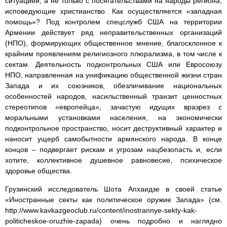
ситуацией, а не только с посягательствами на народы региона,
исповедующие христианство. Как осуществляется «западная
помощь»? Под контролем спецслужб США на территории
Армении действует ряд неправительственных организаций
(НПО), формирующих общественное мнение, благосклонное к
крайним проявлениям религиозного плюрализма, в том числе к
сектам. Деятельность подконтрольных США или Евросоюзу
НПО, направленная на унификацию общественной жизни стран
Запада и их союзников, обезличивание национальных
особенностей народов, насильственный транзит ценностных
стереотипов «европейца», зачастую идущих вразрез с
моральными установками населения, на экономически
подконтрольное пространство, носит деструктивный характер и
наносит ущерб самобытности армянского народа. В конце
концов – подвергает рискам и угрозам нацбезопасть и, если
хотите, коллективное душевное равновесие, психическое
здоровье общества.
Грузинский исследователь Шота Апхаидзе в своей статье
«Иностранные секты как политическое оружие Запада» (см.
http://www.kavkazgeoclub.ru/content/inostrannye-sekty-kak-
politicheskoe-oruzhie-zapada) очень подробно и наглядно