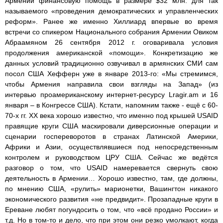
Армении финансовую помощь в размере $32 млн. для так
называемого «проведения демократических и управленческих
реформ». Ранее же именно Хиллиард впервые во время
встречи со спикером Национального собрания Армении Овиком
Абраамяном 26 сентября 2012 г. оговаривала условия
продолжения американской «помощи». Конкретизацию же
данных условий традиционно озвучивал в армянских СМИ сам
посол США Хефферн уже в январе 2013-го: «Мы стремимся,
чтобы Армения направила свои взгляды на Запад» (из
интервью проамериканскому интернет-ресурсу Lragir.am и 16
января – в Конгрессе США). Кстати, напомним также - ещё с 60-
70-х гг. XX века хорошо известно, что именно под крышей USAID
правящие круги США маскировали диверсионные операции и
сценарии госпереворотов в странах Латинской Америки,
Африки и Азии, осуществлявшиеся под непосредственным
контролем и руководством ЦРУ США. Сейчас же ведётся
разговор о том, что USAID намеревается свернуть свою
деятельность в Армении… Хорошо известно, там, где должны,
по мнению США, «рулить» марионетки, Вашингтон никакого
экономического развития «не предвидит». Прозападные круги в
Ереване любят погундосить о том, что «всё продано России» и
т.д. Но в том-то и дело, что при этом они резко умолкают, когда