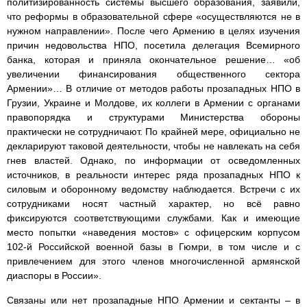
политизированность системы высшего образования, заявили,
что реформы в образовательной сфере «осуществляются не в
нужном направлении». После чего Армению в целях изучения
причин недовольства НПО, посетила делегация Всемирного
банка, которая и приняла окончательное решение… «об
увеличении финансирования общественного сектора
Армении»… В отличие от методов работы прозападных НПО в
Грузии, Украине и Молдове, их коллеги в Армении с органами
правопорядка и структурами Министерства обороны
практически не сотрудничают. По крайней мере, официально не
декларируют таковой деятельности, чтобы не навлекать на себя
гнев властей. Однако, по информации от осведомленных
источников, в реальности интерес ряда прозападных НПО к
силовым и оборонному ведомству наблюдается. Встречи с их
сотрудниками носят частный характер, но всё равно
фиксируются соответствующими службами. Как и имеющие
место попытки «наведения мостов» с офицерским корпусом
102-й Российской военной базы в Гюмри, в том числе и с
привлечением для этого членов многочисленной армянской
диаспоры в России».
Связаны или нет прозападные НПО Армении и сектанты – в