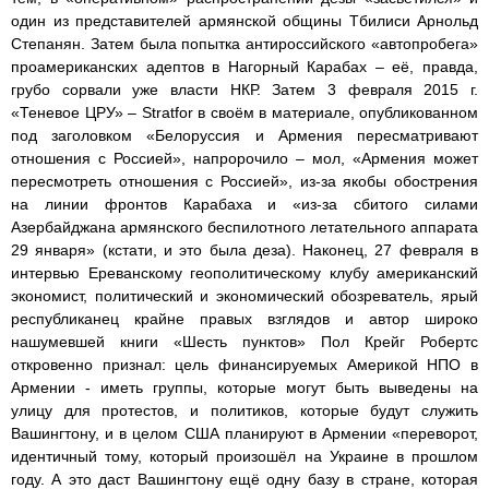
один из представителей армянской общины Тбилиси Арнольд
Степанян. Затем была попытка антироссийского «автопробега»
проамериканских адептов в Нагорный Карабах – её, правда,
грубо сорвали уже власти НКР. Затем 3 февраля 2015 г.
«Теневое ЦРУ» – Stratfor в своём в материале, опубликованном
под заголовком «Белоруссия и Армения пересматривают
отношения с Россией», напророчило – мол, «Армения может
пересмотреть отношения с Россией», из-за якобы обострения
на линии фронтов Карабаха и «из-за сбитого силами
Азербайджана армянского беспилотного летательного аппарата
29 января» (кстати, и это была деза). Наконец, 27 февраля в
интервью Ереванскому геополитическому клубу американский
экономист, политический и экономический обозреватель, ярый
республиканец крайне правых взглядов и автор широко
нашумевшей книги «Шесть пунктов» Пол Крейг Робертс
откровенно признал: цель финансируемых Америкой НПО в
Армении - иметь группы, которые могут быть выведены на
улицу для протестов, и политиков, которые будут служить
Вашингтону, и в целом США планируют в Армении «переворот,
идентичный тому, который произошёл на Украине в прошлом
году. А это даст Вашингтону ещё одну базу в стране, которая