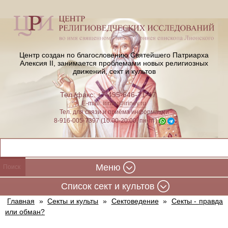
Центр создан по благословению Святейшего Патриарха
Алексия II,
занимается проблемами новых религиозных
движений, сект и культов
Тел./факс: +7-495-646-71-47
E-mail:
iriney@iriney.ru
Тел. для связи и приёма информации
8-916-005-7397 (10:00-20:00, пн-пт)
Меню
Cписок сект и культов
Главная
»
Секты и культы
»
Сектоведение
»
Секты - правда
или обман?