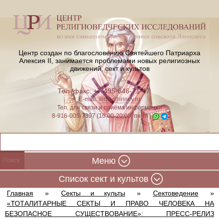
Центр создан по благословению Святейшего Патриарха
Алексия II,
занимается проблемами новых религиозных
движений, сект и культов
Тел./факс: +7-495-646-71-47
E-mail:
iriney@iriney.ru
Тел. для связи и приёма информации
8-916-005-7397 (10:00-20:00, пн-пт)
Меню
Cписок сект и культов
Главная
»
Секты и культы
»
Сектоведение
»
«ТОТАЛИТАРНЫЕ СЕКТЫ И ПРАВО ЧЕЛОВЕКА НА
БЕЗОПАСНОЕ СУЩЕСТВОВАНИЕ»: ПРЕСС-РЕЛИЗ