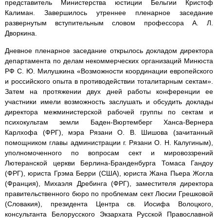
представитель Министерства юстиции Бельгии Кристоф
Калиман. Завершилось утреннее пленарное заседание
развернутым вступительным словом профессора А. Л.
Дворкина.
Дневное пленарное заседание открылось докладом директора
департамента по делам некоммерческих организаций Минюста
РФ С. Ю. Милушкина «Возможности координации европейского
и российского опыта в противодействии тоталитарным сектам».
Затем на протяжении двух дней работы конференции ее
участники имели возможность заслушать и обсудить доклады
директора межминистерской рабочей группы по сектам и
психокультам земли Баден-Вюртемберг Ханса-Вернера
Карлхофа (ФРГ), мэра Рязани О. В. Шишова (зачитанный
помощником главы администрации г. Рязани О. Н. Калугиным),
уполномоченного по вопросам сект и мировоззрений
Лютеранской церкви Берлина-Бранденбурга Томаса Гандоу
(ФРГ), юриста Грэма Берри (США), юриста Жана Пьера Жогла
(Франция), Михаэля Дребинга (ФРГ), заместителя директора
правительственного бюро по проблемам сект Люсии Грешковой
(Словакия), президента Центра св. Иосифа Волоцкого,
консультанта Белорусского Экзархата Русской Православной