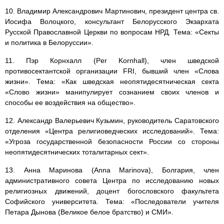
10. Владимир Александрович Мартинович, президент центра св.
Иосифа Волоцкого, консультант Белорусского Экзархата
Русской Православной Церкви по вопросам НРД. Тема: «Секты
и политика в Белоруссии».
11. Пэр Корнхалл (Per Kornhall), член шведской
противосектантской организации FRI, бывший член «Слова
жизни». Тема: «Как шведская неопятидесятническая секта
«Слово жизни» манипулирует сознанием своих членов и
способы ее воздействия на общество».
12. Александр Валерьевич Кузьмин, руководитель Саратовского
отделения «Центра религиоведческих исследований». Тема:
«Угроза государственной безопасности России со стороны
неопятидесятнических тоталитарных сект».
13. Анна Маринова (Anna Marinova), Болгария, член
административного совета Центра по исследованию новых
религиозных движений, доцент богословского факультета
Софийского университета. Тема: «Последователи учителя
Петара Дынова (Великое белое братство) и СМИ».