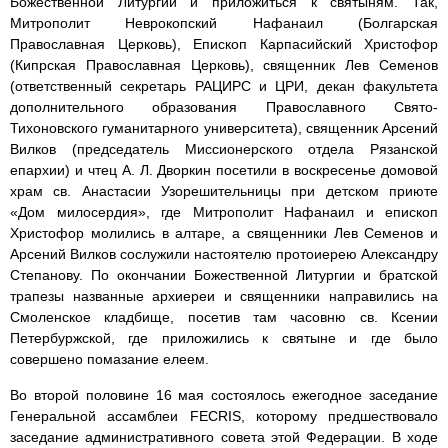
Божественной Литургии и приложиться к святыням. Так,
Митрополит Неврокопский Нафанаил (Болгарская
Православная Церковь), Епископ Карпасийский Христофор
(Кипрская Православная Церковь), священник Лев Семенов
(ответственный секретарь РАЦИРС и ЦРИ, декан факультета
дополнительного образования Православного Свято-
Тихоновского гуманитарного университета), священник Арсений
Вилков (председатель Миссионерского отдела Рязанской
епархии) и чтец А. Л. Дворкин посетили в воскресенье домовой
храм св. Анастасии Узорешительницы при детском приюте
«Дом милосердия», где Митрополит Нафанаил и епископ
Христофор молились в алтаре, а священники Лев Семенов и
Арсений Вилков сослужили настоятелю протоиерею Александру
Степанову. По окончании Божественной Литургии и братской
трапезы названные архиереи и священники направились на
Смоленское кладбище, посетив там часовню св. Ксении
Петербуржской, где приложились к святыне и где было
совершено помазание елеем.
Во второй половине 16 мая состоялось ежегодное заседание
Генеральной ассамблеи FECRIS, которому предшествовало
заседание административного совета этой Федерации. В ходе