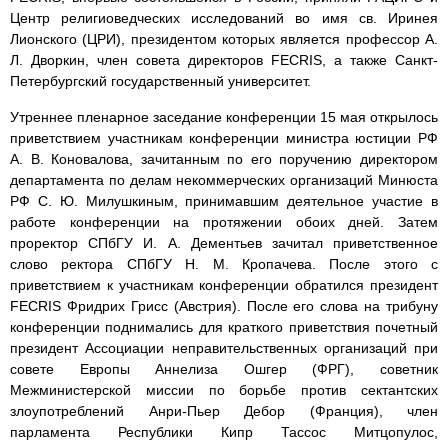
Центр религиоведческих исследований во имя св. Иринея
Лионского (ЦРИ), президентом которых является профессор А.
Л. Дворкин, член совета директоров FECRIS, а также Санкт-
Петербургский государственный университет.
Утреннее пленарное заседание конференции 15 мая открылось
приветствием участникам конференции министра юстиции РФ
А. В. Коновалова, зачитанным по его поручению директором
департамента по делам некоммерческих организаций Минюста
РФ С. Ю. Милушкиным, принимавшим деятельное участие в
работе конференции на протяжении обоих дней. Затем
проректор СПбГУ И. А. Дементьев зачитал приветственное
слово ректора СПбГУ Н. М. Кропачева. После этого с
приветствием к участникам конференции обратился президент
FECRIS Фридрих Грисс (Австрия). После его слова на трибуну
конференции поднимались для краткого приветствия почетный
президент Ассоциации неправительственных организаций при
совете Европы Аннелиза Ошгер (ФРГ), советник
Межминистерской миссии по борьбе против сектантских
злоупотреблений Анри-Пьер Дебор (Франция), член
парламента Республики Кипр Тассос Митцопулос,