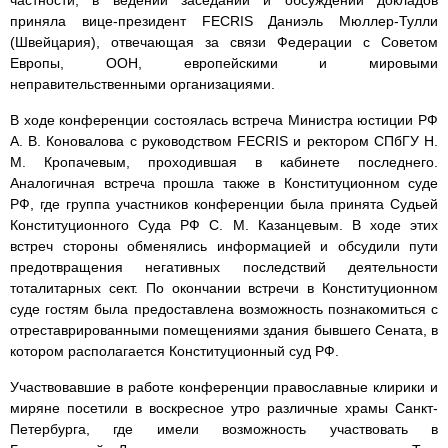
частности, в ведении заседаний и обсуждении докладов
приняла вице-президент FECRIS Даниэль Мюллер-Тулли
(Швейцария), отвечающая за связи Федерации с Советом
Европы, ООН, европейскими и мировыми
неправительственными организациями.
В ходе конференции состоялась встреча Министра юстиции РФ
А. В. Коновалова с руководством FECRIS и ректором СПбГУ Н.
М. Кропачевым, проходившая в кабинете последнего.
Аналогичная встреча прошла также в Конституционном суде
РФ, где группа участников конференции была принята Судьей
Конституционного Суда РФ С. М. Казанцевым. В ходе этих
встреч стороны обменялись информацией и обсудили пути
предотвращения негативных последствий деятельности
тоталитарных сект. По окончании встречи в Конституционном
суде гостям была предоставлена возможность познакомиться с
отреставрированными помещениями здания бывшего Сената, в
котором располагается Конституционный суд РФ.
Участвовавшие в работе конференции православные клирики и
миряне посетили в воскресное утро различные храмы Санкт-
Петербурга, где имели возможность участвовать в