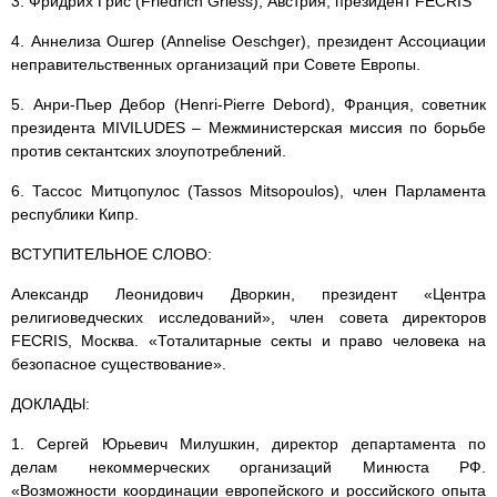
3. Фридрих Грис (Friedrich Griess), Австрия, президент FECRIS
4. Аннелиза Ошгер (Annelise Oeschger), президент Ассоциации
неправительственных организаций при Совете Европы.
5. Анри-Пьер Дебор (Henri-Pierre Debord), Франция, советник
президента MIVILUDES – Межминистерская миссия по борьбе
против сектантских злоупотреблений.
6. Тассос Митцопулос (Tassos Mitsopoulos), член Парламента
республики Кипр.
ВСТУПИТЕЛЬНОЕ СЛОВО:
Александр Леонидович Дворкин, президент «Центра
религиоведческих исследований», член совета директоров
FECRIS, Москва. «Тоталитарные секты и право человека на
безопасное существование».
ДОКЛАДЫ:
1. Сергей Юрьевич Милушкин, директор департамента по
делам некоммерческих организаций Минюста РФ.
«Возможности координации европейского и российского опыта