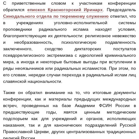
С приветственным словом к участникам конференции
обратился
епископ Красногорский Иринарх
. Председатель
Синодального отдела по тюремному служению
отметил, что
в учреждениях уголовно-исполнительной системы
проповедники радикального ислама находят условия,
благоприятствующие их деятельности: религиозное невежество
и необразованность, психологическую подавленность
заключенного, сходство диктаторских постулатов
псевдорелигиозного экстремизма с идеологией криминального
мира, а иногда и некоторые бытовые выгоды при вступлении в
ряды неоязычников или радикальных исламистов. При этом, по
его словам, нередки случаи перехода в радикальный ислам лиц
славянской национальности.
Также он обратил внимание на то, что итоговые документы
конференции, как и материалы предыдущих международных
встреч, проведенных на базе Академии ФСИН России в
предшествующие годы, явятся ценным методическим
подспорьем как для учреждений и органов, исполняющих
наказания, так и для канонических подразделений Русской
Православной Церкви, других централизованных традиционных
религий России.