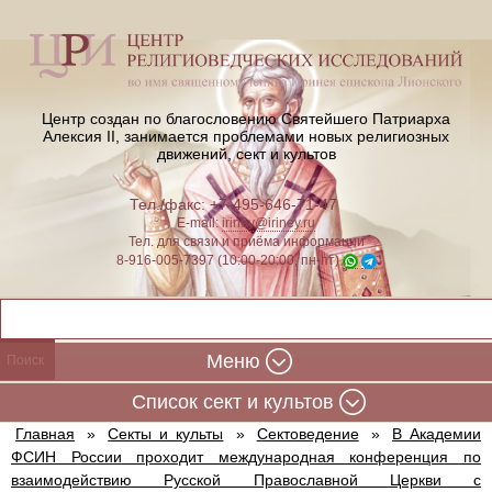
Центр создан по благословению Святейшего Патриарха
Алексия II,
занимается проблемами новых религиозных
движений, сект и культов
Тел./факс: +7-495-646-71-47
E-mail:
iriney@iriney.ru
Тел. для связи и приёма информации
8-916-005-7397 (10:00-20:00, пн-пт)
Меню
Cписок сект и культов
Главная
»
Секты и культы
»
Сектоведение
»
В Академии
ФСИН России проходит международная конференция по
взаимодействию Русской Православной Церкви с