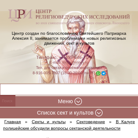
Центр создан по благословению Святейшего Патриарха
Алексия II,
занимается проблемами новых религиозных
движений, сект и культов
Тел./факс: +7-495-646-71-47
E-mail:
iriney@iriney.ru
Тел. для связи и приёма информации
8-916-005-7397 (10:00-20:00, пн-пт)
Меню
Cписок сект и культов
Главная
»
Секты и культы
»
Сектоведение
»
В Калуге
полицейские обсудили вопросы сектанской деятельности