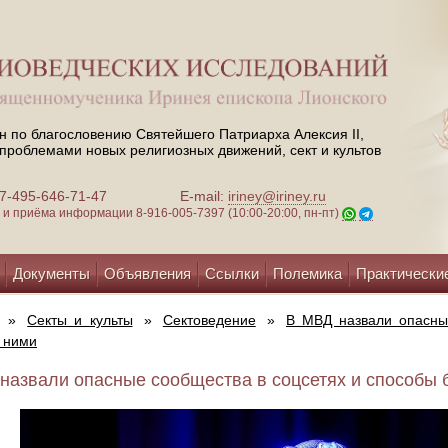
н по благословению Святейшего Патриарха Алексия II,
проблемами новых религиозных движений, сект и культов
 +7-495-646-71-47
E-mail:
iriney@iriney.ru
зи и приёма информации
8-916-005-7397 (10:00-20:00, пн-пт)
Документы
Объявления
Ссылки
Полемика
Практически
»
Секты и культы
»
Сектоведение
»
В МВД назвали опасны
 ними
назвали опасные сообщества в соцсетях и способы б