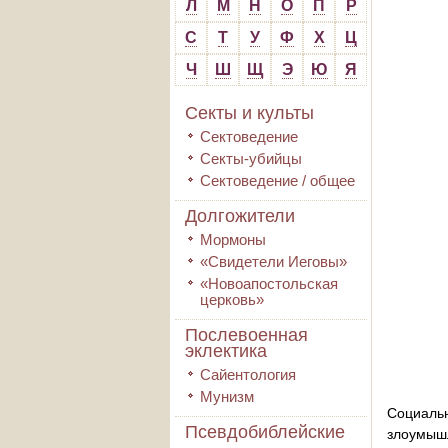
Л
М
Н
О
П
Р
С
Т
У
Ф
Х
Ц
Ч
Ш
Щ
Э
Ю
Я
Секты и культы
Сектоведение
Секты-убийцы
Сектоведение / общее
Долгожители
Мормоны
«Свидетели Иеговы»
«Новоапостольская
церковь»
Послевоенная
эклектика
Сайентология
Мунизм
Социаль
Псевдобиблейские
злоумыш