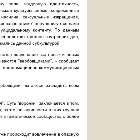
у пола, гендерную идентичность,
нской культуры аниме, современные
насилие, сексуальные извращения,
кровавое аниме" популяризуется даже
суицидальному контенту. По данным
шеннолетних органов внутренних дел,
кались данной субкультурой.
ляется вовлечение все новых и новых
ываются "вербовщиками", - сообщает
м информационно-коммуникационных
ербовщики пытаются завладеть всем
". Суть "воронки" заключается в том,
, затем по активности в этих группах
я в тематическое сообщество с более
 уже происходит вовлечение в опасную