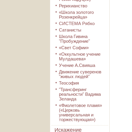
Рерихианство
«Школа золотого
Розенкрейца»
СИСТЕМА Рябко
Сатанисты
Школа Гивина
"Пробуждение"
«Свет Софии»
«Оккультное учение
Мулдашева»
Учение А.Свияша
Движение суверенов
"живых людей"
Теософия
"Трансферинг
реальности" Вадима
Зеланда
«Фиолетовое пламя»
(«Церковь
универсальная и
торжествующая»)
Искажение