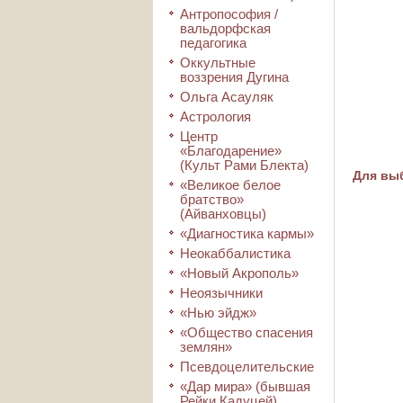
Антропософия /
вальдорфская
педагогика
Оккультные
воззрения Дугина
Ольга Асауляк
Астрология
Центр
«Благодарение»
(Культ Рами Блекта)
Для выб
«Великое белое
братство»
(Айванховцы)
«Диагностика кармы»
Неокаббалистика
«Новый Акрополь»
Неоязычники
«Нью эйдж»
«Общество спасения
землян»
Псевдоцелительские
«Дар мира» (бывшая
Рейки Кадуцей)