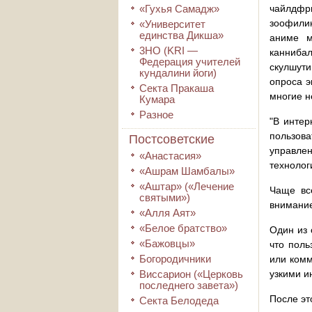
«Гухья Самадж»
чайлдфр
зоофили
«Университет
единства Дикша»
аниме м
3HO (KRI ―
каннибал
Федерация учителей
скулшут
кундалини йоги)
опроса э
Секта Пракаша
многие н
Кумара
Разное
"В интер
пользова
Постсоветские
управле
«Анастасия»
технолог
«Ашрам Шамбалы»
«Аштар» («Лечение
Чаще вс
святыми»)
внимание
«Алля Аят»
«Белое братство»
Один из 
«Бажовцы»
что поль
Богородичники
или комм
Виссарион («Церковь
узкими и
последнего завета»)
После эт
Секта Белодеда