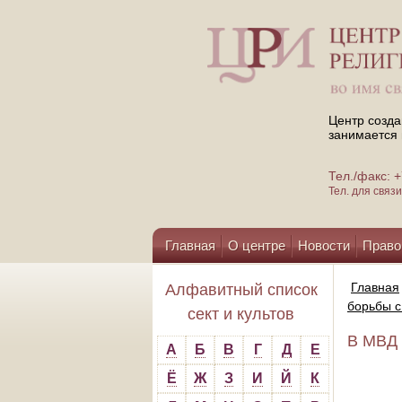
Центр созда
занимается 
Тел./факс:
Тел. для свя
Главная
О центре
Новости
Право
Помощь центру
Главная
Алфавитный список
борьбы с
сект и культов
В МВД 
А
Б
В
Г
Д
Е
Ё
Ж
З
И
Й
К