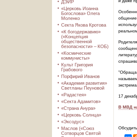
и даже п
ДЭИР
«Церковь Иоанна
Особенно
Богослова» Олега
Моленко
общение
использ
Секта Якова Кротова
реально
«К богодержавию»
(«Концепция
общественной
Родител
безопасности» – КОБ)
сообщен
«Космические
литерату
коммунисты»
спрашива
Культ Григория
Грабового
"Обращай
Порфирий Иванов
называе
«Академия развития»
экстрема
Светланы Пеуновой
«Радастея»
17 декаб
«Секта Адамитов»
В МВД н
«Страна Анура»
«Церковь Солнца»
«Эксодус»
Обсудить
Маслов («Союз
Сотворцов Святой