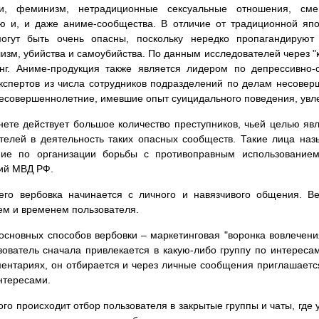
и, феминизм, нетрадиционные сексуальные отношения, смен
ю и, и даже аниме-сообщества. В отличие от традиционной япо
огут быть очень опасны, поскольку нередко пропагандируют 
изм, убийства и самоубийства. По данным исследователей через "
инг. Аниме-продукция также является лидером по депрессивно-
кспертов из числа сотрудников подразделений по делам несовер
есовершеннолетние, имевшие опыт суицидального поведения, увле
нете действует большое количество преступников, чьей целью яв
телей в деятельность таких опасных сообществ. Такие лица наз
ние по организации борьбы с противоправным использование
ий МВД РФ.
его вербовка начинается с личного и навязчивого общения. В
м и временем пользователя.
основных способов вербовки – маркетинговая "воронка вовлечения
зователь сначала привлекается в какую-либо группу по интересам
ентариях, он отбирается и через личные сообщения приглашаетс
нтересами.
ого происходит отбор пользователя в закрытые группы и чаты, где