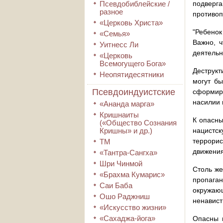
Псевдобиблейские /
подверг
разное
противо
«Церковь Христа»
"Ребенок
«Семья»
Важно, ч
Уитнесс Ли
деятельн
«Церковь
Всемогущего Бога»
Деструкт
Неопятидесятники
могут б
Псевдоиндуистские
сформиро
насилии 
«Ананда марга»
Кришнаиты
К опасны
(«Общество Сознания
Кришны» и др.)
нацистс
террорис
ТМ
движения
«Тантра-Сангха»
Шри Чинмой
Столь же
«Брахма Кумарис»
пропаган
Саи Баба
окружаю
Ошо Раджниш
ненавист
«Искусство жизни»
«Сахаджа-йога»
Опасны и