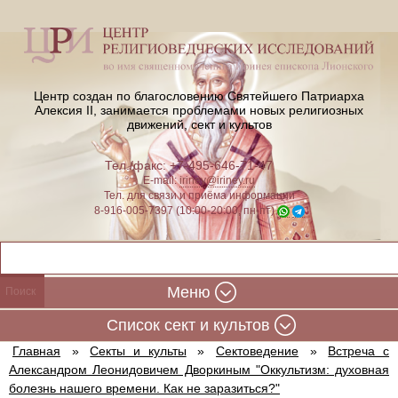
Центр создан по благословению Святейшего Патриарха
Алексия II,
занимается проблемами новых религиозных
движений, сект и культов
Тел./факс: +7-495-646-71-47
E-mail:
iriney@iriney.ru
Тел. для связи и приёма информации
8-916-005-7397 (10:00-20:00, пн-пт)
Меню
Cписок сект и культов
Главная
»
Секты и культы
»
Сектоведение
»
Встреча с
Александром Леонидовичем Дворкиным "Оккультизм: духовная
болезнь нашего времени. Как не заразиться?"