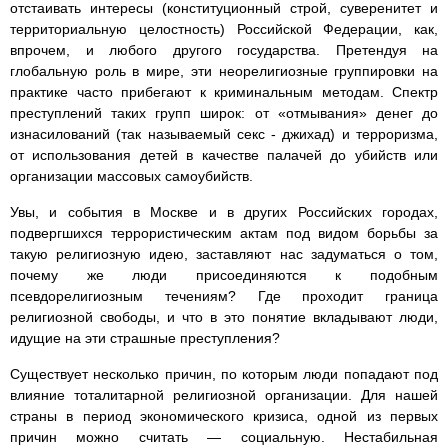
отстаивать интересы (конституционный строй, суверенитет и
территориальную целостность) Российской Федерации, как,
впрочем, и любого другого государства. Претендуя на
глобальную роль в мире, эти неорелигиозные группировки на
практике часто прибегают к криминальным методам. Спектр
преступлений таких групп широк: от «отмывания» денег до
изнасилований (так называемый секс - джихад) и терроризма,
от использования детей в качестве палачей до убийств или
организации массовых самоубийств.
Увы, и события в Москве и в других Российских городах,
подвергшихся террористическим актам под видом борьбы за
такую религиозную идею, заставляют нас задуматься о том,
почему же люди присоединяются к подобным
псевдорелигиозным течениям? Где проходит граница
религиозной свободы, и что в это понятие вкладывают люди,
идущие на эти страшные преступления?
Существует несколько причин, по которым люди попадают под
влияние тоталитарной религиозной организации. Для нашей
страны в период экономического кризиса, одной из первых
причин можно считать — социальную. Нестабильная