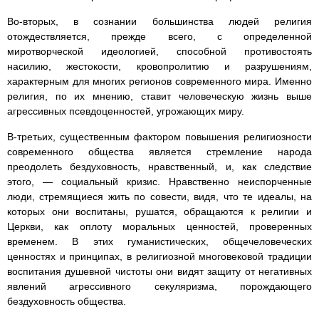
Во-вторых, в сознании большинства людей религия
отождествляется, прежде всего, с определенной
миротворческой идеологией, способной противостоять
насилию, жестокости, кровопролитию и разрушениям,
характерным для многих регионов современного мира. Именно
религия, по их мнению, ставит человеческую жизнь выше
агрессивных псевдоценностей, угрожающих миру.
В-третьих, существенным фактором повышения религиозности
современного общества является стремление народа
преодолеть бездуховность, нравственный, и, как следствие
этого, — социальный кризис. Нравственно неиспорченные
люди, стремящиеся жить по совести, видя, что те идеалы, на
которых они воспитаны, рушатся, обращаются к религии и
Церкви, как оплоту моральных ценностей, проверенных
временем. В этих гуманистических, общечеловеческих
ценностях и принципах, в религиозной многовековой традиции
воспитания душевной чистоты они видят защиту от негативных
явлений агрессивного секуляризма, порождающего
бездуховность общества.