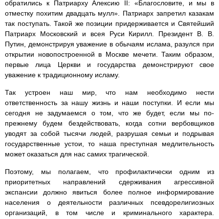
обратились к Патриарху Алексию II: «Благословите, и мы в
отместку похитим двадцать мулл». Патриарх запретил казакам
так поступать. Такой же позиции придерживается и Святейший
Патриарх Московский и всея Руси Кирилл. Президент В. В.
Путин, демонстрируя уважение в обычаям ислама, разулся при
открытии новопостроенной в Москве мечети. Таким образом,
первые лица Церкви и государства демонстрируют свое
уважение к традиционному исламу.
Так устроен наш мир, что нам необходимо нести
ответственность за нашу жизнь и наши поступки. И если мы
сегодня не задумаемся о том, что же будет, если мы по-
прежнему будем бездействовать, когда сотни вербовщиков
уводят за собой тысячи людей, разрушая семьи и подрывая
государственные устои, то наша преступная медлительность
может оказаться для нас самих трагической.
Поэтому, мы полагаем, что профилактически одним из
приоритетных направлений сдерживания агрессивной
экспансии должно явиться более полное информирование
населения о деятельности различных псевдорелигиозных
организаций, в том числе и криминального характера.