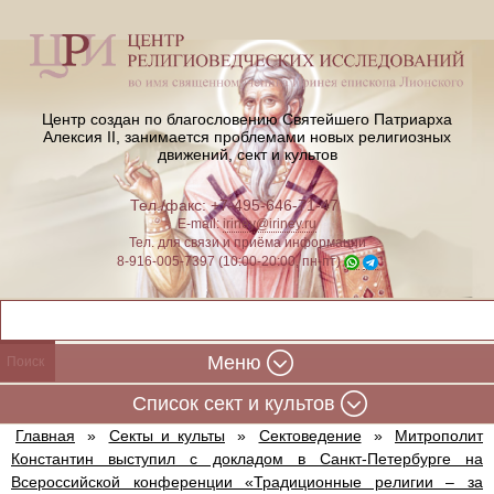
Центр создан по благословению Святейшего Патриарха
Алексия II,
занимается проблемами новых религиозных
движений, сект и культов
Тел./факс: +7-495-646-71-47
E-mail:
iriney@iriney.ru
Тел. для связи и приёма информации
8-916-005-7397 (10:00-20:00, пн-пт)
Меню
Cписок сект и культов
Главная
»
Секты и культы
»
Сектоведение
»
Митрополит
Константин выступил с докладом в Санкт-Петербурге на
Всероссийской конференции «Традиционные религии – за