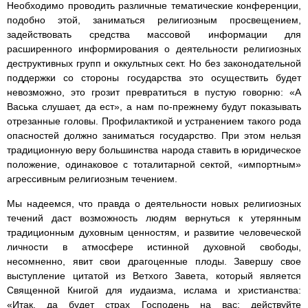
Необходимо проводить различные тематические конференции,
подобно этой, заниматься религиозным просвещением,
задействовать средства массовой информации для
расширенного информирования о деятельности религиозных
деструктивных групп и оккультных сект. Но без законодательной
поддержки со стороны государства это осуществить будет
невозможно, это грозит превратиться в пустую говорню: «А
Васька слушает, да ест», а нам по-прежнему будут показывать
отрезанные головы. Профилактикой и устранением такого рода
опасностей должно заниматься государство. При этом нельзя
традиционную веру большинства народа ставить в юридическое
положение, одинаковое с тоталитарной сектой, «импортным»
агрессивным религиозным течением.
Мы надеемся, что правда о деятельности новых религиозных
течений даст возможность людям вернуться к утерянным
традиционным духовным ценностям, и развитие человеческой
личности в атмосфере истинной духовной свободы,
несомненно, явит свои драгоценные плоды. Завершу свое
выступление цитатой из Ветхого Завета, который является
Священной Книгой для иудаизма, ислама и христианства:
«Итак, да будет страх Господень на вас: действуйте