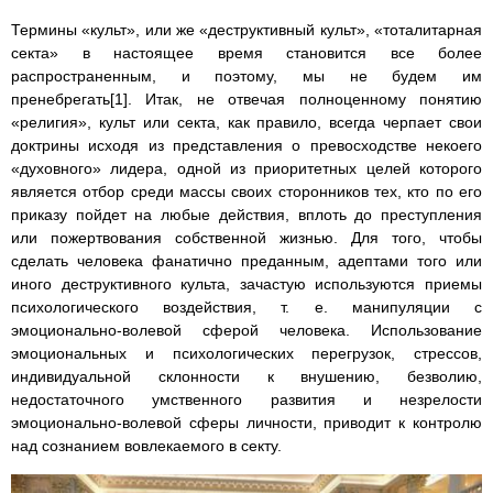
Термины «культ», или же «деструктивный культ», «тоталитарная
секта» в настоящее время становится все более
распространенным, и поэтому, мы не будем им
пренебрегать[1]. Итак, не отвечая полноценному понятию
«религия», культ или секта, как правило, всегда черпает свои
доктрины исходя из представления о превосходстве некоего
«духовного» лидера, одной из приоритетных целей которого
является отбор среди массы своих сторонников тех, кто по его
приказу пойдет на любые действия, вплоть до преступления
или пожертвования собственной жизнью. Для того, чтобы
сделать человека фанатично преданным, адептами того или
иного деструктивного культа, зачастую используются приемы
психологического воздействия, т. е. манипуляции с
эмоционально-волевой сферой человека. Использование
эмоциональных и психологических перегрузок, стрессов,
индивидуальной склонности к внушению, безволию,
недостаточного умственного развития и незрелости
эмоционально-волевой сферы личности, приводит к контролю
над сознанием вовлекаемого в секту.