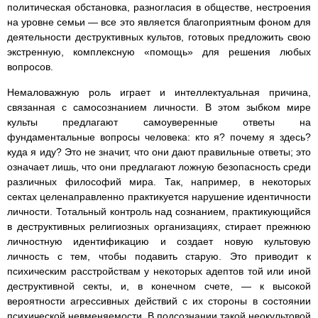
политическая обстановка, разногласия в обществе, нестроения
на уровне семьи — все это является благоприятным фоном для
деятельности деструктивных культов, готовых предложить свою
экстренную, комплексную «помощь» для решения любых
вопросов.
Немаловажную роль играет и интеллектуальная причина,
связанная с самосознанием личности. В этом зыбком мире
культы предлагают самоуверенные ответы на
фундаментальные вопросы человека: кто я? почему я здесь?
куда я иду? Это не значит, что они дают правильные ответы; это
означает лишь, что они предлагают ложную безопасность среди
различных философий мира. Так, например, в некоторых
сектах целенаправленно практикуется нарушение идентичности
личности. Тотальный контроль над сознанием, практикующийся
в деструктивных религиозных организациях, стирает прежнюю
личностную идентификацию и создает новую культовую
личность с тем, чтобы подавить старую. Это приводит к
психическим расстройствам у некоторых адептов той или иной
деструктивной секты, и, в конечном счете, — к высокой
вероятности агрессивных действий с их стороны в состоянии
психической невменяемости. В подсознании такой неокультовой