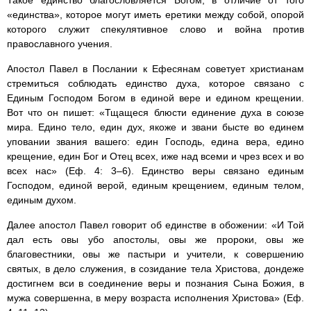
Такое единство благословляется Богом, в отличие от того
«единства», которое могут иметь еретики между собой, опорой
которого служит спекулятивное слово и война против
православного учения.
Апостол Павел в Послании к Ефесянам советует христианам
стремиться соблюдать единство духа, которое связано с
Единым Господом Богом в единой вере и едином крещении.
Вот что он пишет: «Тщащеся блюсти единение духа в союзе
мира. Едино тело, един дух, якоже и звани бысте во единем
уповании звания вашего: един Господь, едина вера, едино
крещение, един Бог и Отец всех, иже над всеми и чрез всех и во
всех нас» (Еф. 4: 3–6). Единство веры связано единым
Господом, единой верой, единым крещением, единым телом,
единым духом.
Далее апостол Павел говорит об единстве в обожении: «И Той
дал есть овы убо апостолы, овы же пророки, овы же
благовестники, овы же пастыри и учители, к совершению
святых, в дело служения, в созидание тела Христова, дондеже
достигнем вси в соединение веры и познания Сына Божия, в
мужа совершенна, в меру возраста исполнения Христова» (Еф.