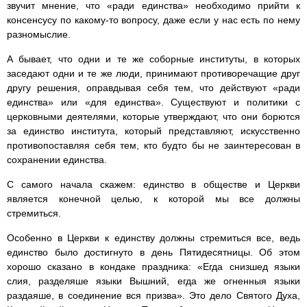
звучит мнение, что «ради единства» необходимо прийти к
консенсусу по какому-то вопросу, даже если у нас есть по нему
разномыслие.
А бывает, что одни и те же соборные институты, в которых
заседают одни и те же люди, принимают противоречащие друг
другу решения, оправдывая себя тем, что действуют «ради
единства» или «для единства». Существуют и политики с
церковными деятелями, которые утверждают, что они борются
за единство института, который представляют, искусственно
противопоставляя себя тем, кто будто бы не заинтересован в
сохранении единства.
С самого начала скажем: единство в обществе и Церкви
является конечной целью, к которой мы все должны
стремиться.
Особенно в Церкви к единству должны стремиться все, ведь
единство было достигнуто в день Пятидесятницы. Об этом
хорошо сказано в кондаке праздника: «Егда снизшед языки
слия, разделяше языки Вышний, егда же огненныя языки
раздаяше, в соединение вся призва». Это дело Святого Духа,