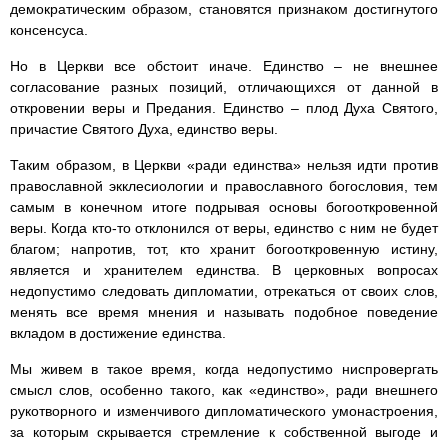
демократическим образом, становятся признаком достигнутого
консенсуса.
Но в Церкви все обстоит иначе. Единство – не внешнее
согласование разных позиций, отличающихся от данной в
откровении веры и Предания. Единство – плод Духа Святого,
причастие Святого Духа, единство веры.
Таким образом, в Церкви «ради единства» нельзя идти против
православной экклесиологии и православного богословия, тем
самым в конечном итоге подрывая основы богооткровенной
веры. Когда кто-то отклонился от веры, единство с ним не будет
благом; напротив, тот, кто хранит богооткровенную истину,
является и хранителем единства. В церковных вопросах
недопустимо следовать дипломатии, отрекаться от своих слов,
менять все время мнения и называть подобное поведение
вкладом в достижение единства.
Мы живем в такое время, когда недопустимо ниспровергать
смысл слов, особенно такого, как «единство», ради внешнего
рукотворного и изменчивого дипломатического умонастроения,
за которым скрывается стремление к собственной выгоде и