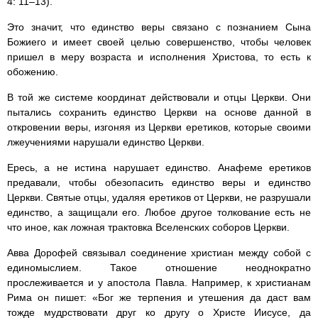
4: 11–13).
Это значит, что единство веры связано с познанием Сына
Божиего и имеет своей целью совершенство, чтобы человек
пришел в меру возраста и исполнения Христова, то есть к
обожению.
В той же системе координат действовали и отцы Церкви. Они
пытались сохранить единство Церкви на основе данной в
откровении веры, изгоняя из Церкви еретиков, которые своими
лжеучениями нарушали единство Церкви.
Ересь, а не истина нарушает единство. Анафеме еретиков
предавали, чтобы обезопасить единство веры и единство
Церкви. Святые отцы, удаляя еретиков от Церкви, не разрушали
единство, а защищали его. Любое другое толкование есть не
что иное, как ложная трактовка Вселенских соборов Церкви.
Авва Дорофей связывал соединение христиан между собой с
единомыслием. Такое отношение неоднократно
прослеживается и у апостола Павла. Например, к христианам
Рима он пишет: «Бог же терпения и утешения да даст вам
тожде мудрствовати друг ко другу о Христе Иисусе, да