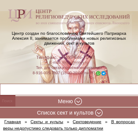
Центр создан по благословению Святейшего Патриарха
Алексия II,
занимается проблемами новых религиозных
движений, сект и культов
Тел./факс: +7-495-646-71-47
E-mail:
iriney@iriney.ru
Тел. для связи и приёма информации
8-916-005-7397 (10:00-20:00, пн-пт)
Меню
Cписок сект и культов
Главная
»
Секты и культы
»
Сектоведение
»
В вопросах
веры недопустимо следовать только дипломатии