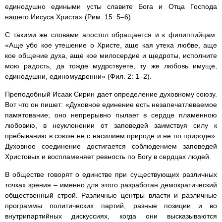
единодушно едиными усты славите Бога и Отца Господа
нашего Иисуса Христа» (Рим. 15: 5–6).
С такими же словами апостол обращается и к филиппийцам:
«Аще убо кое утешение о Христе, аще кая утеха любве, аще
кое общение духа, аще кое милосердие и щедроты, исполните
мою радость, да тожде мудрствуете, ту же любовь имуще,
единодушни, единомудренни» (Фил. 2: 1–2).
Преподобный Исаак Сирин дает определение духовному союзу.
Вот что он пишет: «Духовное единение есть незапечатлеваемое
памятование; оно непрерывно пылает в сердце пламенною
любовию, в неуклонении от заповедей заимствуя силу к
пребыванию в союзе не с насилием природе и не по природе».
Духовное соединение достигается соблюдением заповедей
Христовых и воспламеняет ревность по Богу в сердцах людей.
В обществе говорят о единстве при существующих различных
точках зрения – именно для этого разработан демократический
общественный строй. Различные центры власти и различные
программы политических партий, разные позиции и во
внутрипартийных дискуссиях, когда они высказываются