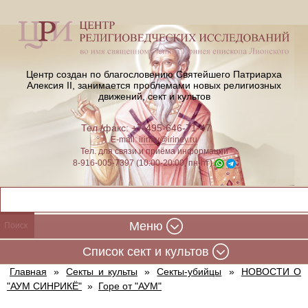
Центр создан по благословению Святейшего Патриарха
Алексия II,
занимается проблемами новых религиозных
движений, сект и культов
Тел./факс: +7-495-646-71-47
E-mail:
iriney@iriney.ru
Тел. для связи и приёма информации
8-916-005-7397 (10:00-20:00, пн-пт)
Меню
Cписок сект и культов
Главная
»
Секты и культы
»
Секты-убийцы
»
НОВОСТИ О
"АУМ СИНРИКЁ"
»
Горе от "АУМ"