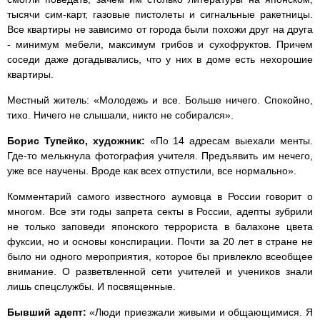
тысячи сим-карт, газовые пистолеты и сигнальные ракетницы.
Все квартиры не зависимо от города были похожи друг на друга
- минимум мебели, максимум грибов и сухофруктов. Причем
соседи даже догадывались, что у них в доме есть нехорошие
квартиры.
Местный житель: «Молодежь и все. Больше ничего. Спокойно,
тихо. Ничего не слышали, никто не собирался».
Борис Тупейко, художник:
«По 14 адресам выехали менты.
Где-то мелькнула фотография учителя. Предъявить им нечего,
уже все научены. Вроде как всех отпустили, все нормально».
Комментарий самого известного аумовца в России говорит о
многом. Все эти годы запрета секты в России, адепты зубрили
не только заповеди японского террориста в балахоне цвета
фуксии, но и основы конспирации. Почти за 20 лет в стране не
было ни одного мероприятия, которое бы привлекло всеобщее
внимание. О разветвленной сети учителей и учеников знали
лишь спецслужбы. И посвященные.
Бывший адепт:
«Люди приезжали живыми и общающимися. Я