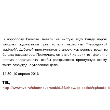
В аэропорту Внуково вывели на чистую воду банду воров,
которую журналисты уже успели окрестить "чемоданной
мафией". Добычей преступников становились ценные вещи из
багажа пассажиров. Примечателен в этой истории тот факт, что
против оперативника, якобы раскрывшего преступную схему,
также возбуждено уголовное дело...
14:30, 10 апреля 2016
ТВЦ
http://www.tvc.ru/channel/brand/id/24/show/episodes/episode_i