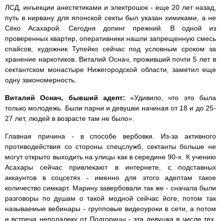
ЛСД, инъекции анестетиками и электрошок - еще 20 лет назад,
путь в нирвану для японской секты был указан химиками, а не
Сёко Асахарой. Сегодня допинг прежний. В одной из
проверенных квартир, оперативники нашли запрещенную смесь
спайсов, художник Тупейко сейчас под условным сроком за
хранение наркотиков. Виталий Оснач, проживший почти 5 лет в
сектантском монастыре Нижегородской области, заметил еще
одну закономерность.
Виталий Оснач, бывший адепт:
«Удивило, что это была
только молодежь. Были парни и девушки начиная от 18 и до 25-
27 лет, людей в возрасте там не было».
Главная причина - в способе вербовки. Из-за активного
противодействия со стороны спецслужб, сектанты больше не
могут открыто выходить на улицы как в середине 90-х. К учению
Асахары сейчас привлекают в интернете, с подставных
аккаунтов в соцсетях - именно для этого адептам такое
количество симкарт. Марину завербовали так же - сначала были
разговоры по душам о такой модной сейчас йоге, потом так
называемые вебинары - групповые видеоуроки в сети, а потом
и встреча неподалеку от Подгорицы - эта девушка в числе тех,