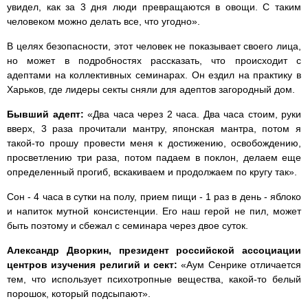
увидел, как за 3 дня люди превращаются в овощи. С таким
человеком можно делать все, что угодно».
В целях безопасности, этот человек не показывает своего лица,
но может в подробностях рассказать, что происходит с
адептами на коллективных семинарах. Он ездил на практику в
Харьков, где лидеры секты сняли для адептов загородный дом.
Бывший адепт:
«Два часа через 2 часа. Два часа стоим, руки
вверх, 3 раза прочитали мантру, японская мантра, потом я
такой-то прошу провести меня к достижению, освобождению,
просветлению три раза, потом падаем в поклон, делаем еще
определенный прогиб, вскакиваем и продолжаем по кругу так».
Сон - 4 часа в сутки на полу, прием пищи - 1 раз в день - яблоко
и напиток мутной консистенции. Его наш герой не пил, может
быть поэтому и сбежал с семинара через двое суток.
Александр Дворкин, президент российской ассоциации
центров изучения религий и сект:
«Аум Сенрике отличается
тем, что использует психотропные вещества, какой-то белый
порошок, который подсыпают».