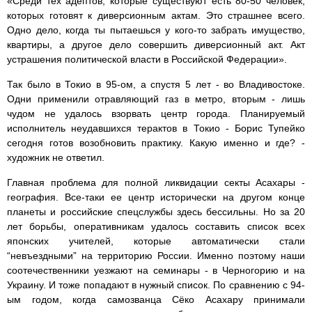
«Среди тех адептов, которые существуют есть 80-50 человек,
которых готовят к диверсионным актам. Это страшнее всего.
Одно дело, когда ты пытаешься у кого-то забрать имущество,
квартиры, а другое дело совершить диверсионный акт. Акт
устрашения политической власти в Российской Федерации».
Так было в Токио в 95-ом, а спустя 5 лет - во Владивостоке.
Одни применили отравляющий газ в метро, вторым - лишь
чудом не удалось взорвать центр города. Планируемый
исполнитель неудавшихся терактов в Токио - Борис Тупейко
сегодня готов возобновить практику. Какую именно и где? -
художник не ответил.
Главная проблема для полной ликвидации секты Асахары -
география. Все-таки ее центр исторически на другом конце
планеты и российские спецслужбы здесь бессильны. Но за 20
лет борьбы, оперативникам удалось составить список всех
японских учителей, которые автоматически стали
“невъездными” на территорию России. Именно поэтому наши
соотечественники уезжают на семинары - в Черногорию и на
Украину. И тоже попадают в нужный список. По сравнению с 94-
ым годом, когда самозванца Сёко Асахару принимали