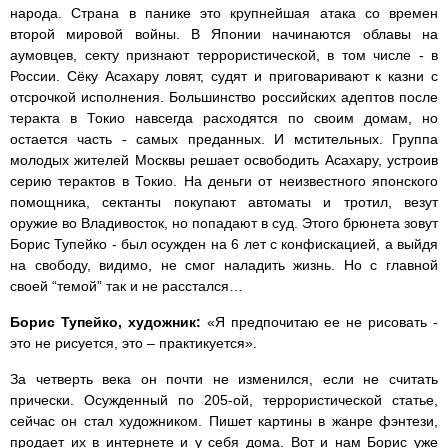
народа. Страна в панике это крупнейшая атака со времен
второй мировой войны. В Японии начинаются облавы на
аумовцев, секту признают террористической, в том числе - в
России. Сёку Асахару ловят, судят и приговаривают к казни с
отсрочкой исполнения. Большинство российских адептов после
теракта в Токио навсегда расходятся по своим домам, но
остается часть - самых преданных. И мстительных. Группа
молодых жителей Москвы решает освободить Асахару, устроив
серию терактов в Токио. На деньги от неизвестного японского
помощника, сектанты покупают автоматы и тротил, везут
оружие во Владивосток, но попадают в суд. Этого брюнета зовут
Борис Тупейко - был осужден на 6 лет с конфискацией, а выйдя
на свободу, видимо, не смог наладить жизнь. Но с главной
своей “темой” так и не расстался…
Борис Тупейко, художник:
«Я предпочитаю ее не рисовать -
это не рисуется, это – практикуется».
За четверть века он почти не изменился, если не считать
прически. Осужденный по 205-ой, террористической статье,
сейчас он стал художником. Пишет картины в жанре фэнтези,
продает их в интернете и у себя дома. Вот и нам Борис уже