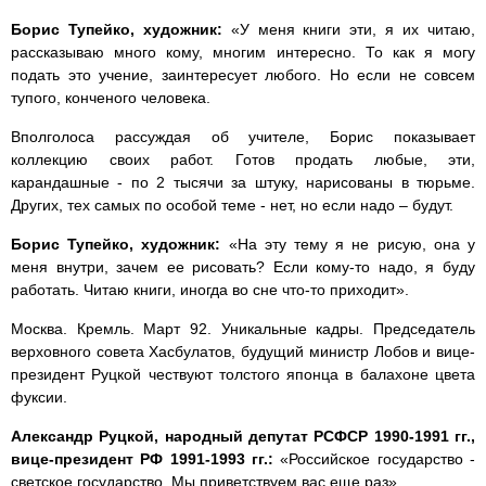
Борис Тупейко, художник:
«У меня книги эти, я их читаю,
рассказываю много кому, многим интересно. То как я могу
подать это учение, заинтересует любого. Но если не совсем
тупого, конченого человека.
Вполголоса рассуждая об учителе, Борис показывает
коллекцию своих работ. Готов продать любые, эти,
карандашные - по 2 тысячи за штуку, нарисованы в тюрьме.
Других, тех самых по особой теме - нет, но если надо – будут.
Борис Тупейко, художник:
«На эту тему я не рисую, она у
меня внутри, зачем ее рисовать? Если кому-то надо, я буду
работать. Читаю книги, иногда во сне что-то приходит».
Москва. Кремль. Март 92. Уникальные кадры. Председатель
верховного совета Хасбулатов, будущий министр Лобов и вице-
президент Руцкой чествуют толстого японца в балахоне цвета
фуксии.
Александр Руцкой, народный депутат РСФСР 1990-1991 гг.,
вице-президент РФ 1991-1993 гг.:
«Российское государство -
светское государство. Мы приветствуем вас еще раз».