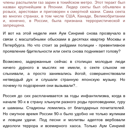
члены распылили газ зарин в токийском метро. Этот теракт был
назван крупнейшим в Японии. Лидер секты был объявлен в
розыск, арестован и приговорен к смертной казни. Сама секта
во многих странах, в том числе США, Канаде, Великобритании
и, конечно, в России, была признана террористической и
запрещена.
И вот на этой неделе имя Аум Синрикё снова прозвучало в
связи с масштабными обысками в десятках квартир Москвы и
Петербурга. Но что стоит за рейдами полиции - превентивное
проявление бдительности или секта снова поднимает голову?
Возможно, задержанные сейчас в столицах молодые люди
ничего дурного в мыслях не имели, о секте слыхом не
слыхивали, а просто занимались йогой, совершенствовали
нетвердый дух и слушали странную японскую музыку. Но
почему-то подозрения они вызывали?..
Россия до сих расплачивается за годы инфантилизма, когда в
начале 90-х в страну хлынули разного роды проповедники, гуру
и шаманы. Стадионы ломились от благодарных почитателей.
Но смутное время России 90-х было удобно не только жуликам
и ловцам удачи. Под песни и молитвы адептов вербовали
идеологи террора и всемирного хаоса. Только Аум Синрикё