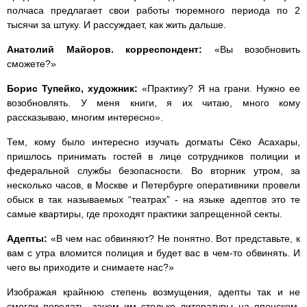
полчаса предлагает свои работы тюремного периода по 2
тысячи за штуку. И рассуждает, как жить дальше.
Анатолий Майоров. корреспондент:
«Вы возобновить
сможете?»
Борис Тупейко, художник:
«Практику? Я на грани. Нужно ее
возобновлять. У меня книги, я их читаю, много кому
рассказываю, многим интересно».
Тем, кому было интересно изучать догматы Сёко Асахары,
пришлось принимать гостей в лице сотрудников полиции и
федеральной службы безопасности. Во вторник утром, за
несколько часов, в Москве и Петербурге оперативники провели
обыск в так называемых “театрах” - на языке адептов это те
самые квартиры, где проходят практики запрещенной секты.
Адепты:
«В чем нас обвиняют? Не понятно. Вот представьте, к
вам с утра вломится полиция и будет вас в чем-то обвинять. И
чего вы приходите и снимаете нас?»
Изображая крайнюю степень возмущения, адепты так и не
смогли поведать, зачем им столько литературы на японском,