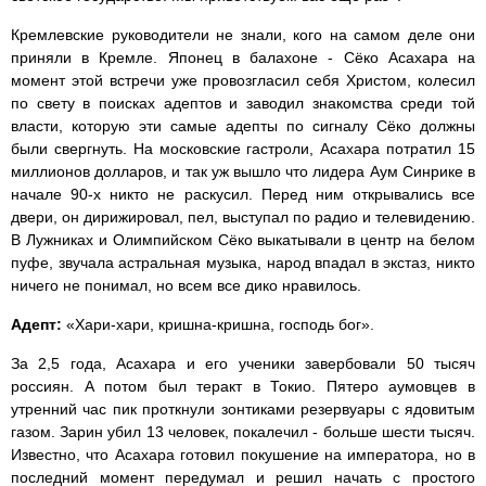
Кремлевские руководители не знали, кого на самом деле они
приняли в Кремле. Японец в балахоне - Сёко Асахара на
момент этой встречи уже провозгласил себя Христом, колесил
по свету в поисках адептов и заводил знакомства среди той
власти, которую эти самые адепты по сигналу Сёко должны
были свергнуть. На московские гастроли, Асахара потратил 15
миллионов долларов, и так уж вышло что лидера Аум Синрике в
начале 90-х никто не раскусил. Перед ним открывались все
двери, он дирижировал, пел, выступал по радио и телевидению.
В Лужниках и Олимпийском Сёко выкатывали в центр на белом
пуфе, звучала астральная музыка, народ впадал в экстаз, никто
ничего не понимал, но всем все дико нравилось.
Адепт:
«Хари-хари, кришна-кришна, господь бог».
За 2,5 года, Асахара и его ученики завербовали 50 тысяч
россиян. А потом был теракт в Токио. Пятеро аумовцев в
утренний час пик проткнули зонтиками резервуары с ядовитым
газом. Зарин убил 13 человек, покалечил - больше шести тысяч.
Известно, что Асахара готовил покушение на императора, но в
последний момент передумал и решил начать с простого