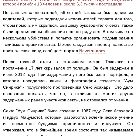
которой погибли 13 человек и около 6,3 тысячи пострадали.
По данным следователей, 56-летний Такахаси был одним из
водителей, которые поджидали исполнителей теракта для того,
чтобы помочь им скрыться. Бывшему руководителю секты также
были предъявлены обвинения еще по ряду дел. В том числе по
нескольким убийствам и попытке организовать подрыв здания
токийского правительства. В ходе следствия японец полностью
признал свою вину, сообщает портал
Newsru.com
.
После газовой атаки в столичном метро Такахаси на
протяжении 17 лет скрывался от полиции. Он был задержан в
июне 2012 года. При задержании у него был изъят портфель, в
котором находились книги и фотографии создателя "Аум
Синрике" - полуслепого проповедника Секо Асахары. Это дало
основание полагать, что он, в отличие от многих других
задержанных ранее участников секты, не отрекался от учения.
Секта "Аум Синрике" была создана в 1987 году Секо Асахарой
(Тидзуо Мацумото), который разработал эклектическое учение
из элементов буддизма, христианства и индуизма. Он
утверждал, что в ближайшее время состоится так называемая