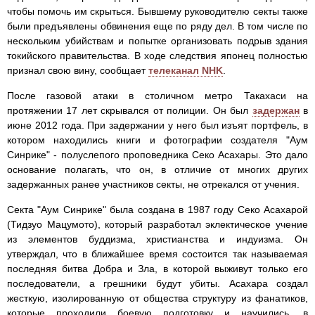
чтобы помочь им скрыться. Бывшему руководителю секты также
были предъявлены обвинения еще по ряду дел. В том числе по
нескольким убийствам и попытке организовать подрыв здания
токийского правительства. В ходе следствия японец полностью
признал свою вину, сообщает
телеканал NHK
.
После газовой атаки в столичном метро Такахаси на
протяжении 17 лет скрывался от полиции. Он был
задержан
в
июне 2012 года. При задержании у него был изъят портфель, в
котором находились книги и фотографии создателя "Аум
Синрике" - полуслепого проповедника Секо Асахары. Это дало
основание полагать, что он, в отличие от многих других
задержанных ранее участников секты, не отрекался от учения.
Секта "Аум Синрике" была создана в 1987 году Секо Асахарой
(Тидзуо Мацумото), который разработал эклектическое учение
из элементов буддизма, христианства и индуизма. Он
утверждал, что в ближайшее время состоится так называемая
последняя битва Добра и Зла, в которой выживут только его
последователи, а грешники будут убиты. Асахара создал
жесткую, изолированную от общества структуру из фанатиков,
которые проходили боевую подготовку и научились, в