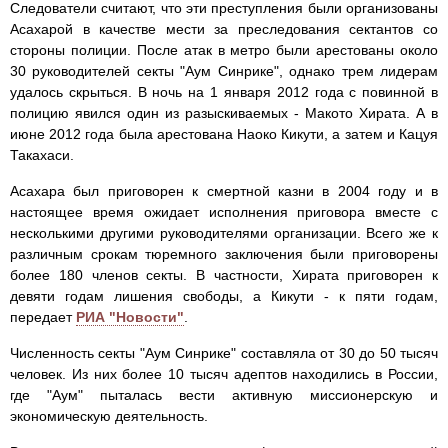
Следователи считают, что эти преступления были организованы
Асахарой в качестве мести за преследования сектантов со
стороны полиции. После атак в метро были арестованы около
30 руководителей секты "Аум Синрике", однако трем лидерам
удалось скрыться. В ночь на 1 января 2012 года с повинной в
полицию явился один из разыскиваемых - Макото Хирата. А в
июне 2012 года была арестована Наоко Кикути, а затем и Кацуя
Такахаси.
Асахара был приговорен к смертной казни в 2004 году и в
настоящее время ожидает исполнения приговора вместе с
несколькими другими руководителями организации. Всего же к
различным срокам тюремного заключения были приговорены
более 180 членов секты. В частности, Хирата приговорен к
девяти годам лишения свободы, а Кикути - к пяти годам,
передает
РИА "Новости"
.
Численность секты "Аум Синрике" составляла от 30 до 50 тысяч
человек. Из них более 10 тысяч адептов находились в России,
где "Аум" пыталась вести активную миссионерскую и
экономическую деятельность.