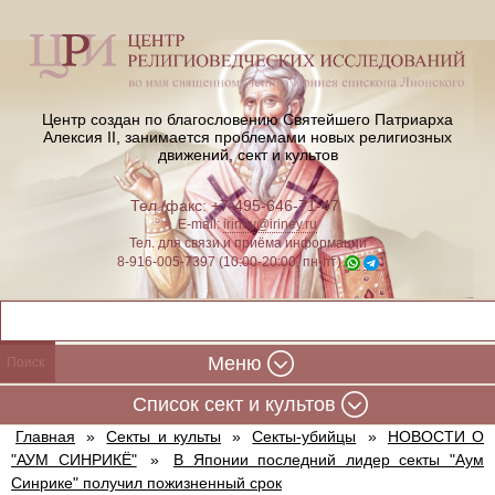
Центр создан по благословению Святейшего Патриарха
Алексия II,
занимается проблемами новых религиозных
движений, сект и культов
Тел./факс: +7-495-646-71-47
E-mail:
iriney@iriney.ru
Тел. для связи и приёма информации
8-916-005-7397 (10:00-20:00, пн-пт)
Меню
Cписок сект и культов
Главная
»
Секты и культы
»
Секты-убийцы
»
НОВОСТИ О
"АУМ СИНРИКЁ"
»
В Японии последний лидер секты "Аум
Синрике" получил пожизненный срок