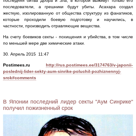
последняя битва Добра и Зла, в которой выживут только его
последователи, а грешники будут убиты. Асахара создал
жесткую, изолированную от общества структуру из фанатиков,
которые проходили боевую подготовку и научились, в
частности, производить отравляющие вещества.
На счету боевиков секты - похищения и убийства, в том числе
по меньшей мере две химические атаки.
30. Апрель 2015 11:47
Postimees.ru
http://rus.postimees.ee/3174763/v-japonii-
poslednij-lider-sekty-aum-sinrike-poluchil-pozhiznennyj-
srok#comments
В Японии последний лидер секты "Аум Синрике"
получил пожизненный срок