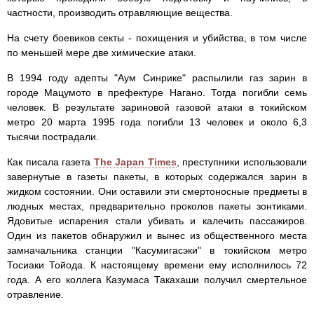
частности, производить отравляющие вещества.
На счету боевиков секты - похищения и убийства, в том числе
по меньшей мере две химические атаки.
В 1994 году адепты "Аум Синрике" распылили газ зарин в
городе Мацумото в префектуре Нагано. Тогда погибли семь
человек. В результате зариновой газовой атаки в токийском
метро 20 марта 1995 года погибли 13 человек и около 6,3
тысячи пострадали.
Как писала газета
The Japan Times
, преступники использовали
завернутые в газеты пакеты, в которых содержался зарин в
жидком состоянии. Они оставили эти смертоносные предметы в
людных местах, предварительно проколов пакеты зонтиками.
Ядовитые испарения стали убивать и калечить пассажиров.
Один из пакетов обнаружил и вынес из общественного места
замначальника станции "Касумигасэки" в токийском метро
Тосиаки Тойода. К настоящему времени ему исполнилось 72
года. А его коллега Казумаса Такахаши получил смертельное
отравление.