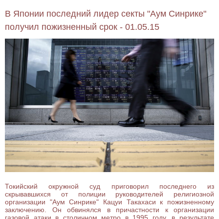
В Японии последний лидер секты "Аум Синрике"
получил пожизненный срок - 01.05.15
Токийский окружной суд приговорил последнего из
скрывавшихся от полиции руководителей религиозной
организации "Аум Синрике" Кацуи Такахаси к пожизненному
заключению. Он обвинялся в причастности к организации
газовой атаки в столичном метро в 1995 году, в результате