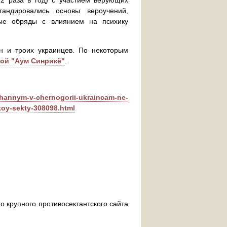
2 раза в год) с участием верующих
андировались основы вероучений,
вые обряды с влиянием на психику
н и троих украинцев. По некоторым
той "Аум Синрикё"
.
zhannym-v-chernogorii-ukraincam-ne-
koy-sekty-308098.html
о крупного противосектантского сайта