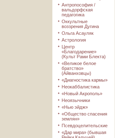
Антропософия /
вальдорфская
педагогика
Оккультные
воззрения Дугина
Ольга Асауляк
Астрология
Центр
«Благодарение»
(Культ Рами Блекта)
«Великое белое
братство»
(Айванховцы)
«Диагностика кармы»
Неокаббалистика
«Новый Акрополь»
Неоязычники
«Нью эйдж»
«Общество спасения
землян»
Псевдоцелительские
«Дар мира» (бывшая
Рейки Кадуцей)