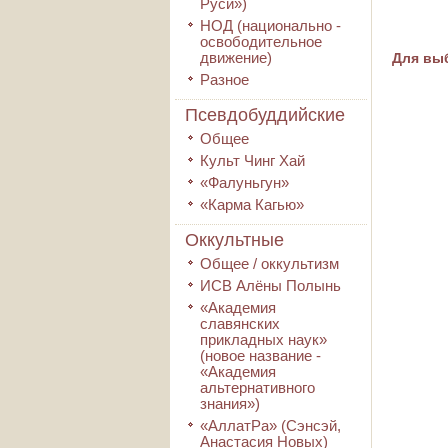
Руси»)
НОД (национально -
освободительное
движение)
Для выб
Разное
Псевдобуддийские
Общее
Культ Чинг Хай
«Фалуньгун»
«Карма Кагью»
Оккультные
Общее / оккультизм
ИСВ Алёны Полынь
«Академия
славянских
прикладных наук»
(новое название -
«Академия
альтернативного
знания»)
«АллатРа» (Сэнсэй,
Анастасия Новых)