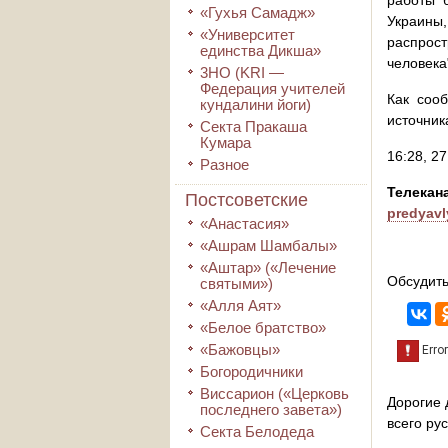
работы 
«Гухья Самадж»
Украины
«Университет
распрос
единства Дикша»
человека
3HO (KRI ―
Федерация учителей
Как соо
кундалини йоги)
источни
Секта Пракаша
Кумара
16:28, 2
Разное
Телек
Постсоветские
predyavl
«Анастасия»
«Ашрам Шамбалы»
«Аштар» («Лечение
Обсудить
святыми»)
«Алля Аят»
«Белое братство»
«Бажовцы»
Богородичники
Виссарион («Церковь
Дорогие 
последнего завета»)
всего ру
Секта Белодеда