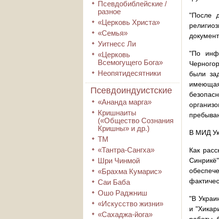
Псевдобиблейские /
разное
"После 
«Церковь Христа»
религиоз
«Семья»
документ
Уитнесс Ли
"По инф
«Церковь
Всемогущего Бога»
Черногор
Неопятидесятники
были за
имеющая
Псевдоиндуистские
безопас
«Ананда марга»
организ
Кришнаиты
пребыван
(«Общество Сознания
Кришны» и др.)
В МИД Ук
ТМ
«Тантра-Сангха»
Как рас
Шри Чинмой
Синрикё"
обеспеч
«Брахма Кумарис»
фактичес
Саи Баба
Ошо Раджниш
"В Украи
«Искусство жизни»
и "Хикар
«Сахаджа-йога»