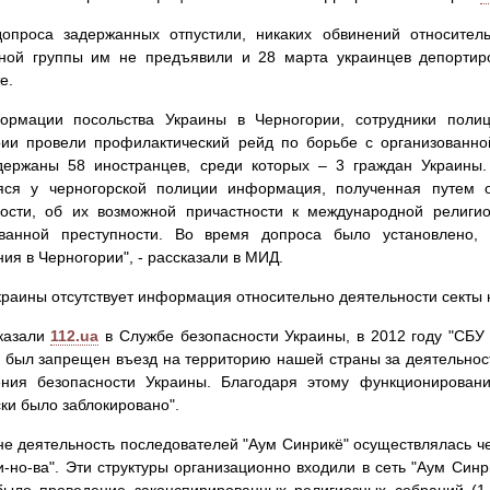
допроса задержанных отпустили, никаких обвинений относитель
ной группы им не предъявили и 28 марта украинцев депортиро
е.
ормации посольства Украины в Черногории, сотрудники полиц
ии провели профилактический рейд по борьбе с организованно
держаны 58 иностранцев, среди которых – 3 граждан Украины
ся у черногорской полиции информация, полученная путем 
ности, об их возможной причастности к международной религи
ованной преступности. Во время допроса было установлено,
ия в Черногории", - рассказали в МИД.
раины отсутствует информация относительно деятельности секты 
сказали
112.ua
в Службе безопасности Украины, в 2012 году "СБ
 был запрещен въезд на территорию нашей страны за деятельнос
ения безопасности Украины. Благодаря этому функционирование
ки было заблокировано".
не деятельность последователей "Аум Синрикё" осуществлялась ч
и-но-ва". Эти структуры организационно входили в сеть "Аум Син