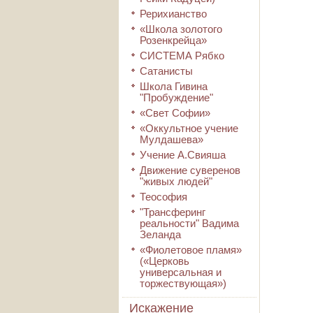
Рерихианство
«Школа золотого
Розенкрейца»
СИСТЕМА Рябко
Сатанисты
Школа Гивина
"Пробуждение"
«Свет Софии»
«Оккультное учение
Мулдашева»
Учение А.Свияша
Движение суверенов
"живых людей"
Теософия
"Трансферинг
реальности" Вадима
Зеланда
«Фиолетовое пламя»
(«Церковь
универсальная и
торжествующая»)
Искажение