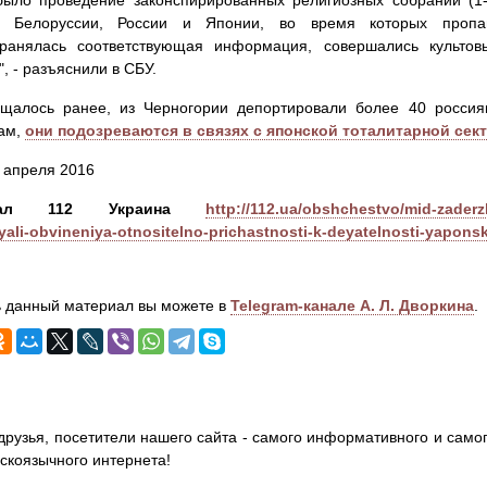
было проведение законспирированных религиозных собраний (1-
, Белоруссии, России и Японии, во время которых пропаг
транялась соответствующая информация, совершались культо
", - разъяснили в СБУ.
бщалось ранее, из Черногории депортировали более 40 россия
кам,
они подозреваются в связях с японской тоталитарной сек
7 апреля 2016
анал 112 Украина
http://112.ua/obshchestvo/mid-zader
yali-obvineniya-otnositelno-prichastnosti-k-deyatelnosti-yapons
 данный материал вы можете в
Telegram-канале А. Л. Дворкина
.
друзья, посетители нашего сайта - самого информативного и самог
сскоязычного интернета!