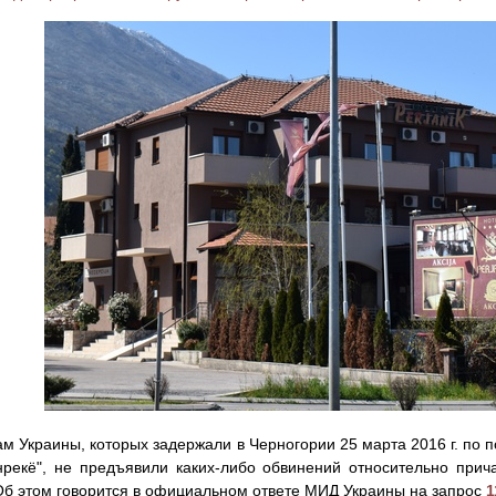
м Украины, которых задержали в Черногории 25 марта 2016 г. по п
рекё", не предъявили каких-либо обвинений относительно прича
Об этом говорится в официальном ответе МИД Украины на запрос
1