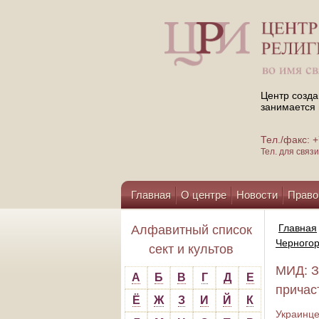
Центр созда
занимается 
Тел./факс:
Тел. для свя
Главная
О центре
Новости
Право
Помощь центру
Главная
Алфавитный список
Черногор
сект и культов
МИД: З
А
Б
В
Г
Д
Е
причас
Ё
Ж
З
И
Й
К
Украинце