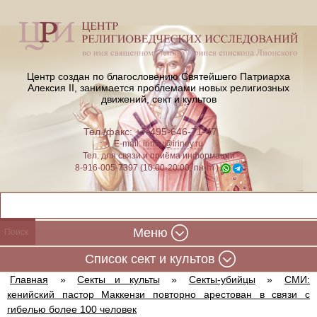
Центр создан по благословению Святейшего Патриарха
Алексия II,
занимается проблемами новых религиозных
движений, сект и культов
Тел./факс: +7-495-646-71-47
E-mail:
iriney@iriney.ru
Тел. для связи и приёма информации
8-916-005-7397 (10:00-20:00, пн-пт)
Меню
Cписок сект и культов
Главная
»
Секты и культы
»
Секты-убийцы
»
СМИ:
кенийский пастор Маккензи повторно арестован в связи с
гибелью более 100 человек