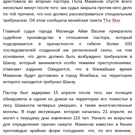
арестовала во вторник пастора Пола Маккензи спустя всего
несколько минут после того, как судья закрыла против него дело
по той причине, что оно должно рассматриваться специальным
трибуналом. Об этом сообщила кенийская газета
The Star
.
Главный судья города Малинди Айви Васике прекратила
судебное производство в отношении пастора, который
подозревается в причастности к гибели более 100
последователей созданной им религиозной секты, на том
основании, что дело должно быть возбуждено трибуналом в
Шанзу, который занимается особо тяжкими преступлениями,
отмечает издание. Ожидается, что в ближайшее время
Маккензи будет доставлен в город Момбаса, на территории
которого находится трибунал Шанзу.
Пастор был задержан 15 апреля после того, как полиция
обнаружила в одном из домов на территории его поместья в
лесу Шакахола четверых умерших, а также многочисленные
могилы. В ходе эксгумации, которая началась 21 апреля, из
могил к текущему дню извлечено 110 тел. Начато их вскрытие
для определения причин смерти. Маккензи известен в Кении
проповедью крайних форм голодания, что, по его мнению,